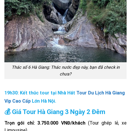
Thác số 6 Hà Giang: Thác nước đẹp này, bạn đã check in
chưa?
19h30: Kết thúc tour tại Nhà Hát
Tour Du Lịch Hà Giang
Vip Cao Cấp
Lớn Hà Nội.
💰 Giá Tour Hà Giang 3 Ngày 2 Đêm
Trọn gói chỉ: 3.750.000 VNĐ/khách
(Tour ghép lẻ, xe
Limousine)