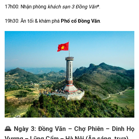
17h00: Nhận phòng
khách sạn 3 Đồng Văn
*.
19h30: Ăn tối & khám phá
Phố cổ Đồng Văn
.
🌄 Ngày 3: Đồng Văn – Chợ Phiên – Dinh Họ
Vương – Lũng Cẩm – Hà Nội (Ăn sáng, trưa)