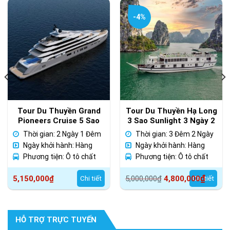
-4%
Tour Du Thuyền Grand
Tour Du Thuyền Hạ Long
Pioneers Cruise 5 Sao
3 Sao Sunlight 3 Ngày 2
Mới Đệp Nhất Hạ Long
Đêm
Thời gian: 2 Ngày 1 Đêm
Thời gian: 3 Đêm 2 Ngày
Hiện Nay
Ngày khởi hành: Hàng
Ngày khởi hành: Hàng
ngày
Phương tiện: Ô tô chất
ngày
Phương tiện: Ô tô chất
lượng cao
lượng cao
Giá
Giá
₫
5,150,000
₫
Chi tiết
5,000,000
₫
4,800,000
Chi tiết
gốc
hiện
là:
tại
5,000,000₫.
là:
HỖ TRỢ TRỰC TUYẾN