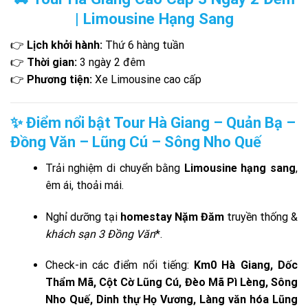
| Limousine Hạng Sang
👉
Lịch khởi hành:
Thứ 6 hàng tuần
👉
Thời gian:
3 ngày 2 đêm
👉
Phương tiện:
Xe Limousine cao cấp
✨ Điểm nổi bật Tour Hà Giang – Quản Bạ –
Đồng Văn – Lũng Cú – Sông Nho Quế
Trải nghiệm di chuyển bằng
Limousine hạng sang
,
êm ái, thoải mái.
Nghỉ dưỡng tại
homestay Nặm Đăm
truyền thống &
khách sạn 3 Đồng Văn
*.
Check-in các điểm nổi tiếng:
Km0 Hà Giang, Dốc
Thẩm Mã, Cột Cờ Lũng Cú, Đèo Mã Pì Lèng, Sông
Nho Quế, Dinh thự Họ Vương, Làng văn hóa Lũng