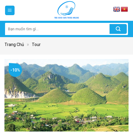
Skip
to
content
Tìm
kiếm:
»
Trang Chủ
Tour
-10%