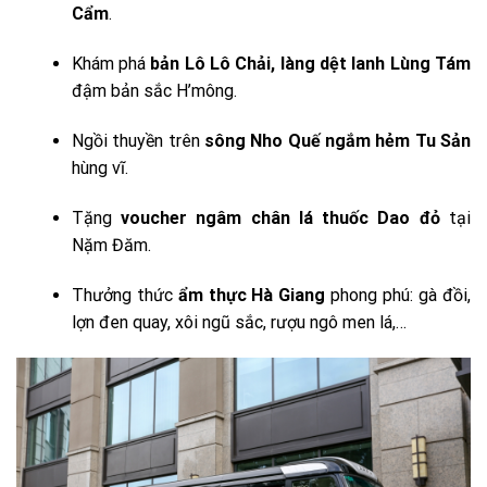
Cẩm
.
Khám phá
bản Lô Lô Chải, làng dệt lanh Lùng Tám
đậm bản sắc H’mông.
Ngồi thuyền trên
sông Nho Quế ngắm hẻm Tu Sản
hùng vĩ.
Tặng
voucher ngâm chân lá thuốc Dao đỏ
tại
Nặm Đăm.
Thưởng thức
ẩm thực Hà Giang
phong phú: gà đồi,
lợn đen quay, xôi ngũ sắc, rượu ngô men lá,…