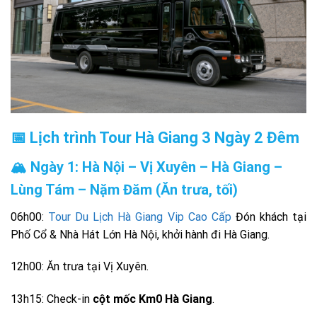
📅 Lịch trình Tour Hà Giang 3 Ngày 2 Đêm
🏔️ Ngày 1: Hà Nội – Vị Xuyên – Hà Giang –
Lùng Tám – Nặm Đăm (Ăn trưa, tối)
06h00:
Tour Du Lịch Hà Giang Vip Cao Cấp
Đón khách tại
Phố Cổ & Nhà Hát Lớn Hà Nội, khởi hành đi Hà Giang.
12h00: Ăn trưa tại Vị Xuyên.
13h15: Check-in
cột mốc Km0 Hà Giang
.