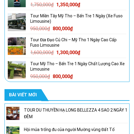
Giá
Giá
1,750,000
₫
1,350,000
₫
4,800,000₫.
gốc
hiện
Tour Miền Tây Mỹ Tho – Bến Tre 1 Ngày (Xe Fuso
là:
tại
Limousine)
1,750,000₫.
là:
Giá
Giá
950,000
₫
800,000
₫
1,350,000₫.
gốc
hiện
Tour Địa Đạo Củ Chi – Mỹ Tho 1 Ngày Cao Cấp
là:
tại
Fuso Limousine
950,000₫.
là:
Giá
Giá
1,600,000
₫
1,300,000
₫
800,000₫.
gốc
hiện
Tour Mỹ Tho – Bến Tre 1 Ngày Chất Lượng Cao Xe
là:
tại
Limousine
1,600,000₫.
là:
Giá
Giá
950,000
₫
800,000
₫
1,300,000₫.
gốc
hiện
là:
tại
BÀI VIẾT MỚI
950,000₫.
là:
800,000₫.
TOUR DU THUYỀN HẠ LONG BELLEZZA 4 SAO 2 NGÀY 1
ĐÊM
Hội múa trống đu của người Mường vùng Đất Tổ