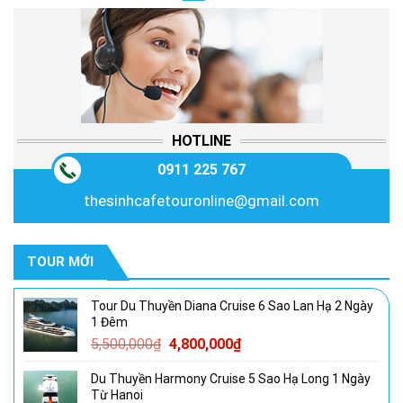
4,800,000₫.
HOTLINE
0911 225 767
thesinhcafetouronline@gmail.com
TOUR MỚI
Tour Du Thuyền Diana Cruise 6 Sao Lan Hạ 2 Ngày
1 Đêm
Giá
Giá
5,500,000
₫
4,800,000
₫
gốc
hiện
Du Thuyền Harmony Cruise 5 Sao Hạ Long 1 Ngày
là:
tại
Từ Hanoi
5,500,000₫.
là: