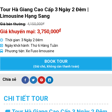
Tour Hà Giang Cao Cấp 3 Ngày 2 Đêm |
Limousine Hạng Sang
₫
4,150,000
Giá
₫
3,750,000
gốc
Giá
Thời gian: 3 Ngày 2 Đêm
là:
hiện
Ngày khởi hành: Thứ 6 Hàng Tuần
4,150,000₫.
tại
Phương tiện: Xe Fuso limousine
là:
3,750,000₫.
BOOK TOUR
(Giữ chỗ, không cần thanh toán)
CHI TIẾT TOUR
🚐 Tour Hà Giang Cao Cấp 3 Ngày 2 Đêm