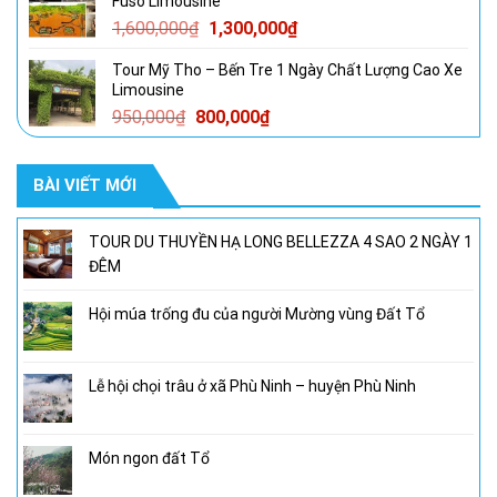
Fuso Limousine
950,000₫.
là:
Giá
Giá
1,600,000
₫
1,300,000
₫
800,000₫.
gốc
hiện
Tour Mỹ Tho – Bến Tre 1 Ngày Chất Lượng Cao Xe
là:
tại
Limousine
1,600,000₫.
là:
Giá
Giá
950,000
₫
800,000
₫
1,300,000₫.
gốc
hiện
là:
tại
BÀI VIẾT MỚI
950,000₫.
là:
800,000₫.
TOUR DU THUYỀN HẠ LONG BELLEZZA 4 SAO 2 NGÀY 1
ĐÊM
Hội múa trống đu của người Mường vùng Đất Tổ
Lễ hội chọi trâu ở xã Phù Ninh – huyện Phù Ninh
Món ngon đất Tổ