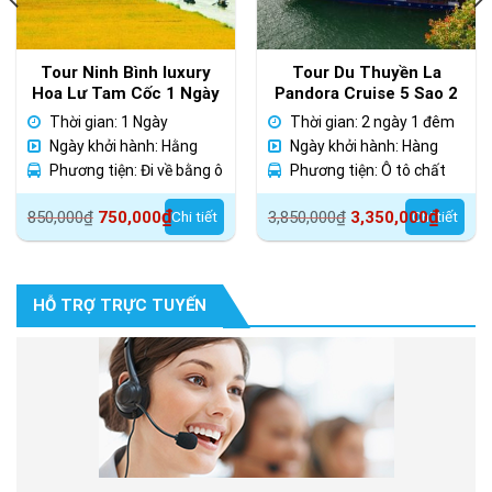
Tour Ninh Bình luxury
Tour Du Thuyền La
Hoa Lư Tam Cốc 1 Ngày
Pandora Cruise 5 Sao 2
Ngày 1 Đêm
Thời gian: 1 Ngày
Thời gian: 2 ngày 1 đêm
Ngày khởi hành: Hằng
Ngày khởi hành: Hàng
ngày
Phương tiện: Đi về bằng ô
ngày
Phương tiện: Ô tô chất
tô chất lượng cao
lượng cao
Giá
Giá
Giá
Giá
₫
₫
850,000
₫
750,000
Chi tiết
3,850,000
₫
3,350,000
Chi tiết
gốc
hiện
gốc
hiện
là:
tại
là:
tại
850,000₫.
là:
3,850,000₫.
là:
HỖ TRỢ TRỰC TUYẾN
750,000₫.
3,350,000₫.