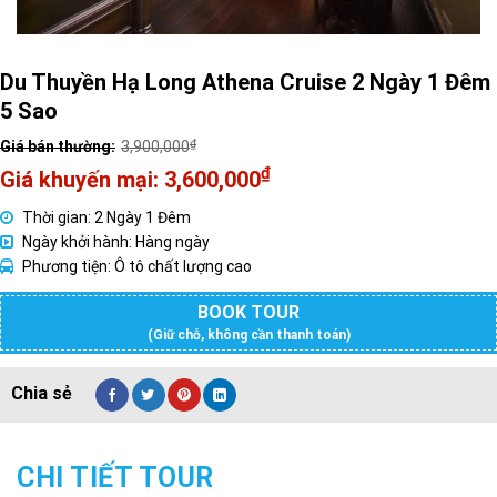
Du Thuyền Hạ Long Athena Cruise 2 Ngày 1 Đêm
5 Sao
₫
3,900,000
Giá
₫
3,600,000
gốc
Giá
Thời gian: 2 Ngày 1 Đêm
là:
hiện
Ngày khởi hành: Hàng ngày
3,900,000₫.
tại
Phương tiện: Ô tô chất lượng cao
là:
3,600,000₫.
BOOK TOUR
(Giữ chỗ, không cần thanh toán)
CHI TIẾT TOUR