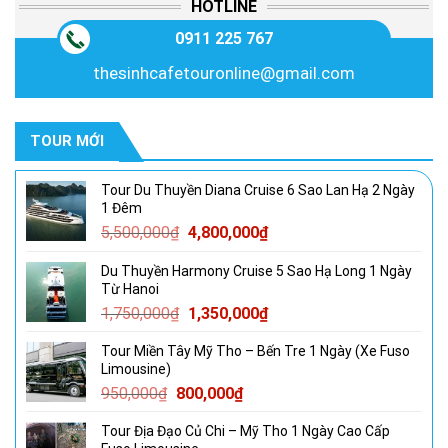
HOTLINE
0911 225 767
thesinhcafetouronline@gmail.com
TOUR MỚI
Tour Du Thuyền Diana Cruise 6 Sao Lan Hạ 2 Ngày
1 Đêm
Giá
Giá
5,500,000
₫
4,800,000
₫
gốc
hiện
Du Thuyền Harmony Cruise 5 Sao Hạ Long 1 Ngày
là:
tại
Từ Hanoi
5,500,000₫.
là:
Giá
Giá
1,750,000
₫
1,350,000
₫
4,800,000₫.
gốc
hiện
Tour Miền Tây Mỹ Tho – Bến Tre 1 Ngày (Xe Fuso
là:
tại
Limousine)
1,750,000₫.
là:
Giá
Giá
950,000
₫
800,000
₫
1,350,000₫.
gốc
hiện
Tour Địa Đạo Củ Chi – Mỹ Tho 1 Ngày Cao Cấp
là:
tại