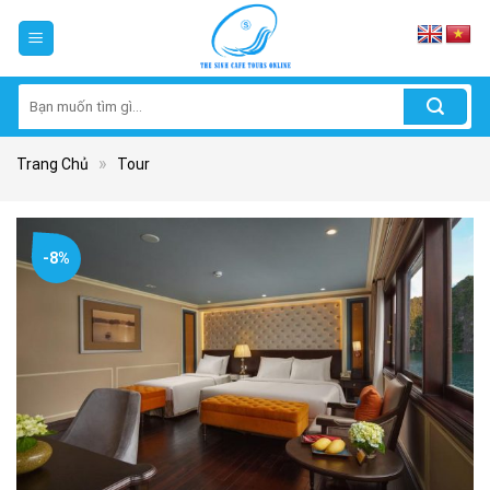
Skip
to
content
Tìm
kiếm:
»
Trang Chủ
Tour
-8%