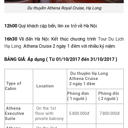
Du thuyền Athena Royal Cruise, Hạ Long
12h00
Quý khách cập bến, lên xe trở về Hà Nội.
16h30
Về đến Hà Nội. Kết thúc chương trình
Tour Du Lịch
Hạ Long
Athena Cruise 2 ngày 1 đêm với nhiều kỷ niệm.
BẢNG GIÁ: Áp dụng ( Từ 01/10/2017 đến 31/10/2017 )
Du thuyền Hạ Long
Athena Cruise
Type of
2 ngày 1 đêm
Location
Cabin
Phòng đơn
Phòng đôi
( 1 người )
( 2 người )
Athena
On the 1st
Executive
floor with
5.800.000đ
7.800.000đ
Suite
private balcony