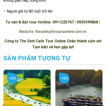
không gian hẹp, động kinh
– Người già từ 80 tuổi trở lên
Tư vấn & đặt tour
Hotline: 0911225767
| 0935399868 |
Wedsite:
thesinhcafetoursonline.com.vn
Công ty
The Sinh Cafe Tour Online
Chân thành cảm ơn!
Tạm biệt và hẹn gặp lại!
SẢN PHẨM TƯƠNG TỰ
-12%
-13%