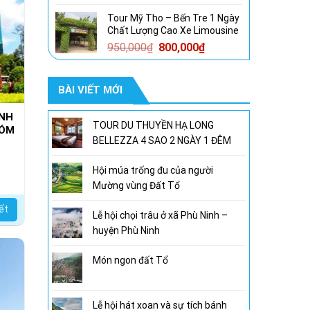
gốc
hiện
Tour Mỹ Tho – Bến Tre 1 Ngày
là:
tại
Chất Lượng Cao Xe Limousine
1,600,000₫.
là:
Giá
Giá
950,000
₫
800,000
₫
1,300,000₫.
gốc
hiện
là:
tại
BÀI VIẾT MỚI
950,000₫.
là:
800,000₫.
ÀNH
TOUR DU THUYỀN HẠ LONG
HÓM
BELLEZZA 4 SAO 2 NGÀY 1 ĐÊM
Hội múa trống đu của người
Mường vùng Đất Tổ
iết
Lễ hội chọi trâu ở xã Phù Ninh –
huyện Phù Ninh
Món ngon đất Tổ
Lễ hội hát xoan và sự tích bánh