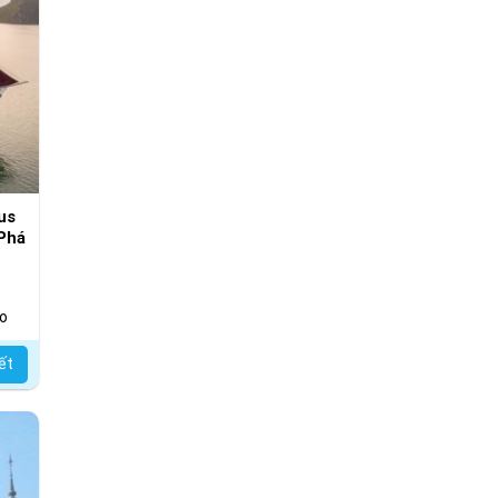
us
Phá
ao
iết