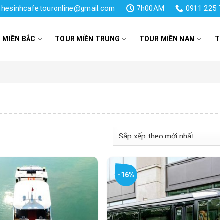
thesinhcafetouronline@gmail.com
7h00AM
0911 225 
 MIỀN BẮC
TOUR MIỀN TRUNG
TOUR MIỀN NAM
T
-16%