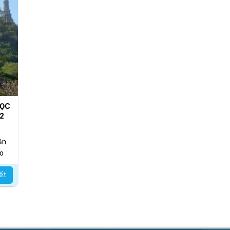
GỌC
2
ần
ao
iết