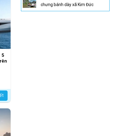
chưng bánh dày xã Kim Đức
 5
rên
iết