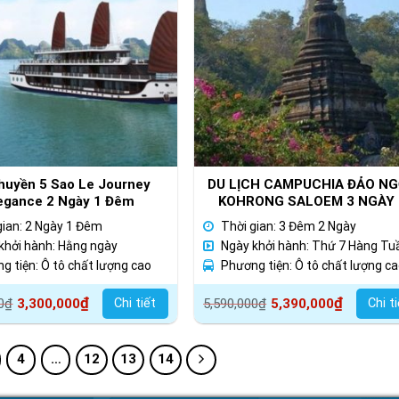
huyền 5 Sao Le Journey
DU LỊCH CAMPUCHIA ĐẢO N
egance 2 Ngày 1 Đêm
KOHRONG SALOEM 3 NGÀY 
ĐÊM
gian: 2 Ngày 1 Đêm
Thời gian: 3 Đêm 2 Ngày
khởi hành: Hằng ngày
Ngày khởi hành: Thứ 7 Hàng Tu
g tiện: Ô tô chất lượng cao
Phương tiện: Ô tô chất lượng c
Giá
Giá
₫
₫
Chi tiết
Chi t
0
₫
3,300,000
5,590,000
₫
5,390,000
gốc
hiện
là:
tại
4
…
12
13
14
000₫.
5,590,000₫.
là:
000₫.
5,390,000₫.