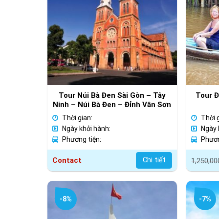
Tour Núi Bà Đen Sài Gòn – Tây
Tour Đ
Ninh – Núi Bà Đen – Đỉnh Vân Sơn
– Điện Bà – Tòa Thánh Tây Ninh
Thời gian:
Thời 
Ngày khởi hành:
Ngày 
Phương tiện:
Phươn
Giá
Giá
Contact
Chi tiết
1,250,00
gốc
hiện
là:
tại
1,250,
là:
-8%
-7%
1,050,