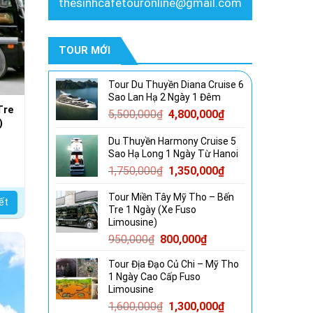
thesinhcafetouronline@gmail.com
TOUR MỚI
Tour Du Thuyền Diana Cruise 6
Sao Lan Hạ 2 Ngày 1 Đêm
Tre
Giá
Giá
5,500,000
₫
4,800,000
₫
)
gốc
hiện
Du Thuyền Harmony Cruise 5
là:
tại
Sao Hạ Long 1 Ngày Từ Hanoi
5,500,000₫.
là:
Giá
Giá
1,750,000
₫
1,350,000
₫
4,800,000₫.
gốc
hiện
Tour Miền Tây Mỹ Tho – Bến
là:
tại
iết
Tre 1 Ngày (Xe Fuso
1,750,000₫.
là:
Limousine)
1,350,000₫.
Giá
Giá
950,000
₫
800,000
₫
gốc
hiện
Tour Địa Đạo Củ Chi – Mỹ Tho
là:
tại
1 Ngày Cao Cấp Fuso
950,000₫.
là:
Limousine
800,000₫.
Giá
Giá
1,600,000
₫
1,300,000
₫