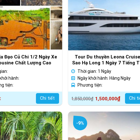
ịa Đạo Củ Chi 1/2 Ngày Xe
Tour Du thuyền Leona Cruise
ousine Chất Lượng Cao
Sao Hạ Long 1 Ngày 7 Tiếng T
Tàu
gian:
Thời gian: 1 Ngày
khởi hành:
Ngày khởi hành: Hàng Ngày
g tiện:
Phương tiện:
Giá
Giá
₫
t
Chi tiết
Chi t
1,850,000
₫
1,500,000
gốc
hiện
là:
tại
1,850,000₫.
là:
-9%
1,500,000₫.