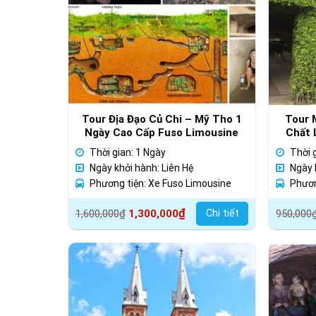
Tour Địa Đạo Củ Chi – Mỹ Tho 1
Tour 
Ngày Cao Cấp Fuso Limousine
Chất 
Thời gian: 1 Ngày
Thời 
Ngày khởi hành: Liên Hệ
Ngày 
Phương tiện: Xe Fuso Limousine
Phươn
Giá
Giá
Giá
Giá
₫
Chi tiết
1,600,000
₫
1,300,000
950,000
gốc
hiện
gốc
hiện
là:
tại
là:
tại
1,600,000₫.
là:
950,00
là:
1,300,000₫.
800,00