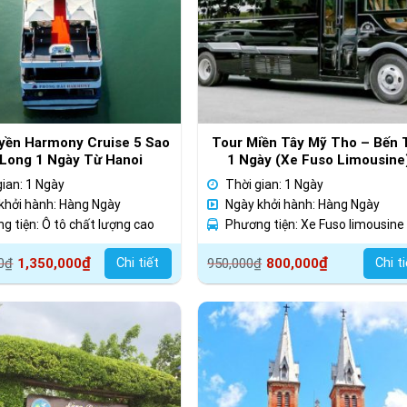
yền Harmony Cruise 5 Sao
Tour Miền Tây Mỹ Tho – Bến 
Long 1 Ngày Từ Hanoi
1 Ngày (Xe Fuso Limousine
gian: 1 Ngày
Thời gian: 1 Ngày
khởi hành: Hàng Ngày
Ngày khởi hành: Hàng Ngày
g tiện: Ô tô chất lượng cao
Phương tiện: Xe Fuso limousine
Giá
Giá
₫
₫
Chi tiết
Chi t
0
₫
1,350,000
950,000
₫
800,000
gốc
hiện
là:
tại
000₫.
950,000₫.
là:
000₫.
800,000₫.