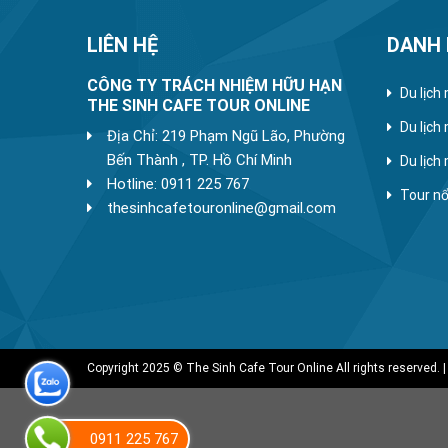
LIÊN HỆ
DANH
CÔNG TY TRÁCH NHIỆM HỮU HẠN
Du lịch
THE SINH CAFE TOUR ONLINE
Du lịch
Địa Chỉ: 219 Phạm Ngũ Lão, Phường
Bến Thành , TP. Hồ Chí Minh
Du lịch
Hotline: 0911 225 767
Tour nổ
thesinhcafetouronline@gmail.com
Copyright 2025 © The Sinh Cafe Tour Online All rights reserved. |
0911 225 767