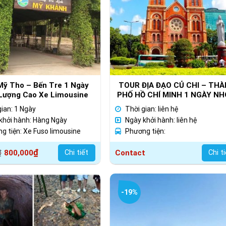
Mỹ Tho – Bến Tre 1 Ngày
TOUR ĐỊA ĐẠO CỦ CHI – TH
Lượng Cao Xe Limousine
PHỐ HỒ CHÍ MINH 1 NGÀY N
NHỎ CAO CẤP
gian: 1 Ngày
Thời gian: liên hệ
khởi hành: Hàng Ngày
Ngày khởi hành: liên hệ
g tiện: Xe Fuso limousine
Phương tiện:
₫
Chi tiết
Contact
Chi t
₫
800,000
0₫.
-19%
0₫.