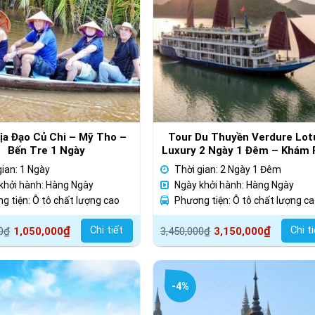
ịa Đạo Củ Chi – Mỹ Tho –
Tour Du Thuyền Verdure Lot
Bến Tre 1 Ngày
Luxury 2 Ngày 1 Đêm – Khám 
Vịnh Lan Hạ Huyền Diệu
gian: 1 Ngày
Thời gian: 2 Ngày 1 Đêm
khởi hành: Hàng Ngày
Ngày khởi hành: Hàng Ngày
g tiện: Ô tô chất lượng cao
Phương tiện: Ô tô chất lượng c
Giá
Giá
₫
₫
Chi tiết
Chi t
0
₫
1,050,000
3,450,000
₫
3,150,000
gốc
hiện
là:
tại
000₫.
3,450,000₫.
là:
-4%
000₫.
3,150,000₫.