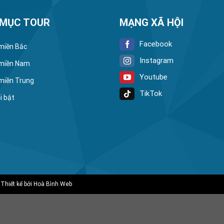
 MỤC TOUR
MẠNG XÃ HỘI
Facebook
 miền Bắc
Instagram
 miền Nam
Youtube
 miền Trung
TikTok
i bật
 Thiết kế bởi
Hoà Bình Web