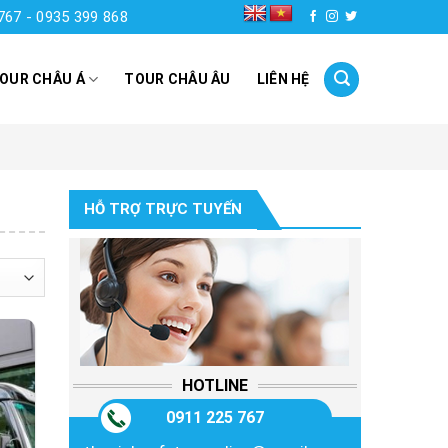
767 - 0935 399 868
OUR CHÂU Á
TOUR CHÂU ÂU
LIÊN HỆ
HỖ TRỢ TRỰC TUYẾN
HOTLINE
0911 225 767