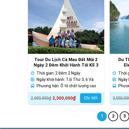
Tour Du Lịch Cà Mau Đất Mũi 2
Du T
Ngày 2 Đêm Khởi Hành Tối KS 3
El
Sao
Thời gian: 2 Đêm 2 Ngày
Thời 
Ngày khởi hành: Tối Thứ 3, 6 Và
Ngày 
Chủ Nhật Hàng Tuần
Phương tiện: Ô tô chất lượng cao
Phươn
Giá
Giá
Giá
Giá
₫
Chi tiết
2,500,000
₫
2,300,000
3,550,00
gốc
hiện
gốc
hiện
là:
tại
là:
tại
1
2
3
2,500,000₫.
là:
3,550,
là:
2,300,000₫.
3,300,