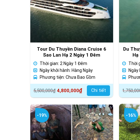
Tour Du Thuyền Diana Cruise 6
Du Thu
Sao Lan Hạ 2 Ngày 1 Đêm
Hạ 
Thời gian: 2 Ngày 1 Đêm
Thời 
Ngày khởi hành: Hàng Ngày
Ngày 
Phương tiện: Chưa Bao Gồm
Phươn
Giá
Giá
Giá
Giá
₫
Chi tiết
5,500,000
₫
4,800,000
1,750,00
gốc
hiện
gốc
hiện
là:
tại
là:
tại
5,500,000₫.
là:
1,750,
là:
-19%
-16%
4,800,000₫.
1,350,