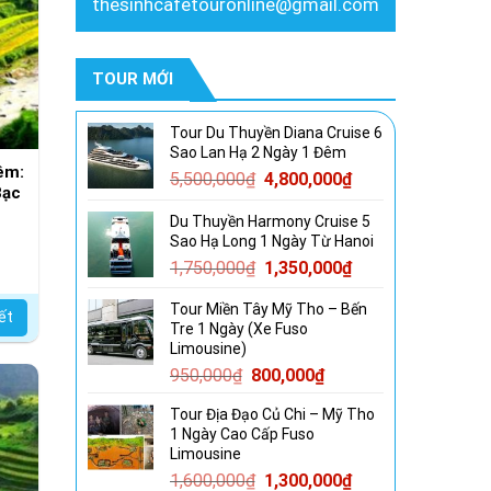
thesinhcafetouronline@gmail.com
TOUR MỚI
Tour Du Thuyền Diana Cruise 6
Sao Lan Hạ 2 Ngày 1 Đêm
êm:
Giá
Giá
5,500,000
₫
4,800,000
₫
Bạc
gốc
hiện
Du Thuyền Harmony Cruise 5
là:
tại
Sao Hạ Long 1 Ngày Từ Hanoi
5,500,000₫.
là:
Giá
Giá
1,750,000
₫
1,350,000
₫
4,800,000₫.
gốc
hiện
Tour Miền Tây Mỹ Tho – Bến
là:
tại
iết
Tre 1 Ngày (Xe Fuso
1,750,000₫.
là:
Limousine)
1,350,000₫.
Giá
Giá
950,000
₫
800,000
₫
gốc
hiện
Tour Địa Đạo Củ Chi – Mỹ Tho
là:
tại
1 Ngày Cao Cấp Fuso
950,000₫.
là:
Limousine
800,000₫.
Giá
Giá
1,600,000
₫
1,300,000
₫