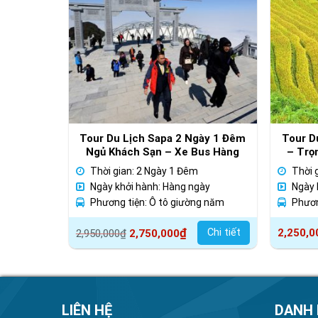
Tour Du Lịch Sapa 2 Ngày 1 Đêm
Tour D
Ngủ Khách Sạn – Xe Bus Hàng
– Trọ
Ngày
Thời gian: 2 Ngày 1 Đêm
Thời 
Ngày khởi hành: Hàng ngày
Ngày 
Phương tiện: Ô tô giường năm
Phươn
Giá
Giá
₫
Chi tiết
2,250,0
2,950,000
₫
2,750,000
gốc
hiện
là:
tại
2,950,000₫.
là:
2,750,000₫.
LIÊN HỆ
DANH