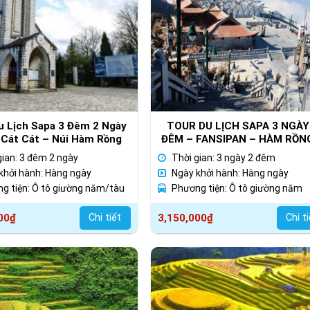
u Lịch Sapa 3 Đêm 2 Ngày
TOUR DU LỊCH SAPA 3 NGÀY
 Cát Cát – Núi Hàm Rồng
ĐÊM – FANSIPAN – HÀM RỒN
BẢN CÁT CÁT (NGỦ KHÁCH S
gian: 3 đêm 2 ngày
Thời gian: 3 ngày 2 đêm
khởi hành: Hàng ngày
Ngày khởi hành: Hàng ngày
g tiện: Ô tô giường năm/tàu
Phương tiện: Ô tô giường năm
00
₫
Chi tiết
3,150,000
₫
Chi t