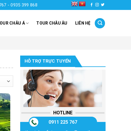
767 - 0935 399 868
OUR CHÂU Á
TOUR CHÂU ÂU
LIÊN HỆ
HỖ TRỢ TRỰC TUYẾN
HOTLINE
0911 225 767