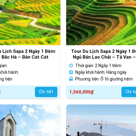
u Lịch Sapa 2 Ngày 1 Đêm:
Tour Du Lịch Sapa 2 Ngày 1 
 Bắc Hà – Bản Cát Cát
Ngủ Bản Lao Chải – Tả Van –
Linh Hồ
gian:
Thời gian: 2 Ngày 1 Đêm
khởi hành:
Ngày khởi hành: Hàng ngày
g tiện:
Phương tiện: Ô tô giường năm
t
Chi tiết
1,560,000
₫
Chi t