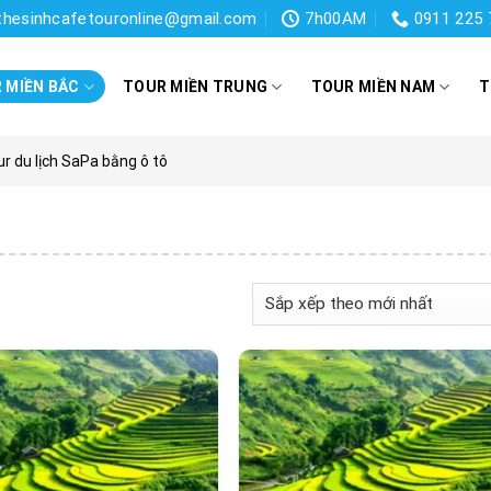
thesinhcafetouronline@gmail.com
7h00AM
0911 225 
 MIỀN BẮC
TOUR MIỀN TRUNG
TOUR MIỀN NAM
T
r du lịch SaPa bằng ô tô