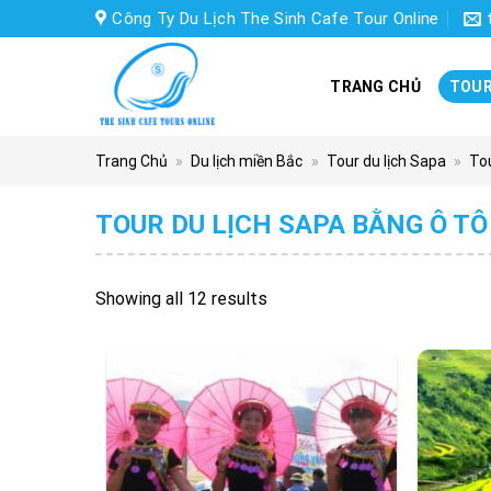
Skip
Công Ty Du Lịch The Sinh Cafe Tour Online
to
content
TRANG CHỦ
TOUR
Trang Chủ
»
Du lịch miền Bắc
»
Tour du lịch Sapa
»
Tou
TOUR DU LỊCH SAPA BẰNG Ô TÔ
Showing all 12 results