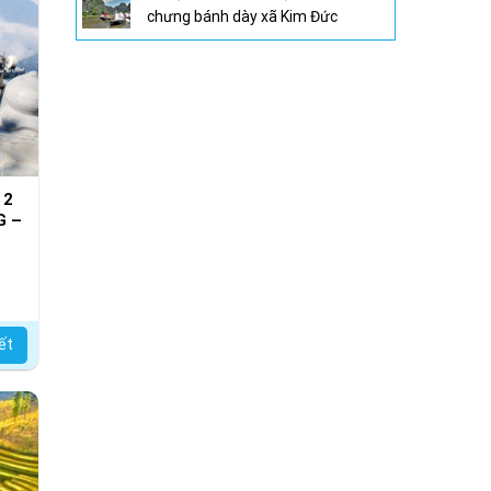
chưng bánh dày xã Kim Đức
 2
G –
ẠN)
iết