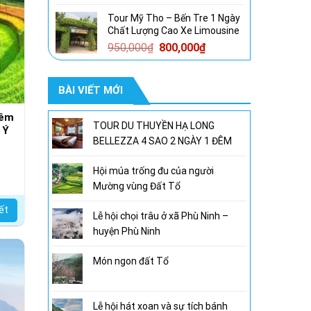
gốc
hiện
Tour Mỹ Tho – Bến Tre 1 Ngày
là:
tại
Chất Lượng Cao Xe Limousine
1,600,000₫.
là:
Giá
Giá
950,000
₫
800,000
₫
1,300,000₫.
gốc
hiện
là:
tại
BÀI VIẾT MỚI
950,000₫.
là:
800,000₫.
Đêm
TOUR DU THUYỀN HẠ LONG
 Ý
BELLEZZA 4 SAO 2 NGÀY 1 ĐÊM
Hội múa trống đu của người
Mường vùng Đất Tổ
iết
Lễ hội chọi trâu ở xã Phù Ninh –
huyện Phù Ninh
Món ngon đất Tổ
Lễ hội hát xoan và sự tích bánh