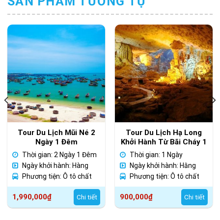
SẢN PHẨM TƯƠNG TỰ
Tour Du Lịch Mũi Né 2
Tour Du Lịch Hạ Long
Ngày 1 Đêm
Khởi Hành Từ Bãi Cháy 1
Ngày
Thời gian: 2 Ngày 1 Đêm
Thời gian: 1 Ngày
Ngày khởi hành: Hàng
Ngày khởi hành: Hằng
ngày
Phương tiện: Ô tô chất
ngày
Phương tiện: Ô tô chất
lượng cao
lượng cao
1,990,000
₫
900,000
₫
Chi tiết
Chi tiết