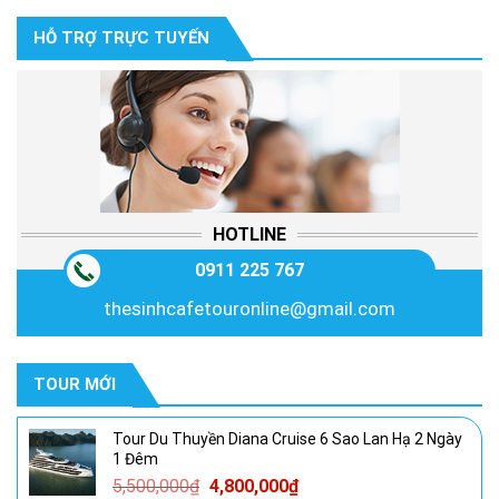
HỖ TRỢ TRỰC TUYẾN
HOTLINE
0911 225 767
thesinhcafetouronline@gmail.com
TOUR MỚI
Tour Du Thuyền Diana Cruise 6 Sao Lan Hạ 2 Ngày
1 Đêm
Giá
Giá
5,500,000
₫
4,800,000
₫