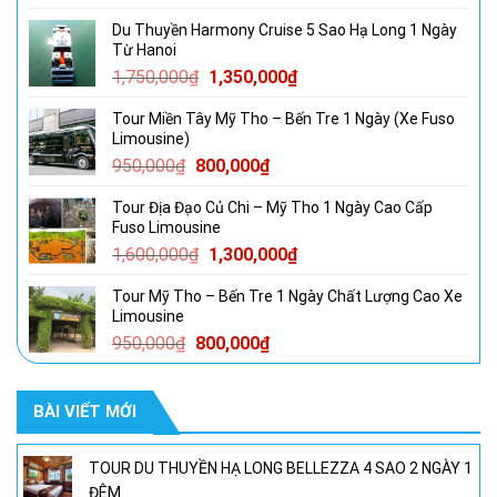
gốc
hiện
Du Thuyền Harmony Cruise 5 Sao Hạ Long 1 Ngày
là:
tại
Từ Hanoi
5,500,000₫.
là:
Giá
Giá
1,750,000
₫
1,350,000
₫
4,800,000₫.
gốc
hiện
Tour Miền Tây Mỹ Tho – Bến Tre 1 Ngày (Xe Fuso
là:
tại
Limousine)
1,750,000₫.
là:
Giá
Giá
950,000
₫
800,000
₫
1,350,000₫.
gốc
hiện
Tour Địa Đạo Củ Chi – Mỹ Tho 1 Ngày Cao Cấp
là:
tại
Fuso Limousine
950,000₫.
là:
Giá
Giá
1,600,000
₫
1,300,000
₫
800,000₫.
gốc
hiện
Tour Mỹ Tho – Bến Tre 1 Ngày Chất Lượng Cao Xe
là:
tại
Limousine
1,600,000₫.
là:
Giá
Giá
950,000
₫
800,000
₫
1,300,000₫.
gốc
hiện
là:
tại
BÀI VIẾT MỚI
950,000₫.
là:
800,000₫.
TOUR DU THUYỀN HẠ LONG BELLEZZA 4 SAO 2 NGÀY 1
ĐÊM