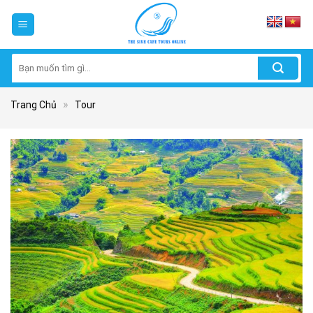
Skip
to
content
Tìm
kiếm:
»
Trang Chủ
Tour