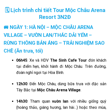
🗓️ Lịch trình chi tiết Tour Mộc Châu Arena
Resort 3N2Đ
🚐 NGÀY 1: HÀ NỘI – MỘC CHÂU ARENA
VILLAGE – VƯỜN LAN/THÁC DẢI YẾM –
RỪNG THÔNG BẢN ÁNG – TRẢI NGHIỆM SAO
CHÈ (Ăn trưa, tối)
06h45
: Xe và HDV
The Sinh Cafe Tour
đón khách
tại điểm hẹn, khởi hành đi Mộc Châu. Trên đường,
đoàn nghỉ ngơi tại Hòa Bình.
12h30
: Đến Mộc Châu, dùng bữa trưa với đặc sản
Tây Bắc tại
Mộc Châu Arena Village
.
14h30
: Tham quan
vườn lan
với nhiều giống quý
(hoàng thảo, giáng hương, lan hài…) hoặc theo mùa,