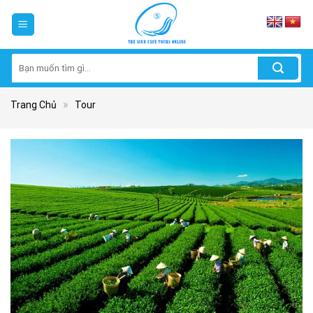
Skip
to
content
Tìm
kiếm:
»
Trang Chủ
Tour