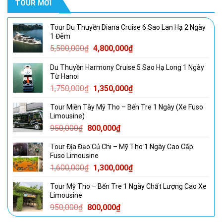
TOUR MỚI
Tour Du Thuyền Diana Cruise 6 Sao Lan Hạ 2 Ngày
1 Đêm
Giá
Giá
5,500,000
₫
4,800,000
₫
gốc
hiện
Du Thuyền Harmony Cruise 5 Sao Hạ Long 1 Ngày
là:
tại
Từ Hanoi
5,500,000₫.
là:
Giá
Giá
1,750,000
₫
1,350,000
₫
4,800,000₫.
gốc
hiện
Tour Miền Tây Mỹ Tho – Bến Tre 1 Ngày (Xe Fuso
là:
tại
Limousine)
1,750,000₫.
là:
Giá
Giá
950,000
₫
800,000
₫
1,350,000₫.
gốc
hiện
Tour Địa Đạo Củ Chi – Mỹ Tho 1 Ngày Cao Cấp
là:
tại
Fuso Limousine
950,000₫.
là:
Giá
Giá
1,600,000
₫
1,300,000
₫
800,000₫.
gốc
hiện
Tour Mỹ Tho – Bến Tre 1 Ngày Chất Lượng Cao Xe
là:
tại
Limousine
1,600,000₫.
là:
Giá
Giá
950,000
₫
800,000
₫
1,300,000₫.
gốc
hiện