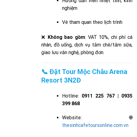
Hướng dẫn viên nhiệt tình, kinh
nghiệm
Vé tham quan theo lịch trình
❌
Không bao gồm
: VAT 10%, chi phí cá
nhân, đồ uống, dịch vụ tắm chè/tắm sữa,
giao lưu văn nghệ, phòng đơn.
📞 Đặt Tour Mộc Châu Arena
Resort 3N2Đ
Hotline:
0911 225 767 | 0935
399 868
Website: 🌐
thesinhcafetoursonline.com.vn