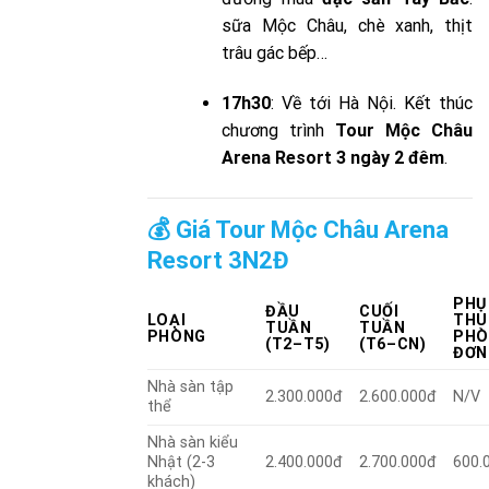
sữa Mộc Châu, chè xanh, thịt
trâu gác bếp…
17h30
: Về tới Hà Nội. Kết thúc
chương trình
Tour Mộc Châu
Arena Resort 3 ngày 2 đêm
.
💰 Giá Tour Mộc Châu Arena
Resort 3N2Đ
PHỤ
ĐẦU
CUỐI
LOẠI
THU
TUẦN
TUẦN
PHÒNG
PHÒ
(T2–T5)
(T6–CN)
ĐƠN
Nhà sàn tập
2.300.000đ
2.600.000đ
N/V
thể
Nhà sàn kiểu
Nhật (2-3
2.400.000đ
2.700.000đ
600.
khách)