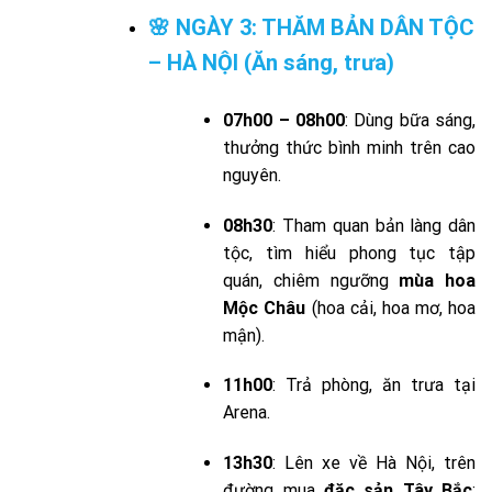
🌸 NGÀY 3: THĂM BẢN DÂN TỘC
– HÀ NỘI (Ăn sáng, trưa)
07h00 – 08h00
: Dùng bữa sáng,
thưởng thức bình minh trên cao
nguyên.
08h30
: Tham quan bản làng dân
tộc, tìm hiểu phong tục tập
quán, chiêm ngưỡng
mùa hoa
Mộc Châu
(hoa cải, hoa mơ, hoa
mận).
11h00
: Trả phòng, ăn trưa tại
Arena.
13h30
: Lên xe về Hà Nội, trên
đường mua
đặc sản Tây Bắc
: