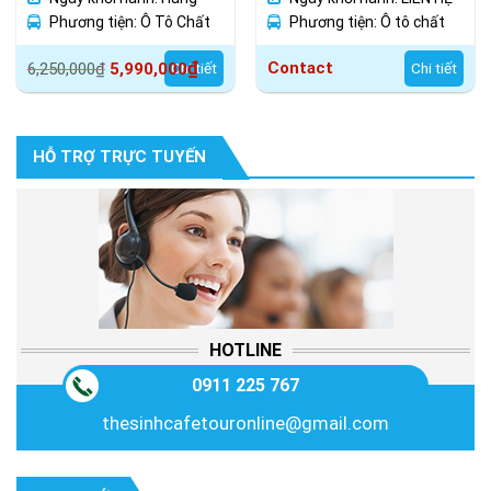
Ngày
Phương tiện: Ô Tô Chất
Phương tiện: Ô tô chất
Lượng Cao
lượng cao
Giá
Giá
₫
Contact
6,250,000
₫
5,990,000
Chi tiết
Chi tiết
gốc
hiện
là:
tại
6,250,000₫.
là:
HỖ TRỢ TRỰC TUYẾN
5,990,000₫.
HOTLINE
0911 225 767
thesinhcafetouronline@gmail.com