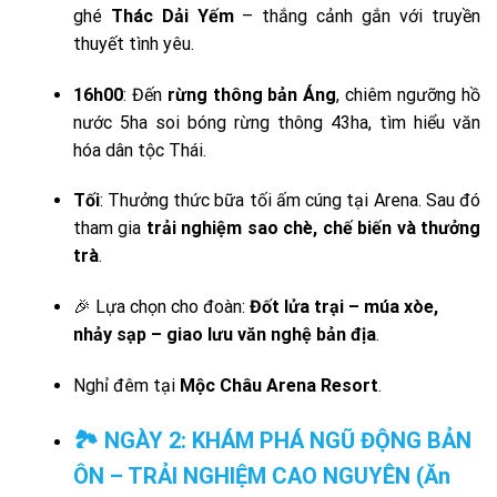
ghé
Thác Dải Yếm
– thắng cảnh gắn với truyền
thuyết tình yêu.
16h00
: Đến
rừng thông bản Áng
, chiêm ngưỡng hồ
nước 5ha soi bóng rừng thông 43ha, tìm hiểu văn
hóa dân tộc Thái.
Tối
: Thưởng thức bữa tối ấm cúng tại Arena. Sau đó
tham gia
trải nghiệm sao chè, chế biến và thưởng
trà
.
🎉 Lựa chọn cho đoàn:
Đốt lửa trại – múa xòe,
nhảy sạp – giao lưu văn nghệ bản địa
.
Nghỉ đêm tại
Mộc Châu Arena Resort
.
🏞️ NGÀY 2: KHÁM PHÁ NGŨ ĐỘNG BẢN
ÔN – TRẢI NGHIỆM CAO NGUYÊN (Ăn