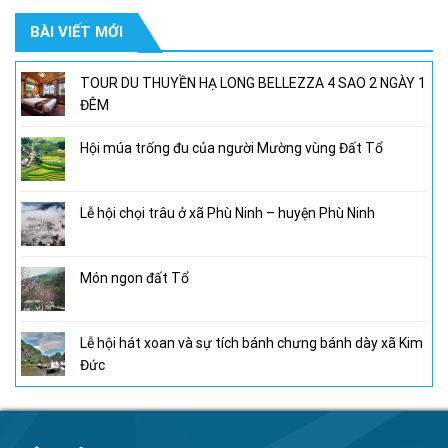
là:
tại
BÀI VIẾT MỚI
950,000₫.
là:
800,000₫.
TOUR DU THUYỀN HẠ LONG BELLEZZA 4 SAO 2 NGÀY 1
ĐÊM
Hội múa trống đu của người Mường vùng Đất Tổ
Lễ hội chọi trâu ở xã Phù Ninh – huyện Phù Ninh
Món ngon đất Tổ
Lễ hội hát xoan và sự tích bánh chưng bánh dày xã Kim
Đức