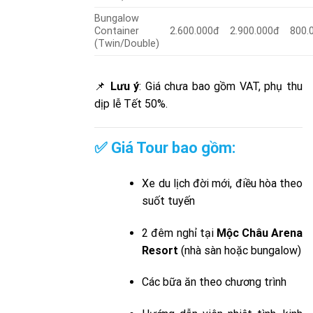
Bungalow
Container
2.600.000đ
2.900.000đ
800.
(Twin/Double)
📌
Lưu ý
: Giá chưa bao gồm VAT, phụ thu
dịp lễ Tết 50%.
✅ Giá Tour bao gồm:
Xe du lịch đời mới, điều hòa theo
suốt tuyến
2 đêm nghỉ tại
Mộc Châu Arena
Resort
(nhà sàn hoặc bungalow)
Các bữa ăn theo chương trình