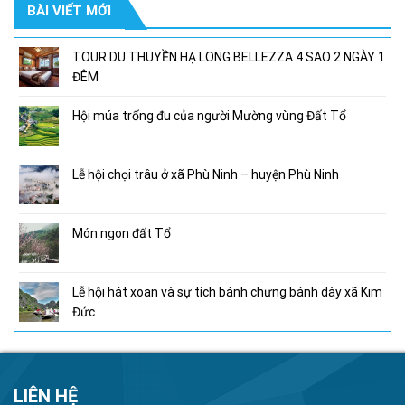
BÀI VIẾT MỚI
950,000₫.
là:
800,000₫.
TOUR DU THUYỀN HẠ LONG BELLEZZA 4 SAO 2 NGÀY 1
ĐÊM
Hội múa trống đu của người Mường vùng Đất Tổ
Lễ hội chọi trâu ở xã Phù Ninh – huyện Phù Ninh
Món ngon đất Tổ
Lễ hội hát xoan và sự tích bánh chưng bánh dày xã Kim
Đức
LIÊN HỆ