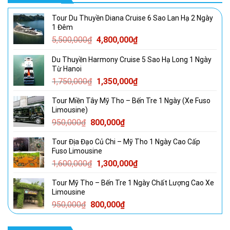
Tour Du Thuyền Diana Cruise 6 Sao Lan Hạ 2 Ngày
1 Đêm
Giá
Giá
5,500,000
₫
4,800,000
₫
gốc
hiện
Du Thuyền Harmony Cruise 5 Sao Hạ Long 1 Ngày
là:
tại
Từ Hanoi
5,500,000₫.
là:
Giá
Giá
1,750,000
₫
1,350,000
₫
4,800,000₫.
gốc
hiện
Tour Miền Tây Mỹ Tho – Bến Tre 1 Ngày (Xe Fuso
là:
tại
Limousine)
1,750,000₫.
là:
Giá
Giá
950,000
₫
800,000
₫
1,350,000₫.
gốc
hiện
Tour Địa Đạo Củ Chi – Mỹ Tho 1 Ngày Cao Cấp
là:
tại
Fuso Limousine
950,000₫.
là:
Giá
Giá
1,600,000
₫
1,300,000
₫
800,000₫.
gốc
hiện
Tour Mỹ Tho – Bến Tre 1 Ngày Chất Lượng Cao Xe
là:
tại
Limousine
1,600,000₫.
là:
Giá
Giá
950,000
₫
800,000
₫
1,300,000₫.
gốc
hiện
là:
tại