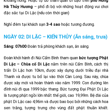
khoáng nóng. Hoặc tự do tham quan đi dạo trên
phố Hồng
Hà Thủy Hương
– phố đi bộ với những hoạt động vui chơi
đặc sắc tại Di Lặc (nếu còn thời gian)
Nghỉ đêm tại khách sạn
3-4 sao
hoặc tương đương.
NGÀY 02: DI LẶC – KIẾN THỦY
(Ăn sáng, trưa)
Sáng: 07h00
Đoàn trả phòng khách sạn, ăn sáng.
Đoàn khởi hành đi Núi Cẩm Bình tham quan
bức tượng Phật
Di Lặc – Chùa cổ Di Lặc
nằm trên núi Cẩm Bính, cách thị
trấn Di Lặc hơn 10km, được xây dựng dưới triều đại nhà
Thanh và được tu bổ lại vào thời Càn Long. Sau này, chùa
được xây mới và hoàn thành vào năm 1999. Con đường lên
đỉnh núi đi qua 1999 bậc thang. Bức tượng Đại Phật Di Lặc
là tượng phật ngồi lớn nhất thế giới, cao 19,99m. Bệ đài của
phật Di Lặc cao 4,96m và được bao bọc bởi những cách hoa
sen trắng, tượng trưng cho vùng đất phật thuần khiết.