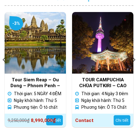
-3%
Tour Siem Reap – Ou
TOUR CAMPUCHIA
Dong – Phnom Penh –
CHÙA PUTKIRI – CAO
Kohrong Saloem 5 Ngày
NGUYÊN BOKOR
Thời gian: 5 NGÀY 4 ĐÊM
Thời gian: 4 Ngày 3 Đêm
4 Đêm
SIHANOUK –
Ngày khởi hành: Thứ 5
Ngày khởi hành: Thứ 5
PHNOMPENH
Hàng Tuần
Phương tiện: Ô tô chất
Hàng Tuần
Phương tiện: Ô Tô Chất
lượng cao
Lượng Cao
Giá
Giá
₫
Contact
9,250,000
₫
8,990,000
Chi tiết
Chi tiết
gốc
hiện
là:
tại