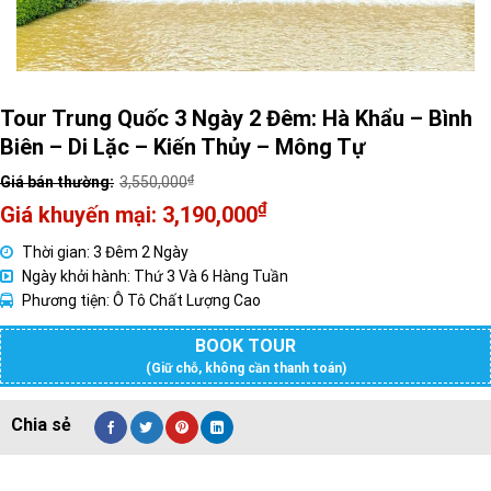
Tour Trung Quốc 3 Ngày 2 Đêm: Hà Khẩu – Bình
Biên – Di Lặc – Kiến Thủy – Mông Tự
₫
3,550,000
Giá
₫
3,190,000
gốc
Giá
Thời gian: 3 Đêm 2 Ngày
là:
hiện
Ngày khởi hành: Thứ 3 Và 6 Hàng Tuần
3,550,000₫.
tại
Phương tiện: Ô Tô Chất Lượng Cao
là:
3,190,000₫.
BOOK TOUR
(Giữ chỗ, không cần thanh toán)