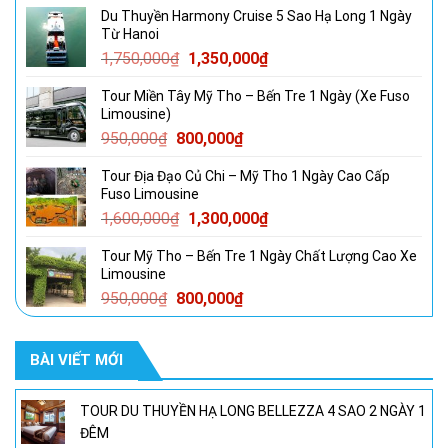
Du Thuyền Harmony Cruise 5 Sao Hạ Long 1 Ngày
là:
tại
Từ Hanoi
5,500,000₫.
là:
Giá
Giá
1,750,000
₫
1,350,000
₫
4,800,000₫.
gốc
hiện
Tour Miền Tây Mỹ Tho – Bến Tre 1 Ngày (Xe Fuso
là:
tại
Limousine)
1,750,000₫.
là:
Giá
Giá
950,000
₫
800,000
₫
1,350,000₫.
gốc
hiện
Tour Địa Đạo Củ Chi – Mỹ Tho 1 Ngày Cao Cấp
là:
tại
Fuso Limousine
950,000₫.
là:
Giá
Giá
1,600,000
₫
1,300,000
₫
800,000₫.
gốc
hiện
Tour Mỹ Tho – Bến Tre 1 Ngày Chất Lượng Cao Xe
là:
tại
Limousine
1,600,000₫.
là:
Giá
Giá
950,000
₫
800,000
₫
1,300,000₫.
gốc
hiện
là:
tại
BÀI VIẾT MỚI
950,000₫.
là:
800,000₫.
TOUR DU THUYỀN HẠ LONG BELLEZZA 4 SAO 2 NGÀY 1
ĐÊM