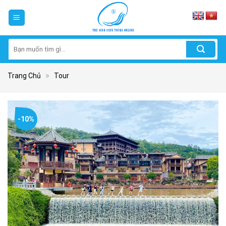
Skip
to
content
Tìm
kiếm:
»
Trang Chủ
Tour
-10%