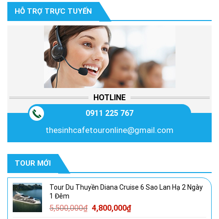
9,250,000₫.
là:
HỖ TRỢ TRỰC TUYẾN
8,990,000₫.
HOTLINE
0911 225 767
thesinhcafetouronline@gmail.com
TOUR MỚI
Tour Du Thuyền Diana Cruise 6 Sao Lan Hạ 2 Ngày
1 Đêm
Giá
Giá
5,500,000
₫
4,800,000
₫
gốc
hiện