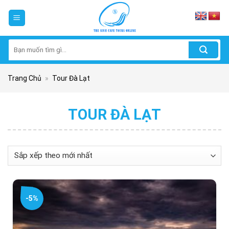
Skip
to
content
Tìm
kiếm:
Trang Chủ
»
Tour Đà Lạt
TOUR ĐÀ LẠT
-5%