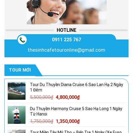
HOTLINE
0911 225 767
thesinhcafetouronline@gmail.com
TOUR MỚI
Tour Du Thuyền Diana Cruise 6 Sao Lan Hạ 2 Ngày
1 Đêm
Giá
Giá
5,500,000
₫
4,800,000
₫
gốc
hiện
Du Thuyền Harmony Cruise 5 Sao Hạ Long 1 Ngày
là:
tại
Từ Hanoi
5,500,000₫.
là:
Giá
Giá
1,750,000
₫
1,350,000
₫
4,800,000₫.
gốc
hiện
Tour Miền Tây Mỹ Tho – Bến Tre 1 Ngày (Xe Fuso