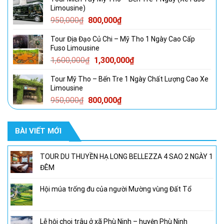
là:
tại
Limousine)
1,750,000₫.
là:
Giá
Giá
950,000
₫
800,000
₫
1,350,000₫.
gốc
hiện
Tour Địa Đạo Củ Chi – Mỹ Tho 1 Ngày Cao Cấp
là:
tại
Fuso Limousine
950,000₫.
là:
Giá
Giá
1,600,000
₫
1,300,000
₫
800,000₫.
gốc
hiện
Tour Mỹ Tho – Bến Tre 1 Ngày Chất Lượng Cao Xe
là:
tại
Limousine
1,600,000₫.
là:
Giá
Giá
950,000
₫
800,000
₫
1,300,000₫.
gốc
hiện
là:
tại
BÀI VIẾT MỚI
950,000₫.
là:
800,000₫.
TOUR DU THUYỀN HẠ LONG BELLEZZA 4 SAO 2 NGÀY 1
ĐÊM
Hội múa trống đu của người Mường vùng Đất Tổ
Lễ hội chọi trâu ở xã Phù Ninh – huyện Phù Ninh