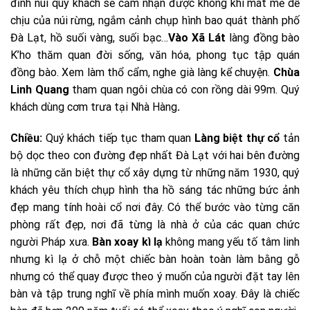
đỉnh núi quý khách sẽ cảm nhận được không khí mát mẻ dễ
chịu của núi rừng, ngắm cảnh chụp hình bao quát thành phố
Đà Lạt, hồ suối vàng, suối bạc…
Vào Xã Lát
làng đồng bào
K’ho thăm quan đời sống, văn hóa, phong tục tập quán
đồng bào. Xem làm thổ cẩm, nghe già làng kể chuyện.
Chùa
Linh Quang
tham quan ngôi chùa có con rồng dài 99m. Quý
khách dùng cơm trưa tại Nhà Hàng
.
Chiều:
Quý khách tiếp tục tham quan
Làng biệt thự cổ
tản
bộ dọc theo con đường đẹp nhất Đà Lạt với hai bên đường
là những căn biệt thự cổ xây dựng từ những năm 1930, quý
khách yêu thích chụp hình tha hồ sáng tác những bức ảnh
đẹp mang tính hoài cổ nơi đây. Có thể bước vào từng căn
phòng rất đẹp, nơi đã từng là nhà ở của các quan chức
người Pháp xưa.
Bàn xoay kì lạ
không mang yếu tố tâm linh
nhưng kì lạ ở chỗ một chiếc bàn hoàn toàn làm bằng gỗ
nhưng có thể quay được theo ý muốn của người đặt tay lên
bàn và tập trung nghĩ về phía mình muốn xoay. Đây là chiếc