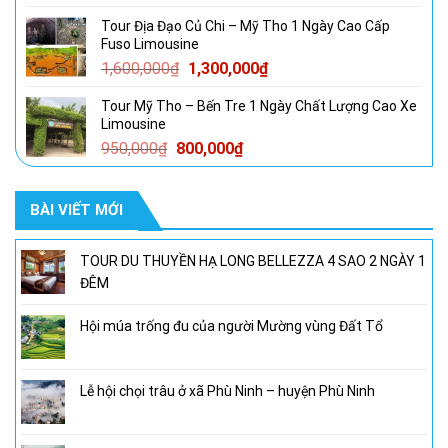
gốc
hiện
Tour Địa Đạo Củ Chi – Mỹ Tho 1 Ngày Cao Cấp
là:
tại
Fuso Limousine
950,000₫.
là:
Giá
Giá
1,600,000
₫
1,300,000
₫
800,000₫.
gốc
hiện
Tour Mỹ Tho – Bến Tre 1 Ngày Chất Lượng Cao Xe
là:
tại
Limousine
1,600,000₫.
là:
Giá
Giá
950,000
₫
800,000
₫
1,300,000₫.
gốc
hiện
là:
tại
BÀI VIẾT MỚI
950,000₫.
là:
800,000₫.
TOUR DU THUYỀN HẠ LONG BELLEZZA 4 SAO 2 NGÀY 1
ĐÊM
Hội múa trống đu của người Mường vùng Đất Tổ
Lễ hội chọi trâu ở xã Phù Ninh – huyện Phù Ninh