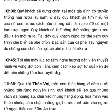
10h00:
Quý khách sẽ dừng chân tại một gia đình có truyền
thống nấu rượu lâu năm, ở đây quý khách sẽ tìm hiểu về
cách ủ cơm rượu, cách nấu chưng cất làm sao để có một
loại rượu ngon. Quý khách có thể uống thử những giọt rượu
đầu tiên mới ra lò. Tại đây quý khách cũng có thể xem quy
trình chế biến cà phê chồn. Đặc sản của cà phê Tây nguyên
do những con chồn ăn hạt cà phê mà chế biến ra.
10h45:
Tới nhà máy lụa tơ tằm, nghe hướng dẫn viên thuyết
minh về vòng đời con Tằm, xem cách kéo sợi từ quả kén để
dệt nên những tấm lụa tuyệt đẹp.
11h30:
Qua tới
Thác Voi
, một con thác hùng vĩ nằm dưới
những tán rừng nguyên sinh, quý khách sẽ leo qua những
vách đá hoang sơ, chui vào những hang động, hòa mình vào
thiên nhiên, cảm nhận những giọt nước mát bắn vào người
từ ngọn thác cao 30m Ăn trưa