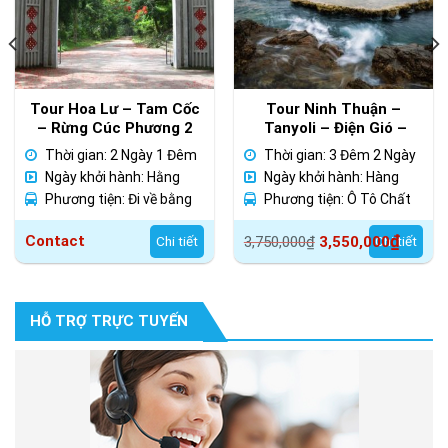
Tour Hoa Lư – Tam Cốc
Tour Ninh Thuận –
– Rừng Cúc Phương 2
Tanyoli – Điện Gió –
Ngày 1 Đêm
Vĩnh Hy – Hang Rái –
Thời gian: 2 Ngày 1 Đêm
Thời gian: 3 Đêm 2 Ngày
Vườn Nho – Đồng Cừu –
Ngày khởi hành: Hằng
Ngày khởi hành: Hàng
Vĩnh Hy
ngày
Phương tiện: Đi về bằng
Ngày
Phương tiện: Ô Tô Chất
xe ô tô chất lượng cao
Lượng Cao
Giá
Giá
₫
Contact
Chi tiết
3,750,000
₫
3,550,000
Chi tiết
gốc
hiện
là:
tại
3,750,000₫.
là:
HỖ TRỢ TRỰC TUYẾN
3,550,000₫.