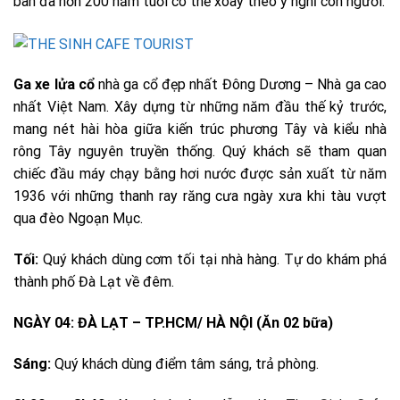
bàn đã hơn 200 năm tuổi có thể xoay theo ý nghĩ con người.
Ga xe lửa cổ
nhà ga cổ đẹp nhất Đông Dương – Nhà ga cao
nhất Việt Nam. Xây dựng từ những năm đầu thế kỷ trước,
mang nét hài hòa giữa kiến trúc phương Tây và kiểu nhà
rông Tây nguyên truyền thống. Quý khách sẽ tham quan
chiếc đầu máy chạy bằng hơi nước được sản xuất từ năm
1936 với những thanh ray răng cưa ngày xưa khi tàu vượt
qua đèo Ngoạn Mục.
Tối:
Quý khách dùng cơm tối tại nhà hàng. Tự do khám phá
thành phố Đà Lạt về đêm.
NGÀY 04: ĐÀ LẠT – TP.HCM/ HÀ NỘI (Ăn 02 bữa)
Sáng:
Quý khách dùng điểm tâm sáng, trả phòng.