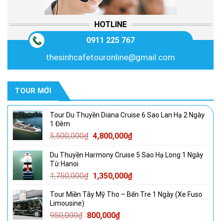
HOTLINE
0911 225 767
thesinhcafetouronline@gmail.com
TOUR MỚI
Tour Du Thuyền Diana Cruise 6 Sao Lan Hạ 2 Ngày
1 Đêm
Giá
Giá
5,500,000
₫
4,800,000
₫
gốc
hiện
Du Thuyền Harmony Cruise 5 Sao Hạ Long 1 Ngày
là:
tại
Từ Hanoi
5,500,000₫.
là:
Giá
Giá
1,750,000
₫
1,350,000
₫
4,800,000₫.
gốc
hiện
Tour Miền Tây Mỹ Tho – Bến Tre 1 Ngày (Xe Fuso
là:
tại
Limousine)
1,750,000₫.
là:
Giá
Giá
950,000
₫
800,000
₫
1,350,000₫.