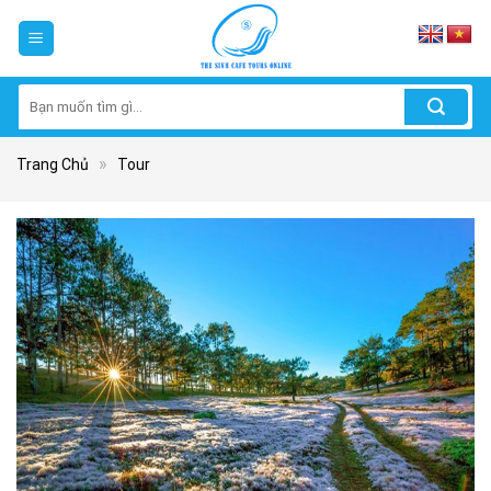
Skip
to
content
Tìm
kiếm:
»
Trang Chủ
Tour