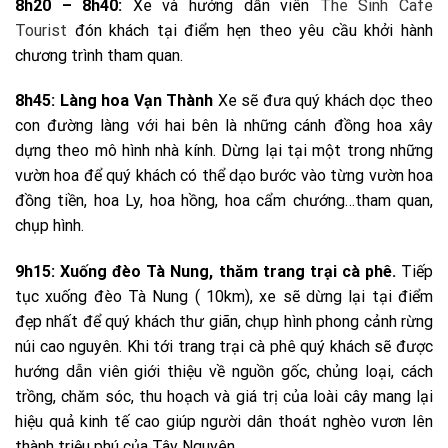
8h20 – 8h40:
Xe và hướng dẫn viên
The Sinh Cafe
Tourist
đón khách tại điểm hẹn theo yêu cầu khởi hành
chương trình tham quan.
8h45: Làng hoa Vạn Thành
Xe sẽ đưa quý khách dọc theo
con đường làng với hai bên là những cánh đồng hoa xây
dựng theo mô hình nhà kính. Dừng lại tại một trong những
vườn hoa để quý khách có thể dạo bước vào từng vườn hoa
đồng tiền, hoa Ly, hoa hồng, hoa cẩm chướng…tham quan,
chụp hình.
9h15: Xuống đèo Tà Nung, thăm trang trại cà phê.
Tiếp
tục xuống đèo Tà Nung ( 10km), xe sẽ dừng lại tại điểm
đẹp nhất để quý khách thư giãn, chụp hình phong cảnh rừng
núi cao nguyên. Khi tới trang trại cà phê quý khách sẽ được
hướng dẫn viên giới thiệu về nguồn gốc, chủng loại, cách
trồng, chăm sóc, thu hoạch và giá trị của loài cây mang lại
hiệu quả kinh tế cao giúp người dân thoát nghèo vươn lên
thành triệu phú của Tây Nguyên.