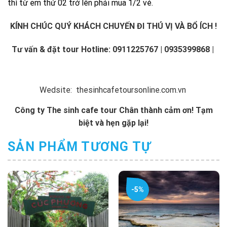
thì từ em thứ 02 trở lên phải mua 1/2 vé.
KÍNH CHÚC QUÝ KHÁCH CHUYẾN ĐI THÚ VỊ VÀ BỔ ÍCH !
Tư vấn & đặt tour
Hotline: 0911225767
| 0935399868 |
Wedsite:
thesinhcafetoursonline.com.vn
Công ty
The sinh cafe tour
Chân thành cảm ơn! Tạm
biệt và hẹn gặp lại!
SẢN PHẨM TƯƠNG TỰ
-5%