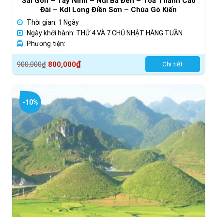
Sài Gòn – Tây Ninh – Núi Bà Đên – Tòa Thánh Cao
Đài – Kdl Long Điền Sơn – Chùa Gò Kiến
Thời gian: 1 Ngày
Ngày khởi hành: THỨ 4 VÀ 7 CHỦ NHẬT HÀNG TUẦN
Phương tiện:
Giá
Giá
₫
900,000
₫
800,000
Chi tiết
gốc
hiện
là:
tại
900,000₫.
là:
-10%
800,000₫.