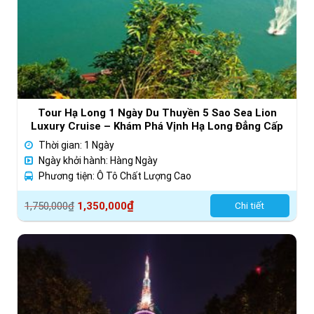
Tour Hạ Long 1 Ngày Du Thuyền 5 Sao Sea Lion
Luxury Cruise – Khám Phá Vịnh Hạ Long Đẳng Cấp
Thời gian: 1 Ngày
Ngày khởi hành: Hàng Ngày
Phương tiện: Ô Tô Chất Lượng Cao
Giá
Giá
₫
1,750,000
₫
1,350,000
Chi tiết
gốc
hiện
là:
tại
1,750,000₫.
là:
1,350,000₫.