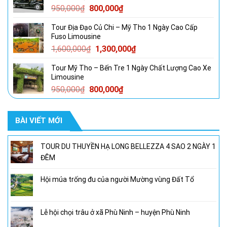
Giá
Giá
950,000
₫
800,000
₫
1,350,000₫.
gốc
hiện
Tour Địa Đạo Củ Chi – Mỹ Tho 1 Ngày Cao Cấp
là:
tại
Fuso Limousine
950,000₫.
là:
Giá
Giá
1,600,000
₫
1,300,000
₫
800,000₫.
gốc
hiện
Tour Mỹ Tho – Bến Tre 1 Ngày Chất Lượng Cao Xe
là:
tại
Limousine
1,600,000₫.
là:
Giá
Giá
950,000
₫
800,000
₫
1,300,000₫.
gốc
hiện
là:
tại
BÀI VIẾT MỚI
950,000₫.
là:
800,000₫.
TOUR DU THUYỀN HẠ LONG BELLEZZA 4 SAO 2 NGÀY 1
ĐÊM
Hội múa trống đu của người Mường vùng Đất Tổ
Lễ hội chọi trâu ở xã Phù Ninh – huyện Phù Ninh