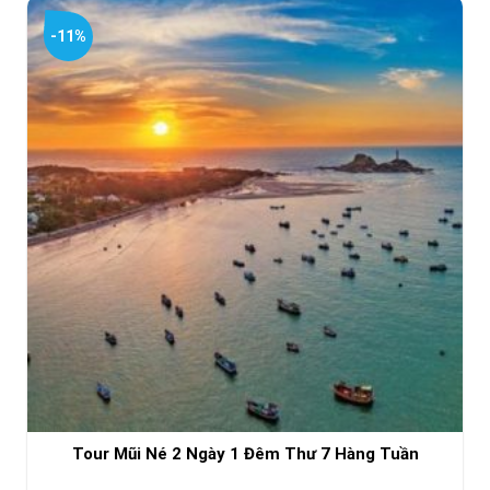
là:
tại
4,250,000₫.
là:
-11%
3,800,000₫.
Tour Mũi Né 2 Ngày 1 Đêm Thư 7 Hàng Tuần