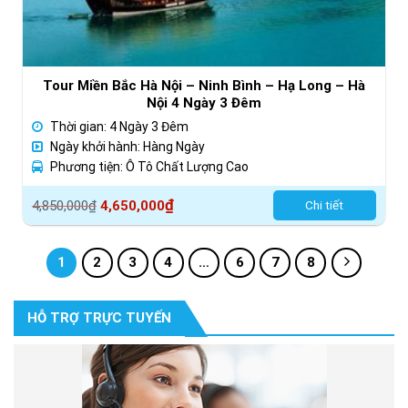
Tour Miền Bắc Hà Nội – Ninh Bình – Hạ Long – Hà
Nội 4 Ngày 3 Đêm
Thời gian: 4 Ngày 3 Đêm
Ngày khởi hành: Hàng Ngày
Phương tiện: Ô Tô Chất Lượng Cao
Giá
Giá
₫
4,850,000
₫
4,650,000
Chi tiết
gốc
hiện
là:
tại
1
2
3
4
…
6
7
8
4,850,000₫.
là:
4,650,000₫.
HỖ TRỢ TRỰC TUYẾN