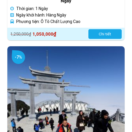
Ngày
Thời gian: 1 Ngày
Ngày khởi hành: Hàng Ngày
Phương tiện: Ô Tô Chất Lượng Cao
Giá
Giá
₫
1,250,000
₫
1,050,000
Chi tiết
gốc
hiện
là:
tại
1,250,000₫.
là:
-7%
1,050,000₫.