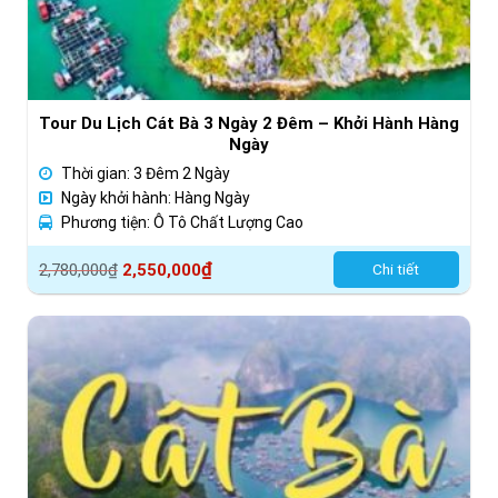
Tour Du Lịch Cát Bà 3 Ngày 2 Đêm – Khởi Hành Hàng
Ngày
Thời gian: 3 Đêm 2 Ngày
Ngày khởi hành: Hàng Ngày
Phương tiện: Ô Tô Chất Lượng Cao
Giá
Giá
₫
2,780,000
₫
2,550,000
Chi tiết
gốc
hiện
là:
tại
2,780,000₫.
là:
2,550,000₫.