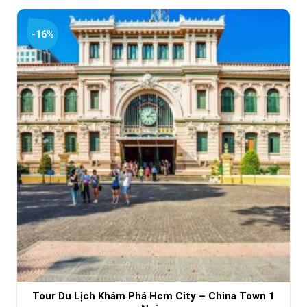
là:
tại
5,950,000₫.
là:
-16%
5,490,000₫.
Tour Du Lịch Khám Phá Hcm City – China Town 1