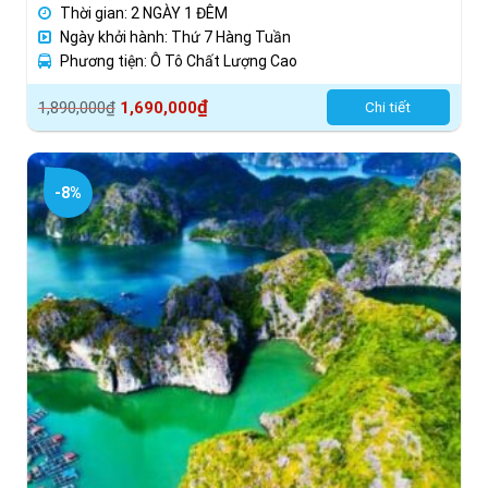
Thời gian: 2 NGÀY 1 ĐÊM
Ngày khởi hành: Thứ 7 Hàng Tuần
Phương tiện: Ô Tô Chất Lượng Cao
Giá
Giá
₫
1,890,000
₫
1,690,000
Chi tiết
gốc
hiện
là:
tại
1,890,000₫.
là:
-8%
1,690,000₫.