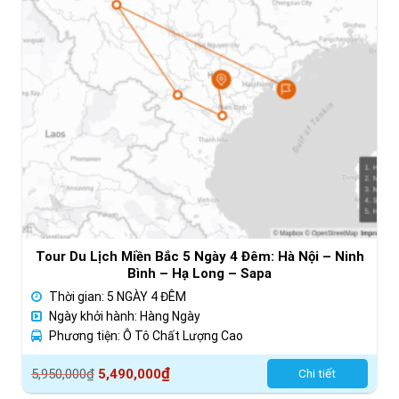
Tour Du Lịch Miền Bắc 5 Ngày 4 Đêm: Hà Nội – Ninh
Bình – Hạ Long – Sapa
Thời gian: 5 NGÀY 4 ĐÊM
Ngày khởi hành: Hàng Ngày
Phương tiện: Ô Tô Chất Lượng Cao
Giá
Giá
₫
5,950,000
₫
5,490,000
Chi tiết
gốc
hiện