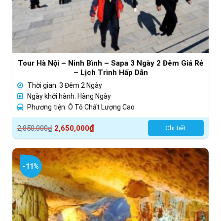
Tour Hà Nội – Ninh Bình – Sapa 3 Ngày 2 Đêm Giá Rẻ
– Lịch Trình Hấp Dẫn
Thời gian: 3 Đêm 2 Ngày
Ngày khởi hành: Hàng Ngày
Phương tiện: Ô Tô Chất Lượng Cao
Giá
Giá
₫
2,850,000
₫
2,650,000
Chi tiết
gốc
hiện
là:
tại
2,850,000₫.
là:
-11%
2,650,000₫.