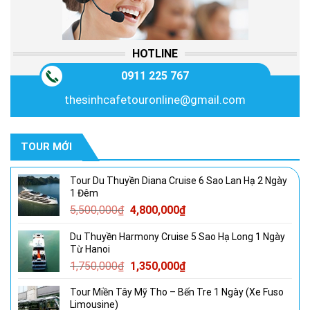
HOTLINE
0911 225 767
thesinhcafetouronline@gmail.com
TOUR MỚI
Tour Du Thuyền Diana Cruise 6 Sao Lan Hạ 2 Ngày
1 Đêm
Giá
Giá
5,500,000
₫
4,800,000
₫
gốc
hiện
Du Thuyền Harmony Cruise 5 Sao Hạ Long 1 Ngày
là:
tại
Từ Hanoi
5,500,000₫.
là:
Giá
Giá
1,750,000
₫
1,350,000
₫
4,800,000₫.
gốc
hiện
Tour Miền Tây Mỹ Tho – Bến Tre 1 Ngày (Xe Fuso
là:
tại
Limousine)
1,750,000₫.
là: