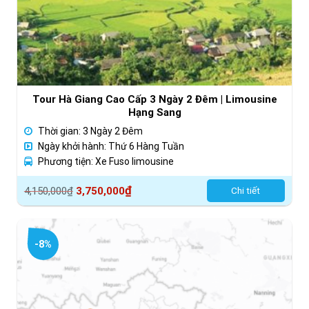
Tour Hà Giang Cao Cấp 3 Ngày 2 Đêm | Limousine
Hạng Sang
Thời gian: 3 Ngày 2 Đêm
Ngày khởi hành: Thứ 6 Hàng Tuần
Phương tiện: Xe Fuso limousine
Giá
Giá
₫
4,150,000
₫
3,750,000
Chi tiết
gốc
hiện
là:
tại
4,150,000₫.
là:
-8%
3,750,000₫.