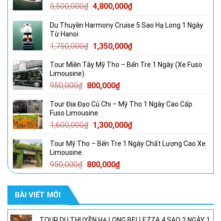
Giá
Giá
5,500,000
₫
4,800,000
₫
gốc
hiện
Du Thuyền Harmony Cruise 5 Sao Hạ Long 1 Ngày
là:
tại
Từ Hanoi
5,500,000₫.
là:
Giá
Giá
1,750,000
₫
1,350,000
₫
4,800,000₫.
gốc
hiện
Tour Miền Tây Mỹ Tho – Bến Tre 1 Ngày (Xe Fuso
là:
tại
Limousine)
1,750,000₫.
là:
Giá
Giá
950,000
₫
800,000
₫
1,350,000₫.
gốc
hiện
Tour Địa Đạo Củ Chi – Mỹ Tho 1 Ngày Cao Cấp
là:
tại
Fuso Limousine
950,000₫.
là:
Giá
Giá
1,600,000
₫
1,300,000
₫
800,000₫.
gốc
hiện
Tour Mỹ Tho – Bến Tre 1 Ngày Chất Lượng Cao Xe
là:
tại
Limousine
1,600,000₫.
là:
Giá
Giá
950,000
₫
800,000
₫
1,300,000₫.
gốc
hiện
là:
tại
BÀI VIẾT MỚI
950,000₫.
là:
800,000₫.
TOUR DU THUYỀN HẠ LONG BELLEZZA 4 SAO 2 NGÀY 1