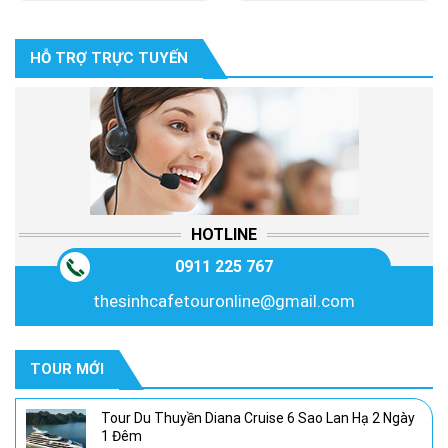
gốc
hiện
là:
tại
3,350,000₫.
là:
HỖ TRỢ TRỰC TUYẾN
3,050,000₫.
HOTLINE
0911 225 767
thesinhcafetouronline@gmail.com
TOUR MỚI
Tour Du Thuyền Diana Cruise 6 Sao Lan Hạ 2 Ngày
1 Đêm