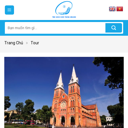
Skip
to
content
Tìm
kiếm:
»
Trang Chủ
Tour