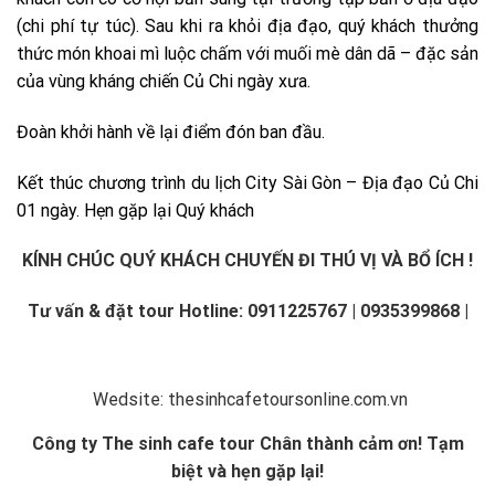
(chi phí tự túc). Sau khi ra khỏi địa đạo, quý khách thưởng
thức món khoai mì luộc chấm với muối mè dân dã – đặc sản
của vùng kháng chiến Củ Chi ngày xưa.
Đoàn khởi hành về lại điểm đón ban đầu.
Kết thúc chương trình du lịch City Sài Gòn – Địa đạo Củ Chi
01 ngày. Hẹn gặp lại Quý khách
KÍNH CHÚC QUÝ KHÁCH CHUYẾN ĐI THÚ VỊ VÀ BỔ ÍCH !
Tư vấn & đặt tour
Hotline: 0911225767
| 0935399868 |
Wedsite:
thesinhcafetoursonline.com.vn
Công ty
The sinh cafe tour
Chân thành cảm ơn! Tạm
biệt và hẹn gặp lại!