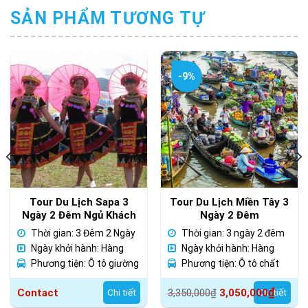
SẢN PHẨM TƯƠNG TỰ
-9%
Tour Du Lịch Sapa 3
Tour Du Lịch Miền Tây 3
Ngày 2 Đêm Ngủ Khách
Ngày 2 Đêm
Sạn Giá Rẻ 2025
Thời gian: 3 Đêm 2 Ngày
Thời gian: 3 ngày 2 đêm
Ngày khởi hành: Hàng
Ngày khởi hành: Hàng
ngày
Phương tiện: Ô tô giường
ngày
Phương tiện: Ô tô chất
năm
lượng cao
Giá
Giá
₫
Contact
Chi tiết
3,350,000
₫
3,050,000
Chi tiết