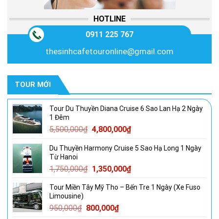
HOTLINE
0911 225 767
thesinhcafetouronline@gmail.com
TOUR MỚI
Tour Du Thuyền Diana Cruise 6 Sao Lan Hạ 2 Ngày
1 Đêm
Giá
Giá
5,500,000
₫
4,800,000
₫
gốc
hiện
Du Thuyền Harmony Cruise 5 Sao Hạ Long 1 Ngày
là:
tại
Từ Hanoi
5,500,000₫.
là:
Giá
Giá
1,750,000
₫
1,350,000
₫
4,800,000₫.
gốc
hiện
Tour Miền Tây Mỹ Tho – Bến Tre 1 Ngày (Xe Fuso
là:
tại
Limousine)
1,750,000₫.
là:
Giá
Giá
950,000
₫
800,000
₫
1,350,000₫.
gốc
hiện