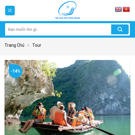
Skip
to
content
Tìm
kiếm:
»
Trang Chủ
Tour
-14%