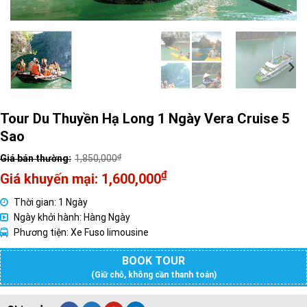
Tour Du Thuyền Hạ Long 1 Ngày Vera Cruise 5
Sao
₫
1,850,000
Giá
₫
1,600,000
gốc
Giá
Thời gian: 1 Ngày
là:
hiện
Ngày khởi hành: Hàng Ngày
1,850,000₫.
tại
Phương tiện: Xe Fuso limousine
là:
1,600,000₫.
BOOK TOUR
(Giữ chỗ, không cần thanh toán)