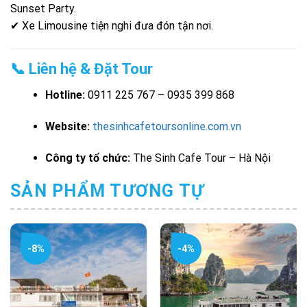
Sunset Party.
✔ Xe Limousine tiện nghi đưa đón tận nơi.
📞 Liên hệ & Đặt Tour
Hotline:
0911 225 767 – 0935 399 868
Website:
thesinhcafetoursonline.com.vn
Công ty tổ chức:
The Sinh Cafe Tour – Hà Nội
SẢN PHẨM TƯƠNG TỰ
-8%
-4%