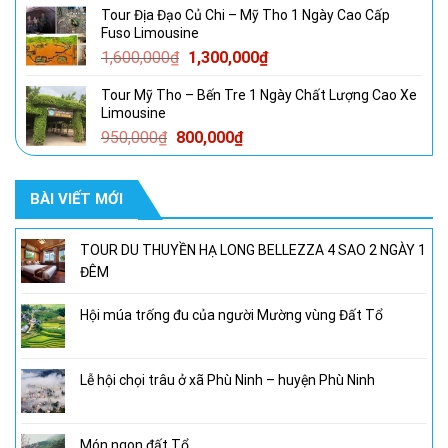
Tour Địa Đạo Củ Chi – Mỹ Tho 1 Ngày Cao Cấp
là:
tại
Fuso Limousine
950,000₫.
là:
Giá
Giá
1,600,000
₫
1,300,000
₫
800,000₫.
gốc
hiện
Tour Mỹ Tho – Bến Tre 1 Ngày Chất Lượng Cao Xe
là:
tại
Limousine
1,600,000₫.
là:
Giá
Giá
950,000
₫
800,000
₫
1,300,000₫.
gốc
hiện
là:
tại
BÀI VIẾT MỚI
950,000₫.
là:
800,000₫.
TOUR DU THUYỀN HẠ LONG BELLEZZA 4 SAO 2 NGÀY 1
ĐÊM
Hội múa trống đu của người Mường vùng Đất Tổ
Lễ hội chọi trâu ở xã Phù Ninh – huyện Phù Ninh
Món ngon đất Tổ