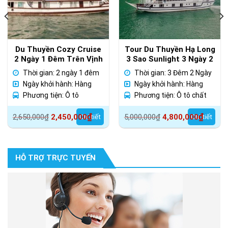
Du Thuyền Cozy Cruise
Tour Du Thuyền Hạ Long
2 Ngày 1 Đêm Trên Vịnh
3 Sao Sunlight 3 Ngày 2
Hạ Long
Đêm
Thời gian: 2 ngày 1 đêm
Thời gian: 3 Đêm 2 Ngày
Ngày khởi hành: Hàng
Ngày khởi hành: Hàng
Ngày
Phương tiện: Ô tô
ngày
Phương tiện: Ô tô chất
lượng cao
Giá
Giá
Giá
Giá
₫
₫
2,650,000
₫
2,450,000
Chi tiết
5,000,000
₫
4,800,000
Chi tiết
gốc
hiện
gốc
hiện
là:
tại
là:
tại
2,650,000₫.
là:
5,000,000₫.
là:
HỖ TRỢ TRỰC TUYẾN
2,450,000₫.
4,800,000₫.