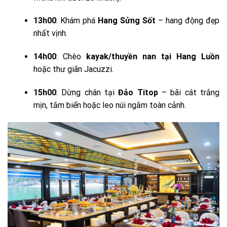
13h00
: Khám phá
Hang Sửng Sốt
– hang động đẹp
nhất vịnh.
14h00
: Chèo
kayak/thuyền nan tại Hang Luồn
hoặc thư giãn Jacuzzi.
15h00
: Dừng chân tại
Đảo Titop
– bãi cát trắng
mịn, tắm biển hoặc leo núi ngắm toàn cảnh.