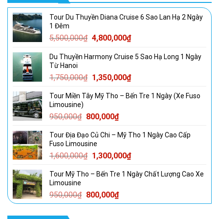
Tour Du Thuyền Diana Cruise 6 Sao Lan Hạ 2 Ngày
1 Đêm
Giá
Giá
5,500,000
₫
4,800,000
₫
gốc
hiện
Du Thuyền Harmony Cruise 5 Sao Hạ Long 1 Ngày
là:
tại
Từ Hanoi
5,500,000₫.
là:
Giá
Giá
1,750,000
₫
1,350,000
₫
4,800,000₫.
gốc
hiện
Tour Miền Tây Mỹ Tho – Bến Tre 1 Ngày (Xe Fuso
là:
tại
Limousine)
1,750,000₫.
là:
Giá
Giá
950,000
₫
800,000
₫
1,350,000₫.
gốc
hiện
Tour Địa Đạo Củ Chi – Mỹ Tho 1 Ngày Cao Cấp
là:
tại
Fuso Limousine
950,000₫.
là:
Giá
Giá
1,600,000
₫
1,300,000
₫
800,000₫.
gốc
hiện
Tour Mỹ Tho – Bến Tre 1 Ngày Chất Lượng Cao Xe
là:
tại
Limousine
1,600,000₫.
là:
Giá
Giá
950,000
₫
800,000
₫
1,300,000₫.
gốc
hiện
là:
tại