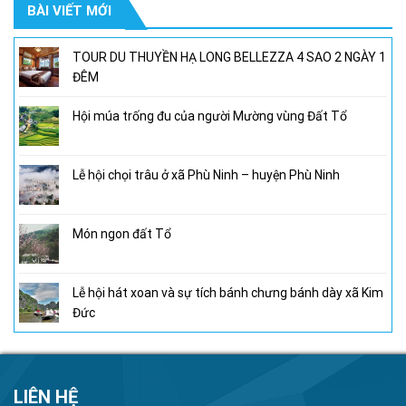
BÀI VIẾT MỚI
950,000₫.
là:
800,000₫.
TOUR DU THUYỀN HẠ LONG BELLEZZA 4 SAO 2 NGÀY 1
ĐÊM
Hội múa trống đu của người Mường vùng Đất Tổ
Lễ hội chọi trâu ở xã Phù Ninh – huyện Phù Ninh
Món ngon đất Tổ
Lễ hội hát xoan và sự tích bánh chưng bánh dày xã Kim
Đức
LIÊN HỆ