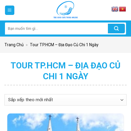
Skip
to
content
Tìm
kiếm:
Trang Chủ
»
Tour TP.HCM – Địa Đạo Củ Chi 1 Ngày
TOUR TP.HCM – ĐỊA ĐẠO CỦ
CHI 1 NGÀY