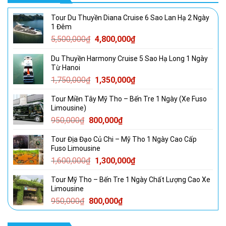
Tour Du Thuyền Diana Cruise 6 Sao Lan Hạ 2 Ngày
1 Đêm
Giá
Giá
5,500,000
₫
4,800,000
₫
gốc
hiện
Du Thuyền Harmony Cruise 5 Sao Hạ Long 1 Ngày
là:
tại
Từ Hanoi
5,500,000₫.
là:
Giá
Giá
1,750,000
₫
1,350,000
₫
4,800,000₫.
gốc
hiện
Tour Miền Tây Mỹ Tho – Bến Tre 1 Ngày (Xe Fuso
là:
tại
Limousine)
1,750,000₫.
là:
Giá
Giá
950,000
₫
800,000
₫
1,350,000₫.
gốc
hiện
Tour Địa Đạo Củ Chi – Mỹ Tho 1 Ngày Cao Cấp
là:
tại
Fuso Limousine
950,000₫.
là:
Giá
Giá
1,600,000
₫
1,300,000
₫
800,000₫.
gốc
hiện
Tour Mỹ Tho – Bến Tre 1 Ngày Chất Lượng Cao Xe
là:
tại
Limousine
1,600,000₫.
là:
Giá
Giá
950,000
₫
800,000
₫
1,300,000₫.
gốc
hiện
là:
tại