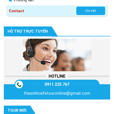
Phương tiện:
Contact
Chi tiết
HỖ TRỢ TRỰC TUYẾN
HOTLINE
0911 225 767
thesinhcafetouronline@gmail.com
TOUR MỚI