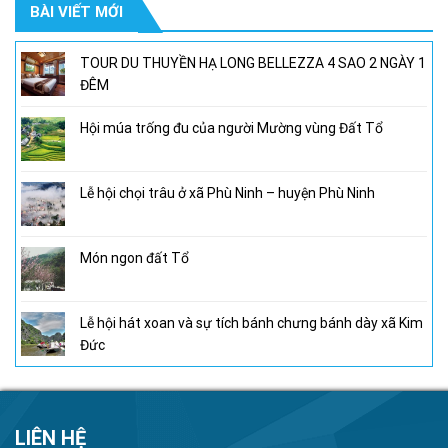
BÀI VIẾT MỚI
950,000₫.
là:
800,000₫.
TOUR DU THUYỀN HẠ LONG BELLEZZA 4 SAO 2 NGÀY 1
ĐÊM
Hội múa trống đu của người Mường vùng Đất Tổ
Lễ hội chọi trâu ở xã Phù Ninh – huyện Phù Ninh
Món ngon đất Tổ
Lễ hội hát xoan và sự tích bánh chưng bánh dày xã Kim
Đức
LIÊN HỆ