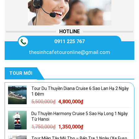
HOTLINE
0911 225 767
thesinhcafetouronline@gmail.com
TOUR MỚI
Tour Du Thuyền Diana Cruise 6 Sao Lan Hạ 2 Ngày
1 Đêm
Giá
Giá
5,500,000
₫
4,800,000
₫
gốc
hiện
Du Thuyền Harmony Cruise 5 Sao Hạ Long 1 Ngày
là:
tại
Từ Hanoi
5,500,000₫.
là:
Giá
Giá
1,750,000
₫
1,350,000
₫
4,800,000₫.
gốc
hiện
Tour Miền Tây Mỹ Tho – Bến Tre 1 Ngày (Xe Fuso