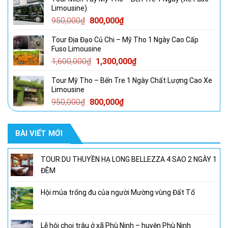
là:
tại
Limousine)
1,750,000₫.
là:
Giá
Giá
950,000
₫
800,000
₫
1,350,000₫.
gốc
hiện
Tour Địa Đạo Củ Chi – Mỹ Tho 1 Ngày Cao Cấp
là:
tại
Fuso Limousine
950,000₫.
là:
Giá
Giá
1,600,000
₫
1,300,000
₫
800,000₫.
gốc
hiện
Tour Mỹ Tho – Bến Tre 1 Ngày Chất Lượng Cao Xe
là:
tại
Limousine
1,600,000₫.
là:
Giá
Giá
950,000
₫
800,000
₫
1,300,000₫.
gốc
hiện
là:
tại
BÀI VIẾT MỚI
950,000₫.
là:
800,000₫.
TOUR DU THUYỀN HẠ LONG BELLEZZA 4 SAO 2 NGÀY 1
ĐÊM
Hội múa trống đu của người Mường vùng Đất Tổ
Lễ hội chọi trâu ở xã Phù Ninh – huyện Phù Ninh