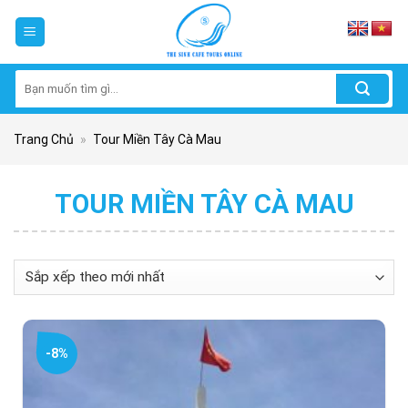
Skip
to
content
Tìm
kiếm:
Trang Chủ
»
Tour Miền Tây Cà Mau
TOUR MIỀN TÂY CÀ MAU
-8%