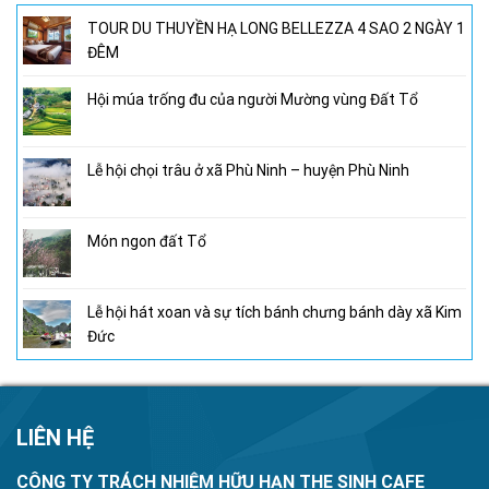
TOUR DU THUYỀN HẠ LONG BELLEZZA 4 SAO 2 NGÀY 1
ĐÊM
Hội múa trống đu của người Mường vùng Đất Tổ
Lễ hội chọi trâu ở xã Phù Ninh – huyện Phù Ninh
Món ngon đất Tổ
Lễ hội hát xoan và sự tích bánh chưng bánh dày xã Kim
Đức
LIÊN HỆ
CÔNG TY TRÁCH NHIỆM HỮU HẠN THE SINH CAFE