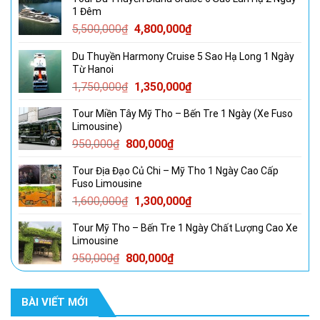
1 Đêm
Giá
Giá
5,500,000
₫
4,800,000
₫
gốc
hiện
Du Thuyền Harmony Cruise 5 Sao Hạ Long 1 Ngày
là:
tại
Từ Hanoi
5,500,000₫.
là:
Giá
Giá
1,750,000
₫
1,350,000
₫
4,800,000₫.
gốc
hiện
Tour Miền Tây Mỹ Tho – Bến Tre 1 Ngày (Xe Fuso
là:
tại
Limousine)
1,750,000₫.
là:
Giá
Giá
950,000
₫
800,000
₫
1,350,000₫.
gốc
hiện
Tour Địa Đạo Củ Chi – Mỹ Tho 1 Ngày Cao Cấp
là:
tại
Fuso Limousine
950,000₫.
là:
Giá
Giá
1,600,000
₫
1,300,000
₫
800,000₫.
gốc
hiện
Tour Mỹ Tho – Bến Tre 1 Ngày Chất Lượng Cao Xe
là:
tại
Limousine
1,600,000₫.
là:
Giá
Giá
950,000
₫
800,000
₫
1,300,000₫.
gốc
hiện
là:
tại
BÀI VIẾT MỚI
950,000₫.
là:
800,000₫.