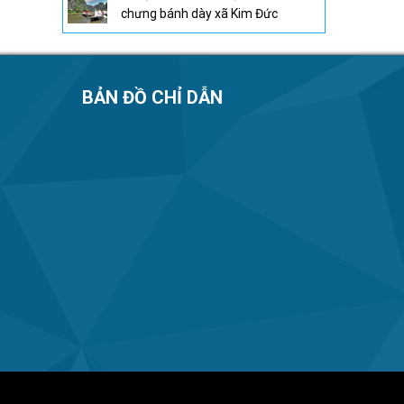
chưng bánh dày xã Kim Đức
BẢN ĐỒ CHỈ DẪN