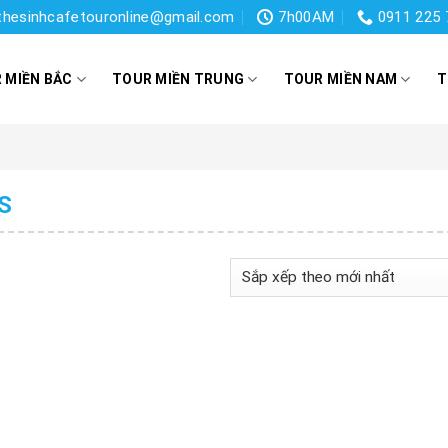
thesinhcafetouronline@gmail.com
7h00AM
0911 225 
 MIỀN BẮC
TOUR MIỀN TRUNG
TOUR MIỀN NAM
T
S