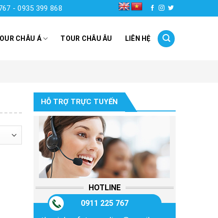
767 - 0935 399 868
OUR CHÂU Á
TOUR CHÂU ÂU
LIÊN HỆ
HỖ TRỢ TRỰC TUYẾN
HOTLINE
0911 225 767