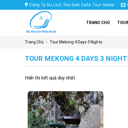
Skip
Công Ty Du Lịch The Sinh Cafe Tour Online
to
content
TRANG CHỦ
TOUR
Trang Chủ
»
Tour Mekong 4 Days 3 Nights
TOUR MEKONG 4 DAYS 3 NIGHT
Hiển thị kết quả duy nhất