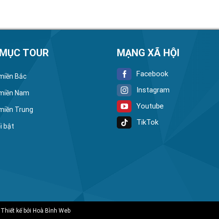
 MỤC TOUR
MẠNG XÃ HỘI
Facebook
 miền Bắc
Instagram
 miền Nam
Youtube
 miền Trung
TikTok
i bật
 Thiết kế bởi
Hoà Bình Web