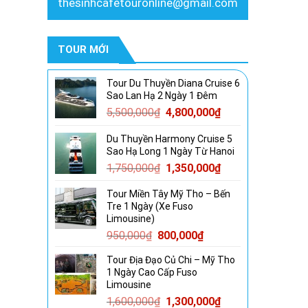
thesinhcafetouronline@gmail.com
TOUR MỚI
Tour Du Thuyền Diana Cruise 6
Sao Lan Hạ 2 Ngày 1 Đêm
Giá
Giá
5,500,000
₫
4,800,000
₫
gốc
hiện
Du Thuyền Harmony Cruise 5
là:
tại
Sao Hạ Long 1 Ngày Từ Hanoi
5,500,000₫.
là:
Giá
Giá
1,750,000
₫
1,350,000
₫
4,800,000₫.
gốc
hiện
Tour Miền Tây Mỹ Tho – Bến
là:
tại
Tre 1 Ngày (Xe Fuso
1,750,000₫.
là:
Limousine)
1,350,000₫.
Giá
Giá
950,000
₫
800,000
₫
gốc
hiện
Tour Địa Đạo Củ Chi – Mỹ Tho
là:
tại
1 Ngày Cao Cấp Fuso
950,000₫.
là:
Limousine
800,000₫.
Giá
Giá
1,600,000
₫
1,300,000
₫