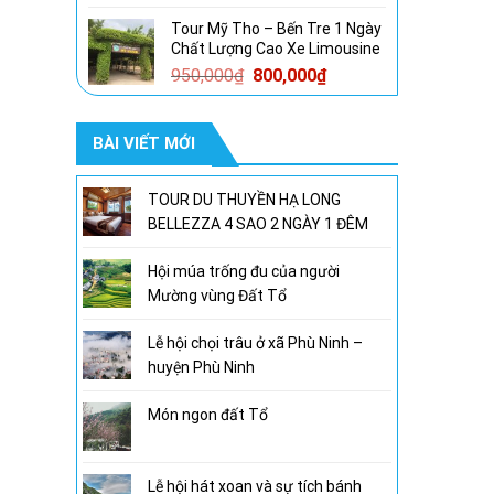
gốc
hiện
Tour Mỹ Tho – Bến Tre 1 Ngày
là:
tại
Chất Lượng Cao Xe Limousine
1,600,000₫.
là:
Giá
Giá
950,000
₫
800,000
₫
1,300,000₫.
gốc
hiện
là:
tại
BÀI VIẾT MỚI
950,000₫.
là:
800,000₫.
TOUR DU THUYỀN HẠ LONG
BELLEZZA 4 SAO 2 NGÀY 1 ĐÊM
Hội múa trống đu của người
Mường vùng Đất Tổ
Lễ hội chọi trâu ở xã Phù Ninh –
huyện Phù Ninh
Món ngon đất Tổ
Lễ hội hát xoan và sự tích bánh