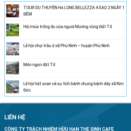
TOUR DU THUYỀN HẠ LONG BELLEZZA 4 SAO 2 NGÀY 1
ĐÊM
Hội múa trống đu của người Mường vùng Đất Tổ
Lễ hội chọi trâu ở xã Phù Ninh – huyện Phù Ninh
Món ngon đất Tổ
Lễ hội hát xoan và sự tích bánh chưng bánh dày xã Kim
Đức
LIÊN HỆ
CÔNG TY TRÁCH NHIỆM HỮU HẠN THE SINH CAFE