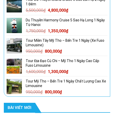
1 Đêm
Giá
Giá
5,500,000
₫
4,800,000
₫
gốc
hiện
Du Thuyền Harmony Cruise 5 Sao Hạ Long 1 Ngày
là:
tại
Từ Hanoi
5,500,000₫.
là:
Giá
Giá
1,750,000
₫
1,350,000
₫
4,800,000₫.
gốc
hiện
Tour Miền Tây Mỹ Tho – Bến Tre 1 Ngày (Xe Fuso
là:
tại
Limousine)
1,750,000₫.
là:
Giá
Giá
950,000
₫
800,000
₫
1,350,000₫.
gốc
hiện
Tour Địa Đạo Củ Chi – Mỹ Tho 1 Ngày Cao Cấp
là:
tại
Fuso Limousine
950,000₫.
là:
Giá
Giá
1,600,000
₫
1,300,000
₫
800,000₫.
gốc
hiện
Tour Mỹ Tho – Bến Tre 1 Ngày Chất Lượng Cao Xe
là:
tại
Limousine
1,600,000₫.
là:
Giá
Giá
950,000
₫
800,000
₫
1,300,000₫.
gốc
hiện
là:
tại
BÀI VIẾT MỚI
950,000₫.
là:
800,000₫.