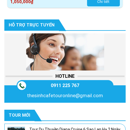
1,050,000
₫
Chi tiết
HỖ TRỢ TRỰC TUYẾN
HOTLINE
0911 225 767
thesinhcafetouronline@gmail.com
TOUR MỚI
Tour Du Thuyền Diana Cruise 6 Sao Lan Hạ 2 Ngày