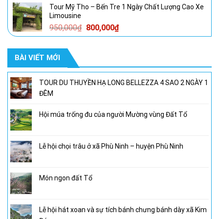
Tour Mỹ Tho – Bến Tre 1 Ngày Chất Lượng Cao Xe
là:
tại
Limousine
1,600,000₫.
là:
Giá
Giá
950,000
₫
800,000
₫
1,300,000₫.
gốc
hiện
là:
tại
BÀI VIẾT MỚI
950,000₫.
là:
800,000₫.
TOUR DU THUYỀN HẠ LONG BELLEZZA 4 SAO 2 NGÀY 1
ĐÊM
Hội múa trống đu của người Mường vùng Đất Tổ
Lễ hội chọi trâu ở xã Phù Ninh – huyện Phù Ninh
Món ngon đất Tổ
Lễ hội hát xoan và sự tích bánh chưng bánh dày xã Kim