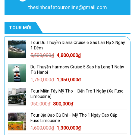
thesinhcafetouronline@gmail.com
TOUR MỚI
Tour Du Thuyền Diana Cruise 6 Sao Lan Hạ 2 Ngày
1 Đêm
Giá
Giá
5,500,000
₫
4,800,000
₫
gốc
hiện
Du Thuyền Harmony Cruise 5 Sao Hạ Long 1 Ngày
là:
tại
Từ Hanoi
5,500,000₫.
là:
Giá
Giá
1,750,000
₫
1,350,000
₫
4,800,000₫.
gốc
hiện
Tour Miền Tây Mỹ Tho – Bến Tre 1 Ngày (Xe Fuso
là:
tại
Limousine)
1,750,000₫.
là:
Giá
Giá
950,000
₫
800,000
₫
1,350,000₫.
gốc
hiện
Tour Địa Đạo Củ Chi – Mỹ Tho 1 Ngày Cao Cấp
là:
tại
Fuso Limousine
950,000₫.
là:
Giá
Giá
1,600,000
₫
1,300,000
₫
800,000₫.
gốc
hiện