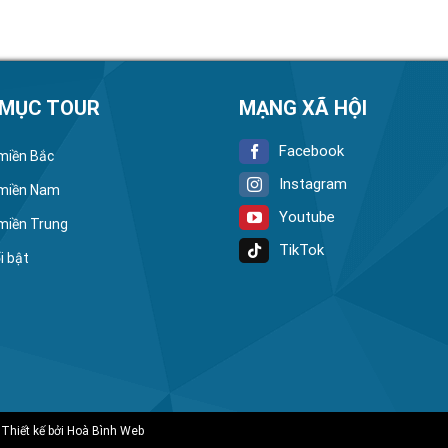
 MỤC TOUR
MẠNG XÃ HỘI
Facebook
 miền Bắc
Instagram
 miền Nam
Youtube
 miền Trung
TikTok
i bật
 Thiết kế bởi
Hoà Bình Web