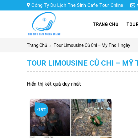
Skip
Công Ty Du Lịch The Sinh Cafe Tour Online
to
content
TRANG CHỦ
TOUR
Trang Chủ
»
Tour Limousine Củ Chi – Mỹ Tho 1 ngày
TOUR LIMOUSINE CỦ CHI – MỸ 
Hiển thị kết quả duy nhất
-19%