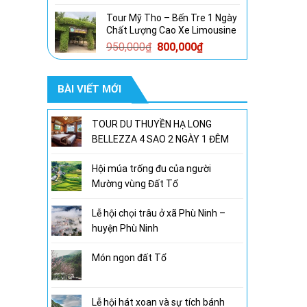
gốc
hiện
Tour Mỹ Tho – Bến Tre 1 Ngày
là:
tại
Chất Lượng Cao Xe Limousine
1,600,000₫.
là:
Giá
Giá
950,000
₫
800,000
₫
1,300,000₫.
gốc
hiện
là:
tại
BÀI VIẾT MỚI
950,000₫.
là:
800,000₫.
TOUR DU THUYỀN HẠ LONG
BELLEZZA 4 SAO 2 NGÀY 1 ĐÊM
Hội múa trống đu của người
Mường vùng Đất Tổ
Lễ hội chọi trâu ở xã Phù Ninh –
huyện Phù Ninh
Món ngon đất Tổ
Lễ hội hát xoan và sự tích bánh