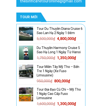
thesinhcafetouronline@gmail.com
TOUR MỚI
Tour Du Thuyền Diana Cruise 6
Sao Lan Hạ 2 Ngày 1 Đêm
Giá
Giá
5,500,000
₫
4,800,000
₫
gốc
hiện
Du Thuyền Harmony Cruise 5
là:
tại
Sao Hạ Long 1 Ngày Từ Hanoi
5,500,000₫.
là:
Giá
Giá
1,750,000
₫
1,350,000
₫
4,800,000₫.
gốc
hiện
Tour Miền Tây Mỹ Tho – Bến
là:
tại
Tre 1 Ngày (Xe Fuso
1,750,000₫.
là:
Limousine)
1,350,000₫.
Giá
Giá
950,000
₫
800,000
₫
gốc
hiện
Tour Địa Đạo Củ Chi – Mỹ Tho
là:
tại
1 Ngày Cao Cấp Fuso
950,000₫.
là:
Limousine
800,000₫.
Giá
Giá
1,600,000
₫
1,300,000
₫