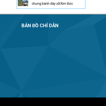
chưng bánh dày xã Kim Đức
BẢN ĐỒ CHỈ DẪN