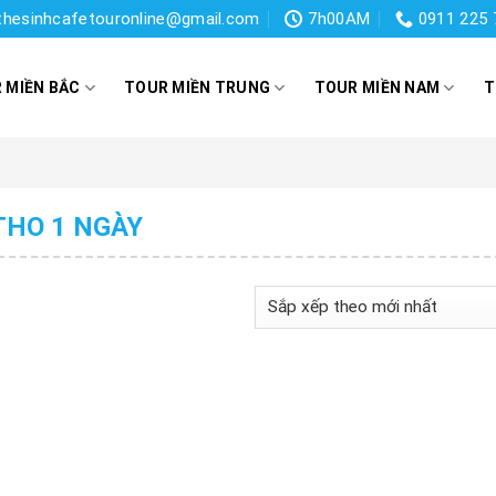
thesinhcafetouronline@gmail.com
7h00AM
0911 225 
 MIỀN BẮC
TOUR MIỀN TRUNG
TOUR MIỀN NAM
T
THO 1 NGÀY