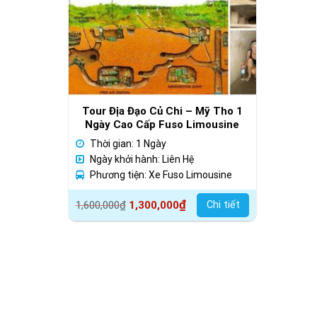
Tour Địa Đạo Củ Chi – Mỹ Tho 1
Ngày Cao Cấp Fuso Limousine
Thời gian: 1 Ngày
Ngày khởi hành: Liên Hệ
Phương tiện: Xe Fuso Limousine
Giá
Giá
₫
Chi tiết
1,600,000
₫
1,300,000
gốc
hiện
là:
tại
1,600,000₫.
là:
1,300,000₫.