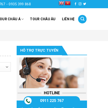
767 - 0935 399 868
OUR CHÂU Á
TOUR CHÂU ÂU
LIÊN HỆ
HỖ TRỢ TRỰC TUYẾN
HOTLINE
0911 225 767