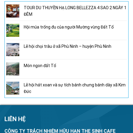
TOUR DU THUYỀN HẠ LONG BELLEZZA 4 SAO 2 NGÀY 1
ĐÊM
Hội múa trống đu của người Mường vùng Đất Tổ
Lễ hội chọi trâu ở xã Phù Ninh – huyện Phù Ninh
Món ngon đất Tổ
Lễ hội hát xoan và sự tích bánh chưng bánh dày xã Kim
Đức
LIÊN HỆ
CÔNG TY TRÁCH NHIỆM HỮU HẠN THE SINH CAFE