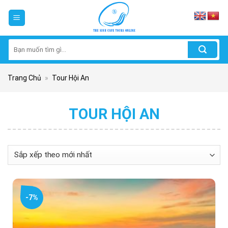
Skip
to
content
Tìm
kiếm:
Trang Chủ
»
Tour Hội An
TOUR HỘI AN
-7%