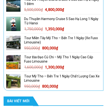
1 Đêm
Giá
Giá
5,500,000
₫
4,800,000
₫
gốc
hiện
Du Thuyền Harmony Cruise 5 Sao Hạ Long 1 Ngày
là:
tại
Từ Hanoi
5,500,000₫.
là:
Giá
Giá
1,750,000
₫
1,350,000
₫
4,800,000₫.
gốc
hiện
Tour Miền Tây Mỹ Tho – Bến Tre 1 Ngày (Xe Fuso
là:
tại
Limousine)
1,750,000₫.
là:
Giá
Giá
950,000
₫
800,000
₫
1,350,000₫.
gốc
hiện
Tour Địa Đạo Củ Chi – Mỹ Tho 1 Ngày Cao Cấp
là:
tại
Fuso Limousine
950,000₫.
là:
Giá
Giá
1,600,000
₫
1,300,000
₫
800,000₫.
gốc
hiện
Tour Mỹ Tho – Bến Tre 1 Ngày Chất Lượng Cao Xe
là:
tại
Limousine
1,600,000₫.
là:
Giá
Giá
950,000
₫
800,000
₫
1,300,000₫.
gốc
hiện
là:
tại
BÀI VIẾT MỚI
950,000₫.
là:
800,000₫.