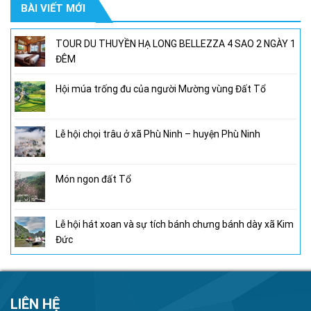
BÀI VIẾT MỚI
950,000₫.
là:
800,000₫.
TOUR DU THUYỀN HẠ LONG BELLEZZA 4 SAO 2 NGÀY 1
ĐÊM
Hội múa trống đu của người Mường vùng Đất Tổ
Lễ hội chọi trâu ở xã Phù Ninh – huyện Phù Ninh
Món ngon đất Tổ
Lễ hội hát xoan và sự tích bánh chưng bánh dày xã Kim
Đức
LIÊN HỆ