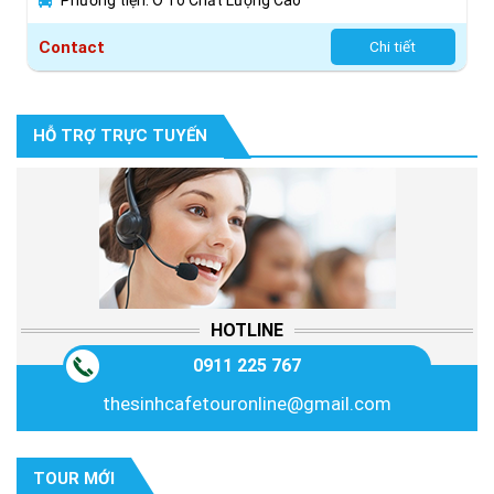
Phương tiện: Ô Tô Chất Lượng Cao
Contact
Chi tiết
HỖ TRỢ TRỰC TUYẾN
HOTLINE
0911 225 767
thesinhcafetouronline@gmail.com
TOUR MỚI