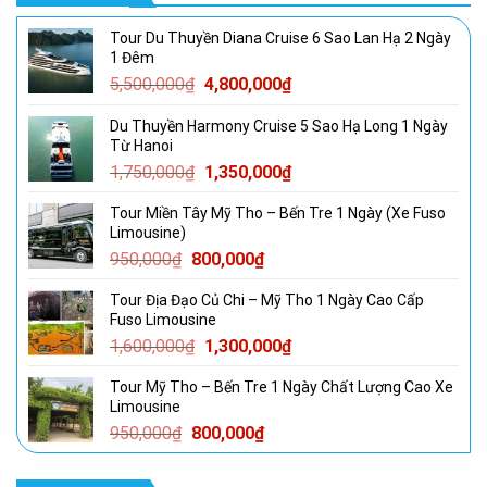
Tour Du Thuyền Diana Cruise 6 Sao Lan Hạ 2 Ngày
1 Đêm
Giá
Giá
5,500,000
₫
4,800,000
₫
gốc
hiện
Du Thuyền Harmony Cruise 5 Sao Hạ Long 1 Ngày
là:
tại
Từ Hanoi
5,500,000₫.
là:
Giá
Giá
1,750,000
₫
1,350,000
₫
4,800,000₫.
gốc
hiện
Tour Miền Tây Mỹ Tho – Bến Tre 1 Ngày (Xe Fuso
là:
tại
Limousine)
1,750,000₫.
là:
Giá
Giá
950,000
₫
800,000
₫
1,350,000₫.
gốc
hiện
Tour Địa Đạo Củ Chi – Mỹ Tho 1 Ngày Cao Cấp
là:
tại
Fuso Limousine
950,000₫.
là:
Giá
Giá
1,600,000
₫
1,300,000
₫
800,000₫.
gốc
hiện
Tour Mỹ Tho – Bến Tre 1 Ngày Chất Lượng Cao Xe
là:
tại
Limousine
1,600,000₫.
là:
Giá
Giá
950,000
₫
800,000
₫
1,300,000₫.
gốc
hiện
là:
tại