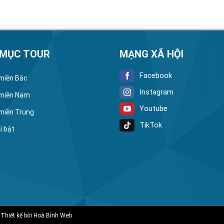
 MỤC TOUR
MẠNG XÃ HỘI
Facebook
 miền Bắc
Instagram
 miền Nam
Youtube
 miền Trung
TikTok
i bật
 Thiết kế bởi
Hoà Bình Web