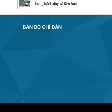
chưng bánh dày xã Kim Đức
BẢN ĐỒ CHỈ DẪN