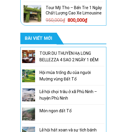
gốc
hiện
Tour Mỹ Tho – Bến Tre 1 Ngày
là:
tại
Chất Lượng Cao Xe Limousine
1,600,000₫.
là:
Giá
Giá
950,000
₫
800,000
₫
1,300,000₫.
gốc
hiện
là:
tại
BÀI VIẾT MỚI
950,000₫.
là:
800,000₫.
TOUR DU THUYỀN HẠ LONG
BELLEZZA 4 SAO 2 NGÀY 1 ĐÊM
Hội múa trống đu của người
Mường vùng Đất Tổ
Lễ hội chọi trâu ở xã Phù Ninh –
huyện Phù Ninh
Món ngon đất Tổ
Lễ hội hát xoan và sự tích bánh