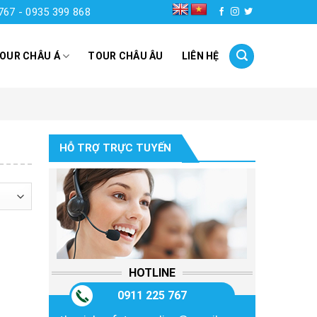
767 - 0935 399 868
OUR CHÂU Á
TOUR CHÂU ÂU
LIÊN HỆ
HỖ TRỢ TRỰC TUYẾN
HOTLINE
0911 225 767