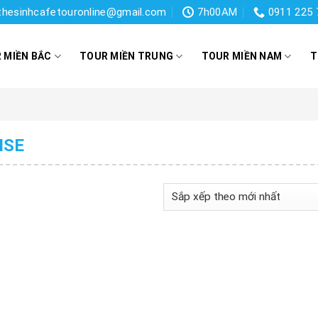
thesinhcafetouronline@gmail.com
7h00AM
0911 225 
 MIỀN BẮC
TOUR MIỀN TRUNG
TOUR MIỀN NAM
T
ISE