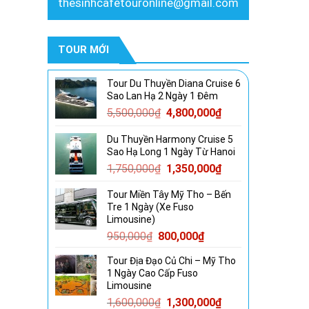
thesinhcafetouronline@gmail.com
TOUR MỚI
Tour Du Thuyền Diana Cruise 6
Sao Lan Hạ 2 Ngày 1 Đêm
Giá
Giá
5,500,000
₫
4,800,000
₫
gốc
hiện
Du Thuyền Harmony Cruise 5
là:
tại
Sao Hạ Long 1 Ngày Từ Hanoi
5,500,000₫.
là:
Giá
Giá
1,750,000
₫
1,350,000
₫
4,800,000₫.
gốc
hiện
Tour Miền Tây Mỹ Tho – Bến
là:
tại
Tre 1 Ngày (Xe Fuso
1,750,000₫.
là:
Limousine)
1,350,000₫.
Giá
Giá
950,000
₫
800,000
₫
gốc
hiện
Tour Địa Đạo Củ Chi – Mỹ Tho
là:
tại
1 Ngày Cao Cấp Fuso
950,000₫.
là:
Limousine
800,000₫.
Giá
Giá
1,600,000
₫
1,300,000
₫