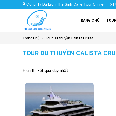
Skip
Công Ty Du Lịch The Sinh Cafe Tour Online
to
content
TRANG CHỦ
TOUR
Trang Chủ
»
Tour Du thuyền Calista Cruise
TOUR DU THUYỀN CALISTA CRU
Hiển thị kết quả duy nhất