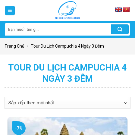
Skip
to
content
Tìm
kiếm:
Trang Chủ
»
Tour Du Lịch Campuchia 4 Ngày 3 Đêm
TOUR DU LỊCH CAMPUCHIA 4
NGÀY 3 ĐÊM
-7%