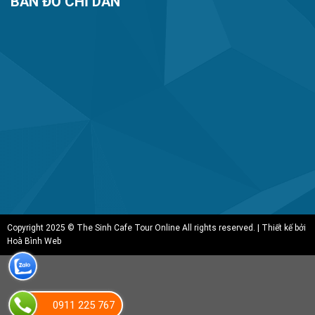
BẢN ĐỒ CHỈ DẪN
Copyright 2025 © The Sinh Cafe Tour Online All rights reserved. | Thiết kế bởi
Hoà Bình Web
0911 225 767