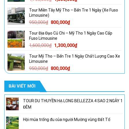
gốc
hiện
Tour Miền Tây Mỹ Tho – Bến Tre 1 Ngày (Xe Fuso
là:
tại
Limousine)
1,750,000₫.
là:
Giá
Giá
950,000
₫
800,000
₫
1,350,000₫.
gốc
hiện
Tour Địa Đạo Củ Chi – Mỹ Tho 1 Ngày Cao Cấp
là:
tại
Fuso Limousine
950,000₫.
là:
Giá
Giá
1,600,000
₫
1,300,000
₫
800,000₫.
gốc
hiện
Tour Mỹ Tho – Bến Tre 1 Ngày Chất Lượng Cao Xe
là:
tại
Limousine
1,600,000₫.
là:
Giá
Giá
950,000
₫
800,000
₫
1,300,000₫.
gốc
hiện
là:
tại
BÀI VIẾT MỚI
950,000₫.
là:
800,000₫.
TOUR DU THUYỀN HẠ LONG BELLEZZA 4 SAO 2 NGÀY 1
ĐÊM
Hội múa trống đu của người Mường vùng Đất Tổ