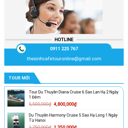
HOTLINE
0911 225 767
thesinhcafetouronline@gmail.com
TOUR MỚI
Tour Du Thuyền Diana Cruise 6 Sao Lan Hạ 2 Ngày
1 Đêm
Giá
Giá
5,500,000
₫
4,800,000
₫
gốc
hiện
Du Thuyền Harmony Cruise 5 Sao Hạ Long 1 Ngày
là:
tại
Từ Hanoi
5,500,000₫.
là:
Giá
Giá
1,750,000
₫
1,350,000
₫
4,800,000₫.