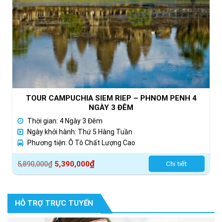
TOUR CAMPUCHIA SIEM RIEP – PHNOM PENH 4
NGÀY 3 ĐÊM
Thời gian: 4 Ngày 3 Đêm
Ngày khởi hành: Thứ 5 Hàng Tuần
Phương tiện: Ô Tô Chất Lượng Cao
Giá
Giá
₫
5,890,000
₫
5,390,000
Chi tiết
gốc
hiện
là:
tại
5,890,000₫.
là:
HỖ TRỢ TRỰC TUYẾN
5,390,000₫.