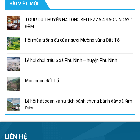
BÀI VIẾT MỚI
950,000₫.
là:
800,000₫.
TOUR DU THUYỀN HẠ LONG BELLEZZA 4 SAO 2 NGÀY 1
ĐÊM
Hội múa trống đu của người Mường vùng Đất Tổ
Lễ hội chọi trâu ở xã Phù Ninh – huyện Phù Ninh
Món ngon đất Tổ
Lễ hội hát xoan và sự tích bánh chưng bánh dày xã Kim
Đức
LIÊN HỆ