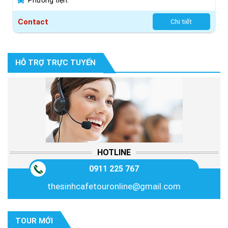
Phương tiện:
Contact
Chi tiết
HỖ TRỢ TRỰC TUYẾN
HOTLINE
0911 225 767
thesinhcafetouronline@gmail.com
TOUR MỚI