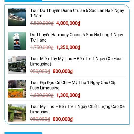
Tour Du Thuyền Diana Cruise 6 Sao Lan Hạ 2 Ngày
1 Đêm
Giá
Giá
5,500,000
₫
4,800,000
₫
gốc
hiện
Du Thuyền Harmony Cruise 5 Sao Hạ Long 1 Ngày
là:
tại
Từ Hanoi
5,500,000₫.
là:
Giá
Giá
1,750,000
₫
1,350,000
₫
4,800,000₫.
gốc
hiện
Tour Miền Tây Mỹ Tho – Bến Tre 1 Ngày (Xe Fuso
là:
tại
Limousine)
1,750,000₫.
là:
Giá
Giá
950,000
₫
800,000
₫
1,350,000₫.
gốc
hiện
Tour Địa Đạo Củ Chi – Mỹ Tho 1 Ngày Cao Cấp
là:
tại
Fuso Limousine
950,000₫.
là:
Giá
Giá
1,600,000
₫
1,300,000
₫
800,000₫.
gốc
hiện
Tour Mỹ Tho – Bến Tre 1 Ngày Chất Lượng Cao Xe
là:
tại
Limousine
1,600,000₫.
là:
Giá
Giá
950,000
₫
800,000
₫
1,300,000₫.
gốc
hiện
là:
tại