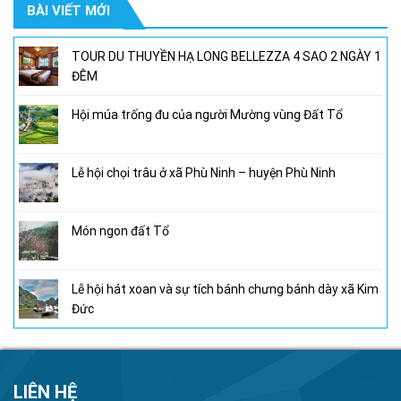
BÀI VIẾT MỚI
950,000₫.
là:
800,000₫.
TOUR DU THUYỀN HẠ LONG BELLEZZA 4 SAO 2 NGÀY 1
ĐÊM
Hội múa trống đu của người Mường vùng Đất Tổ
Lễ hội chọi trâu ở xã Phù Ninh – huyện Phù Ninh
Món ngon đất Tổ
Lễ hội hát xoan và sự tích bánh chưng bánh dày xã Kim
Đức
LIÊN HỆ