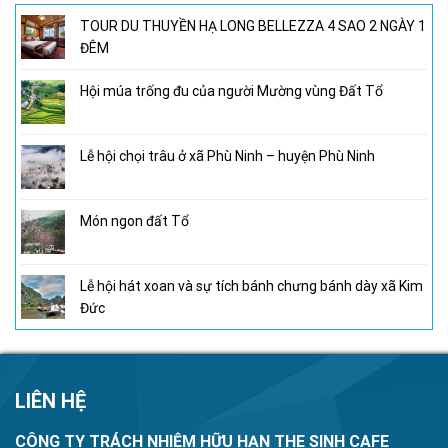
TOUR DU THUYỀN HẠ LONG BELLEZZA 4 SAO 2 NGÀY 1
ĐÊM
Hội múa trống đu của người Mường vùng Đất Tổ
Lễ hội chọi trâu ở xã Phù Ninh – huyện Phù Ninh
Món ngon đất Tổ
Lễ hội hát xoan và sự tích bánh chưng bánh dày xã Kim
Đức
LIÊN HỆ
CÔNG TY TRÁCH NHIỆM HỮU HẠN THE SINH CAFE