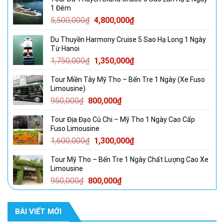
1 Đêm
Giá
Giá
5,500,000
₫
4,800,000
₫
gốc
hiện
Du Thuyền Harmony Cruise 5 Sao Hạ Long 1 Ngày
là:
tại
Từ Hanoi
5,500,000₫.
là:
Giá
Giá
1,750,000
₫
1,350,000
₫
4,800,000₫.
gốc
hiện
Tour Miền Tây Mỹ Tho – Bến Tre 1 Ngày (Xe Fuso
là:
tại
Limousine)
1,750,000₫.
là:
Giá
Giá
950,000
₫
800,000
₫
1,350,000₫.
gốc
hiện
Tour Địa Đạo Củ Chi – Mỹ Tho 1 Ngày Cao Cấp
là:
tại
Fuso Limousine
950,000₫.
là:
Giá
Giá
1,600,000
₫
1,300,000
₫
800,000₫.
gốc
hiện
Tour Mỹ Tho – Bến Tre 1 Ngày Chất Lượng Cao Xe
là:
tại
Limousine
1,600,000₫.
là:
Giá
Giá
950,000
₫
800,000
₫
1,300,000₫.
gốc
hiện
là:
tại
BÀI VIẾT MỚI
950,000₫.
là:
800,000₫.