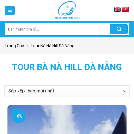
Skip
to
content
Tìm
kiếm:
Trang Chủ
»
Tour Bà Nà Hill Đà Nẵng
TOUR BÀ NÀ HILL ĐÀ NẴNG
-6%