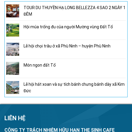
TOUR DU THUYỀN HẠ LONG BELLEZZA 4 SAO 2 NGÀY 1
ĐÊM
Hội múa trống đu của người Mường vùng Đất Tổ
Lễ hội chọi trâu ở xã Phù Ninh – huyện Phù Ninh
Món ngon đất Tổ
Lễ hội hát xoan và sự tích bánh chưng bánh dày xã Kim
Đức
LIÊN HỆ
CÔNG TY TRÁCH NHIỆM HỮU HẠN THE SINH CAFE