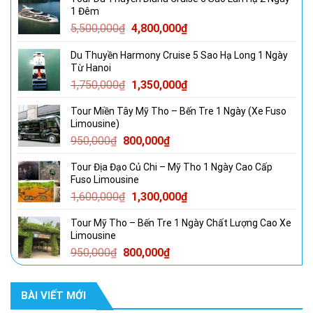
1 Đêm
Giá
Giá
5,500,000
₫
4,800,000
₫
gốc
hiện
Du Thuyền Harmony Cruise 5 Sao Hạ Long 1 Ngày
là:
tại
Từ Hanoi
5,500,000₫.
là:
Giá
Giá
1,750,000
₫
1,350,000
₫
4,800,000₫.
gốc
hiện
Tour Miền Tây Mỹ Tho – Bến Tre 1 Ngày (Xe Fuso
là:
tại
Limousine)
1,750,000₫.
là:
Giá
Giá
950,000
₫
800,000
₫
1,350,000₫.
gốc
hiện
Tour Địa Đạo Củ Chi – Mỹ Tho 1 Ngày Cao Cấp
là:
tại
Fuso Limousine
950,000₫.
là:
Giá
Giá
1,600,000
₫
1,300,000
₫
800,000₫.
gốc
hiện
Tour Mỹ Tho – Bến Tre 1 Ngày Chất Lượng Cao Xe
là:
tại
Limousine
1,600,000₫.
là:
Giá
Giá
950,000
₫
800,000
₫
1,300,000₫.
gốc
hiện
là:
tại
BÀI VIẾT MỚI
950,000₫.
là:
800,000₫.