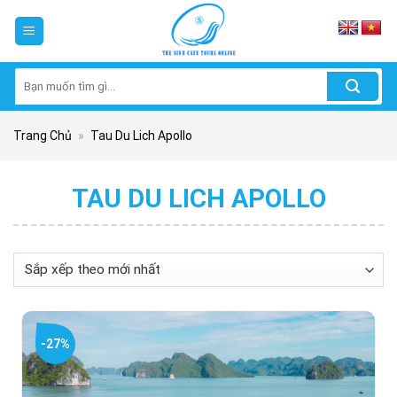
Skip
to
content
Tìm
kiếm:
Trang Chủ
»
Tau Du Lich Apollo
TAU DU LICH APOLLO
-27%