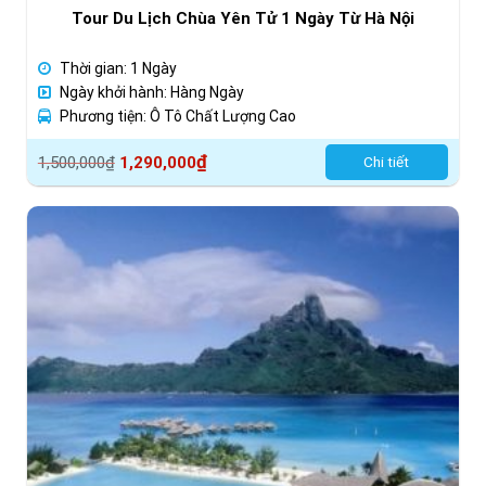
Tour Du Lịch Chùa Yên Tử 1 Ngày Từ Hà Nội
Thời gian: 1 Ngày
Ngày khởi hành: Hàng Ngày
Phương tiện: Ô Tô Chất Lượng Cao
Giá
Giá
₫
1,500,000
₫
1,290,000
Chi tiết
gốc
hiện
là:
tại
1,500,000₫.
là:
1,290,000₫.