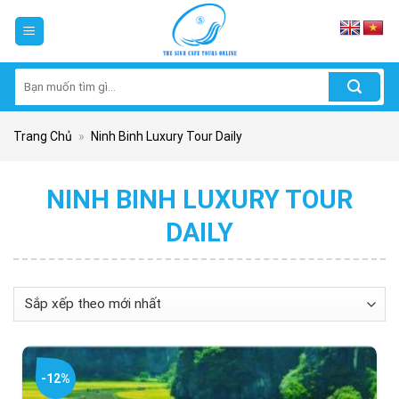
Skip
to
content
Tìm
kiếm:
Trang Chủ
»
Ninh Binh Luxury Tour Daily
NINH BINH LUXURY TOUR
DAILY
-12%