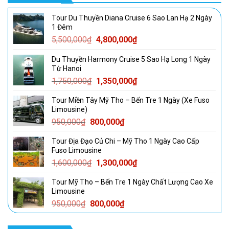
Tour Du Thuyền Diana Cruise 6 Sao Lan Hạ 2 Ngày
1 Đêm
Giá
Giá
5,500,000
₫
4,800,000
₫
gốc
hiện
Du Thuyền Harmony Cruise 5 Sao Hạ Long 1 Ngày
là:
tại
Từ Hanoi
5,500,000₫.
là:
Giá
Giá
1,750,000
₫
1,350,000
₫
4,800,000₫.
gốc
hiện
Tour Miền Tây Mỹ Tho – Bến Tre 1 Ngày (Xe Fuso
là:
tại
Limousine)
1,750,000₫.
là:
Giá
Giá
950,000
₫
800,000
₫
1,350,000₫.
gốc
hiện
Tour Địa Đạo Củ Chi – Mỹ Tho 1 Ngày Cao Cấp
là:
tại
Fuso Limousine
950,000₫.
là:
Giá
Giá
1,600,000
₫
1,300,000
₫
800,000₫.
gốc
hiện
Tour Mỹ Tho – Bến Tre 1 Ngày Chất Lượng Cao Xe
là:
tại
Limousine
1,600,000₫.
là:
Giá
Giá
950,000
₫
800,000
₫
1,300,000₫.
gốc
hiện
là:
tại