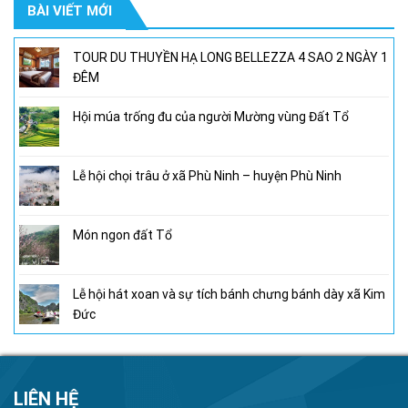
BÀI VIẾT MỚI
950,000₫.
là:
800,000₫.
TOUR DU THUYỀN HẠ LONG BELLEZZA 4 SAO 2 NGÀY 1
ĐÊM
Hội múa trống đu của người Mường vùng Đất Tổ
Lễ hội chọi trâu ở xã Phù Ninh – huyện Phù Ninh
Món ngon đất Tổ
Lễ hội hát xoan và sự tích bánh chưng bánh dày xã Kim
Đức
LIÊN HỆ