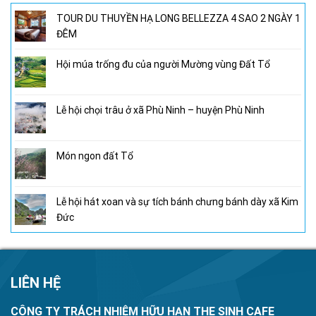
TOUR DU THUYỀN HẠ LONG BELLEZZA 4 SAO 2 NGÀY 1
ĐÊM
Hội múa trống đu của người Mường vùng Đất Tổ
Lễ hội chọi trâu ở xã Phù Ninh – huyện Phù Ninh
Món ngon đất Tổ
Lễ hội hát xoan và sự tích bánh chưng bánh dày xã Kim
Đức
LIÊN HỆ
CÔNG TY TRÁCH NHIỆM HỮU HẠN THE SINH CAFE