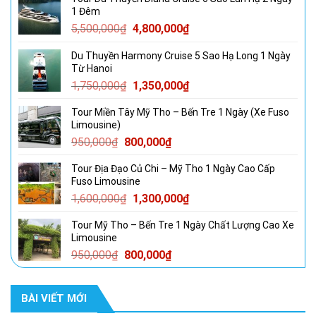
1 Đêm
Giá
Giá
5,500,000
₫
4,800,000
₫
gốc
hiện
Du Thuyền Harmony Cruise 5 Sao Hạ Long 1 Ngày
là:
tại
Từ Hanoi
5,500,000₫.
là:
Giá
Giá
1,750,000
₫
1,350,000
₫
4,800,000₫.
gốc
hiện
Tour Miền Tây Mỹ Tho – Bến Tre 1 Ngày (Xe Fuso
là:
tại
Limousine)
1,750,000₫.
là:
Giá
Giá
950,000
₫
800,000
₫
1,350,000₫.
gốc
hiện
Tour Địa Đạo Củ Chi – Mỹ Tho 1 Ngày Cao Cấp
là:
tại
Fuso Limousine
950,000₫.
là:
Giá
Giá
1,600,000
₫
1,300,000
₫
800,000₫.
gốc
hiện
Tour Mỹ Tho – Bến Tre 1 Ngày Chất Lượng Cao Xe
là:
tại
Limousine
1,600,000₫.
là:
Giá
Giá
950,000
₫
800,000
₫
1,300,000₫.
gốc
hiện
là:
tại
BÀI VIẾT MỚI
950,000₫.
là:
800,000₫.