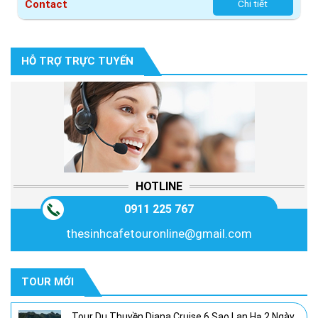
Contact
Chi tiết
HỖ TRỢ TRỰC TUYẾN
HOTLINE
0911 225 767
thesinhcafetouronline@gmail.com
TOUR MỚI
Tour Du Thuyền Diana Cruise 6 Sao Lan Hạ 2 Ngày