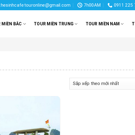
thesinhcafetouronline@gmail.com
7h00AM
0911 225 
 MIỀN BẮC
TOUR MIỀN TRUNG
TOUR MIỀN NAM
T