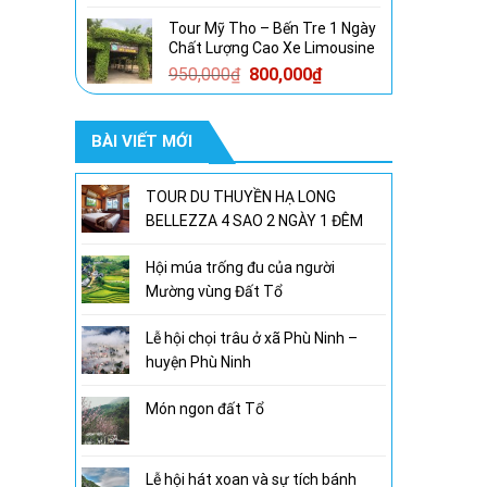
gốc
hiện
Tour Mỹ Tho – Bến Tre 1 Ngày
là:
tại
Chất Lượng Cao Xe Limousine
1,600,000₫.
là:
Giá
Giá
950,000
₫
800,000
₫
1,300,000₫.
gốc
hiện
là:
tại
BÀI VIẾT MỚI
950,000₫.
là:
800,000₫.
TOUR DU THUYỀN HẠ LONG
BELLEZZA 4 SAO 2 NGÀY 1 ĐÊM
Hội múa trống đu của người
Mường vùng Đất Tổ
Lễ hội chọi trâu ở xã Phù Ninh –
huyện Phù Ninh
Món ngon đất Tổ
Lễ hội hát xoan và sự tích bánh