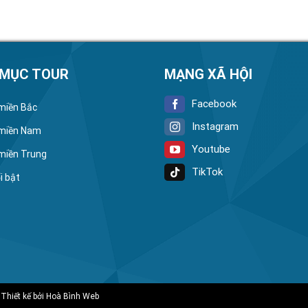
 MỤC TOUR
MẠNG XÃ HỘI
Facebook
 miền Bắc
Instagram
 miền Nam
Youtube
 miền Trung
TikTok
i bật
 Thiết kế bởi
Hoà Bình Web