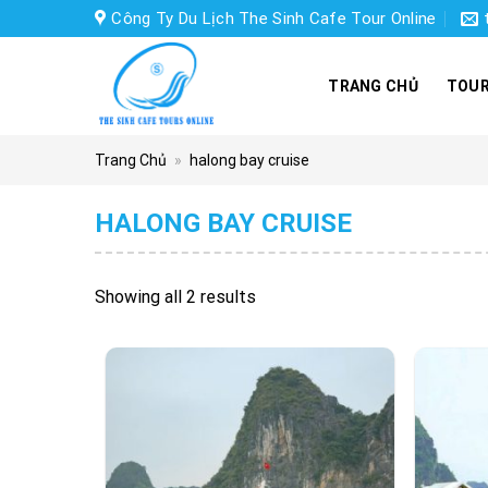
Skip
Công Ty Du Lịch The Sinh Cafe Tour Online
to
content
TRANG CHỦ
TOUR
Trang Chủ
»
halong bay cruise
HALONG BAY CRUISE
Showing all 2 results