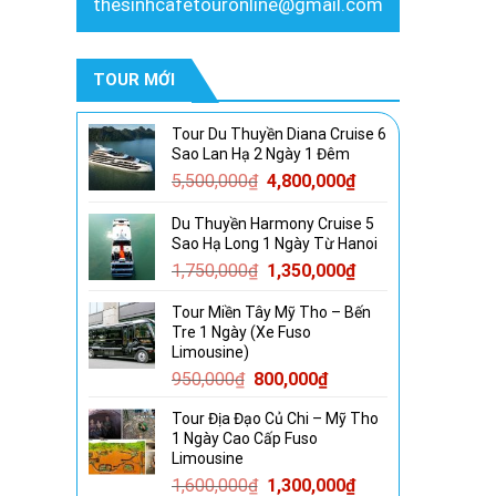
thesinhcafetouronline@gmail.com
TOUR MỚI
Tour Du Thuyền Diana Cruise 6
Sao Lan Hạ 2 Ngày 1 Đêm
Giá
Giá
5,500,000
₫
4,800,000
₫
gốc
hiện
Du Thuyền Harmony Cruise 5
là:
tại
Sao Hạ Long 1 Ngày Từ Hanoi
5,500,000₫.
là:
Giá
Giá
1,750,000
₫
1,350,000
₫
4,800,000₫.
gốc
hiện
Tour Miền Tây Mỹ Tho – Bến
là:
tại
Tre 1 Ngày (Xe Fuso
1,750,000₫.
là:
Limousine)
1,350,000₫.
Giá
Giá
950,000
₫
800,000
₫
gốc
hiện
Tour Địa Đạo Củ Chi – Mỹ Tho
là:
tại
1 Ngày Cao Cấp Fuso
950,000₫.
là:
Limousine
800,000₫.
Giá
Giá
1,600,000
₫
1,300,000
₫