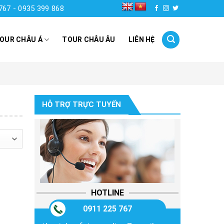
767 - 0935 399 868
OUR CHÂU Á
TOUR CHÂU ÂU
LIÊN HỆ
HỖ TRỢ TRỰC TUYẾN
HOTLINE
0911 225 767