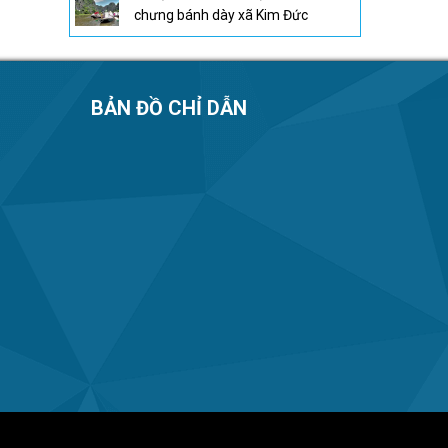
chưng bánh dày xã Kim Đức
BẢN ĐỒ CHỈ DẪN