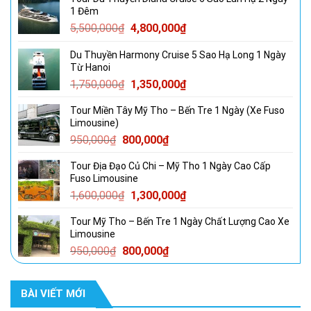
1 Đêm
Giá
Giá
5,500,000
₫
4,800,000
₫
gốc
hiện
Du Thuyền Harmony Cruise 5 Sao Hạ Long 1 Ngày
là:
tại
Từ Hanoi
5,500,000₫.
là:
Giá
Giá
1,750,000
₫
1,350,000
₫
4,800,000₫.
gốc
hiện
Tour Miền Tây Mỹ Tho – Bến Tre 1 Ngày (Xe Fuso
là:
tại
Limousine)
1,750,000₫.
là:
Giá
Giá
950,000
₫
800,000
₫
1,350,000₫.
gốc
hiện
Tour Địa Đạo Củ Chi – Mỹ Tho 1 Ngày Cao Cấp
là:
tại
Fuso Limousine
950,000₫.
là:
Giá
Giá
1,600,000
₫
1,300,000
₫
800,000₫.
gốc
hiện
Tour Mỹ Tho – Bến Tre 1 Ngày Chất Lượng Cao Xe
là:
tại
Limousine
1,600,000₫.
là:
Giá
Giá
950,000
₫
800,000
₫
1,300,000₫.
gốc
hiện
là:
tại
BÀI VIẾT MỚI
950,000₫.
là:
800,000₫.