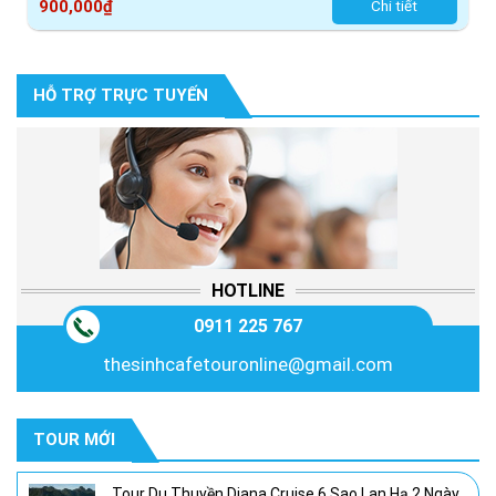
900,000
₫
Chi tiết
HỖ TRỢ TRỰC TUYẾN
HOTLINE
0911 225 767
thesinhcafetouronline@gmail.com
TOUR MỚI
Tour Du Thuyền Diana Cruise 6 Sao Lan Hạ 2 Ngày