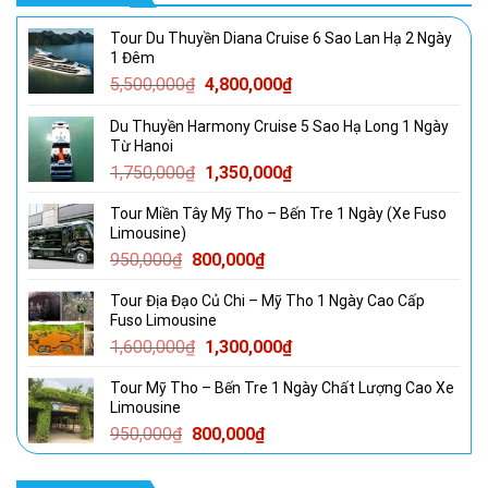
Tour Du Thuyền Diana Cruise 6 Sao Lan Hạ 2 Ngày
1 Đêm
Giá
Giá
5,500,000
₫
4,800,000
₫
gốc
hiện
Du Thuyền Harmony Cruise 5 Sao Hạ Long 1 Ngày
là:
tại
Từ Hanoi
5,500,000₫.
là:
Giá
Giá
1,750,000
₫
1,350,000
₫
4,800,000₫.
gốc
hiện
Tour Miền Tây Mỹ Tho – Bến Tre 1 Ngày (Xe Fuso
là:
tại
Limousine)
1,750,000₫.
là:
Giá
Giá
950,000
₫
800,000
₫
1,350,000₫.
gốc
hiện
Tour Địa Đạo Củ Chi – Mỹ Tho 1 Ngày Cao Cấp
là:
tại
Fuso Limousine
950,000₫.
là:
Giá
Giá
1,600,000
₫
1,300,000
₫
800,000₫.
gốc
hiện
Tour Mỹ Tho – Bến Tre 1 Ngày Chất Lượng Cao Xe
là:
tại
Limousine
1,600,000₫.
là:
Giá
Giá
950,000
₫
800,000
₫
1,300,000₫.
gốc
hiện
là:
tại