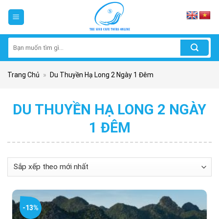
Skip
to
content
Tìm
kiếm:
Trang Chủ
»
Du Thuyền Hạ Long 2 Ngày 1 Đêm
DU THUYỀN HẠ LONG 2 NGÀY
1 ĐÊM
-13%