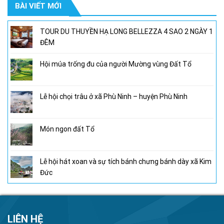
BÀI VIẾT MỚI
950,000₫.
là:
800,000₫.
TOUR DU THUYỀN HẠ LONG BELLEZZA 4 SAO 2 NGÀY 1
ĐÊM
Hội múa trống đu của người Mường vùng Đất Tổ
Lễ hội chọi trâu ở xã Phù Ninh – huyện Phù Ninh
Món ngon đất Tổ
Lễ hội hát xoan và sự tích bánh chưng bánh dày xã Kim
Đức
LIÊN HỆ