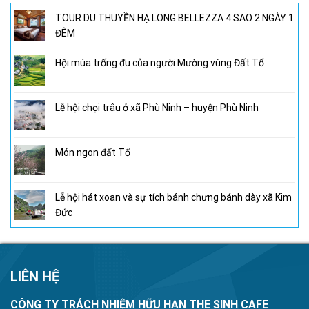
TOUR DU THUYỀN HẠ LONG BELLEZZA 4 SAO 2 NGÀY 1
ĐÊM
Hội múa trống đu của người Mường vùng Đất Tổ
Lễ hội chọi trâu ở xã Phù Ninh – huyện Phù Ninh
Món ngon đất Tổ
Lễ hội hát xoan và sự tích bánh chưng bánh dày xã Kim
Đức
LIÊN HỆ
CÔNG TY TRÁCH NHIỆM HỮU HẠN THE SINH CAFE