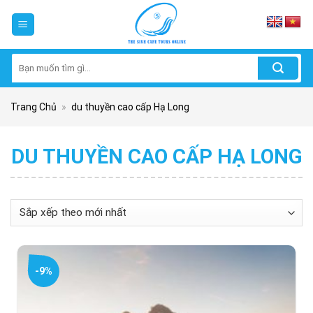
Skip
to
content
Tìm
kiếm:
Trang Chủ
»
du thuyền cao cấp Hạ Long
DU THUYỀN CAO CẤP HẠ LONG
-9%