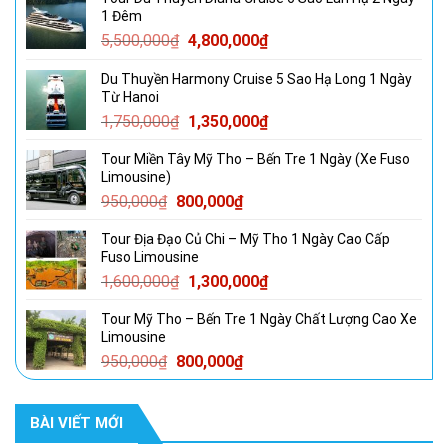
1 Đêm
Giá
Giá
5,500,000
₫
4,800,000
₫
gốc
hiện
Du Thuyền Harmony Cruise 5 Sao Hạ Long 1 Ngày
là:
tại
Từ Hanoi
5,500,000₫.
là:
Giá
Giá
1,750,000
₫
1,350,000
₫
4,800,000₫.
gốc
hiện
Tour Miền Tây Mỹ Tho – Bến Tre 1 Ngày (Xe Fuso
là:
tại
Limousine)
1,750,000₫.
là:
Giá
Giá
950,000
₫
800,000
₫
1,350,000₫.
gốc
hiện
Tour Địa Đạo Củ Chi – Mỹ Tho 1 Ngày Cao Cấp
là:
tại
Fuso Limousine
950,000₫.
là:
Giá
Giá
1,600,000
₫
1,300,000
₫
800,000₫.
gốc
hiện
Tour Mỹ Tho – Bến Tre 1 Ngày Chất Lượng Cao Xe
là:
tại
Limousine
1,600,000₫.
là:
Giá
Giá
950,000
₫
800,000
₫
1,300,000₫.
gốc
hiện
là:
tại
BÀI VIẾT MỚI
950,000₫.
là:
800,000₫.