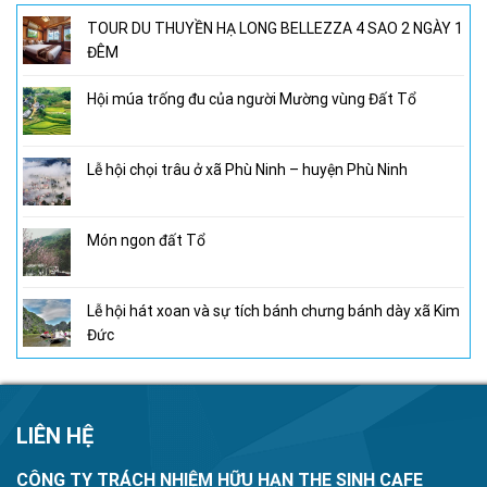
TOUR DU THUYỀN HẠ LONG BELLEZZA 4 SAO 2 NGÀY 1
ĐÊM
Hội múa trống đu của người Mường vùng Đất Tổ
Lễ hội chọi trâu ở xã Phù Ninh – huyện Phù Ninh
Món ngon đất Tổ
Lễ hội hát xoan và sự tích bánh chưng bánh dày xã Kim
Đức
LIÊN HỆ
CÔNG TY TRÁCH NHIỆM HỮU HẠN THE SINH CAFE