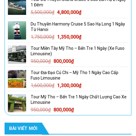
1 Đêm
Giá
Giá
5,500,000
₫
4,800,000
₫
gốc
hiện
Du Thuyền Harmony Cruise 5 Sao Hạ Long 1 Ngày
là:
tại
Từ Hanoi
5,500,000₫.
là:
Giá
Giá
1,750,000
₫
1,350,000
₫
4,800,000₫.
gốc
hiện
Tour Miền Tây Mỹ Tho – Bến Tre 1 Ngày (Xe Fuso
là:
tại
Limousine)
1,750,000₫.
là:
Giá
Giá
950,000
₫
800,000
₫
1,350,000₫.
gốc
hiện
Tour Địa Đạo Củ Chi – Mỹ Tho 1 Ngày Cao Cấp
là:
tại
Fuso Limousine
950,000₫.
là:
Giá
Giá
1,600,000
₫
1,300,000
₫
800,000₫.
gốc
hiện
Tour Mỹ Tho – Bến Tre 1 Ngày Chất Lượng Cao Xe
là:
tại
Limousine
1,600,000₫.
là:
Giá
Giá
950,000
₫
800,000
₫
1,300,000₫.
gốc
hiện
là:
tại
BÀI VIẾT MỚI
950,000₫.
là:
800,000₫.