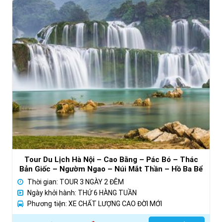
Tour Du Lịch Hà Nội – Cao Bằng – Pác Bó – Thác
Bản Giốc – Ngườm Ngao – Núi Mắt Thần – Hồ Ba Bể
3 Ngày 2 Đêm
Thời gian: TOUR 3 NGÀY 2 ĐÊM
Ngày khởi hành: THỨ 6 HÀNG TUẦN
Phương tiện: XE CHẤT LƯỢNG CAO ĐỜI MỚI