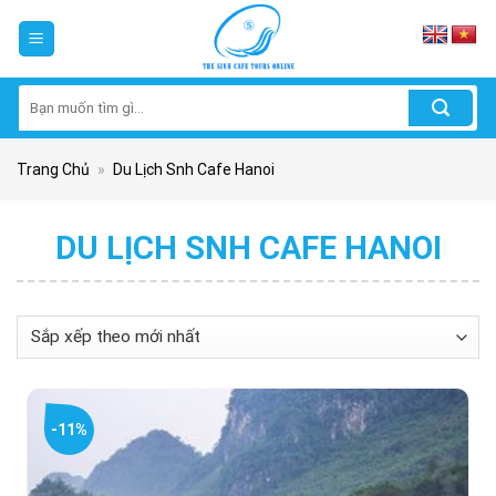
Skip
to
content
Tìm
kiếm:
Trang Chủ
»
Du Lịch Snh Cafe Hanoi
DU LỊCH SNH CAFE HANOI
-11%