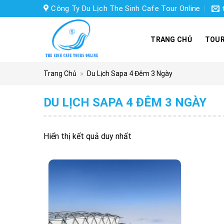
Skip
Công Ty Du Lịch The Sinh Cafe Tour Online
to
content
TRANG CHỦ
TOUR
Trang Chủ
»
Du Lịch Sapa 4 Đêm 3 Ngày
DU LỊCH SAPA 4 ĐÊM 3 NGÀY
Hiển thị kết quả duy nhất