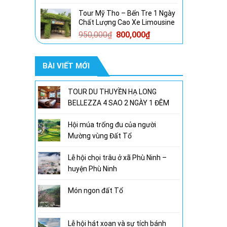
gốc
hiện
Tour Mỹ Tho – Bến Tre 1 Ngày
là:
tại
Chất Lượng Cao Xe Limousine
1,600,000₫.
là:
Giá
Giá
950,000
₫
800,000
₫
1,300,000₫.
gốc
hiện
là:
tại
BÀI VIẾT MỚI
950,000₫.
là:
800,000₫.
TOUR DU THUYỀN HẠ LONG
BELLEZZA 4 SAO 2 NGÀY 1 ĐÊM
Hội múa trống đu của người
Mường vùng Đất Tổ
Lễ hội chọi trâu ở xã Phù Ninh –
huyện Phù Ninh
Món ngon đất Tổ
Lễ hội hát xoan và sự tích bánh