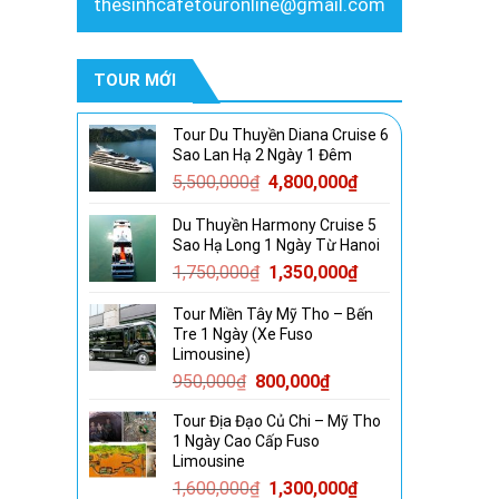
thesinhcafetouronline@gmail.com
TOUR MỚI
Tour Du Thuyền Diana Cruise 6
Sao Lan Hạ 2 Ngày 1 Đêm
Giá
Giá
5,500,000
₫
4,800,000
₫
gốc
hiện
Du Thuyền Harmony Cruise 5
là:
tại
Sao Hạ Long 1 Ngày Từ Hanoi
5,500,000₫.
là:
Giá
Giá
1,750,000
₫
1,350,000
₫
4,800,000₫.
gốc
hiện
Tour Miền Tây Mỹ Tho – Bến
là:
tại
Tre 1 Ngày (Xe Fuso
1,750,000₫.
là:
Limousine)
1,350,000₫.
Giá
Giá
950,000
₫
800,000
₫
gốc
hiện
Tour Địa Đạo Củ Chi – Mỹ Tho
là:
tại
1 Ngày Cao Cấp Fuso
950,000₫.
là:
Limousine
800,000₫.
Giá
Giá
1,600,000
₫
1,300,000
₫