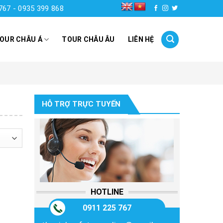
767 - 0935 399 868
OUR CHÂU Á
TOUR CHÂU ÂU
LIÊN HỆ
HỖ TRỢ TRỰC TUYẾN
HOTLINE
0911 225 767