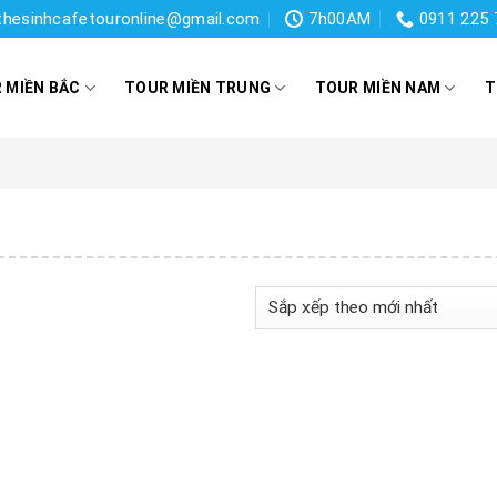
thesinhcafetouronline@gmail.com
7h00AM
0911 225 
 MIỀN BẮC
TOUR MIỀN TRUNG
TOUR MIỀN NAM
T