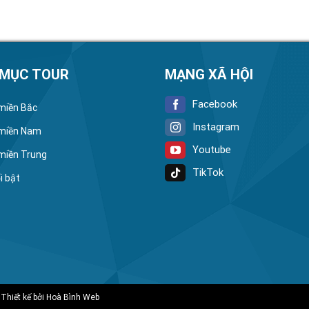
 MỤC TOUR
MẠNG XÃ HỘI
Facebook
 miền Bắc
Instagram
 miền Nam
Youtube
 miền Trung
TikTok
i bật
 Thiết kế bởi
Hoà Bình Web