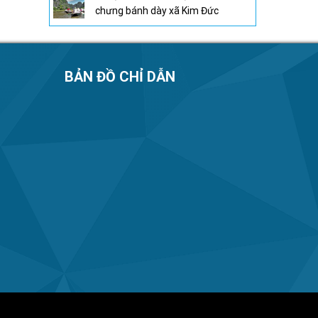
chưng bánh dày xã Kim Đức
BẢN ĐỒ CHỈ DẪN