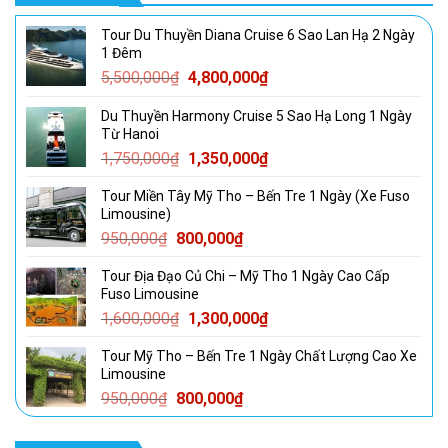
Tour Du Thuyền Diana Cruise 6 Sao Lan Hạ 2 Ngày
1 Đêm
Giá
Giá
5,500,000
₫
4,800,000
₫
gốc
hiện
Du Thuyền Harmony Cruise 5 Sao Hạ Long 1 Ngày
là:
tại
Từ Hanoi
5,500,000₫.
là:
Giá
Giá
1,750,000
₫
1,350,000
₫
4,800,000₫.
gốc
hiện
Tour Miền Tây Mỹ Tho – Bến Tre 1 Ngày (Xe Fuso
là:
tại
Limousine)
1,750,000₫.
là:
Giá
Giá
950,000
₫
800,000
₫
1,350,000₫.
gốc
hiện
Tour Địa Đạo Củ Chi – Mỹ Tho 1 Ngày Cao Cấp
là:
tại
Fuso Limousine
950,000₫.
là:
Giá
Giá
1,600,000
₫
1,300,000
₫
800,000₫.
gốc
hiện
Tour Mỹ Tho – Bến Tre 1 Ngày Chất Lượng Cao Xe
là:
tại
Limousine
1,600,000₫.
là:
Giá
Giá
950,000
₫
800,000
₫
1,300,000₫.
gốc
hiện
là:
tại