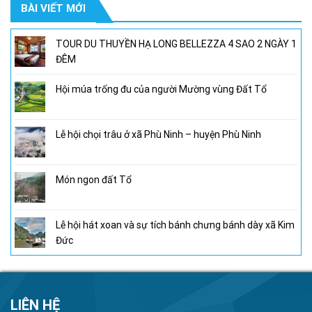
BÀI VIẾT MỚI
950,000₫.
là:
800,000₫.
TOUR DU THUYỀN HẠ LONG BELLEZZA 4 SAO 2 NGÀY 1
ĐÊM
Hội múa trống đu của người Mường vùng Đất Tổ
Lễ hội chọi trâu ở xã Phù Ninh – huyện Phù Ninh
Món ngon đất Tổ
Lễ hội hát xoan và sự tích bánh chưng bánh dày xã Kim
Đức
LIÊN HỆ