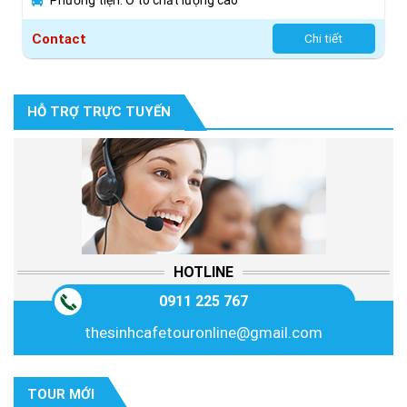
Phương tiện: Ô tô chất lượng cao
Contact
Chi tiết
HỖ TRỢ TRỰC TUYẾN
HOTLINE
0911 225 767
thesinhcafetouronline@gmail.com
TOUR MỚI