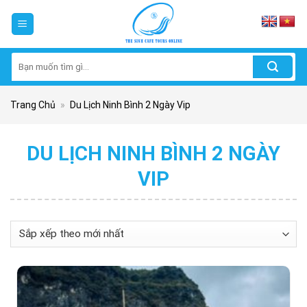
Skip
to
content
Tìm
kiếm:
Trang Chủ
»
Du Lịch Ninh Bình 2 Ngày Vip
DU LỊCH NINH BÌNH 2 NGÀY
VIP