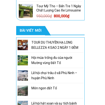
gốc
hiện
Tour Mỹ Tho – Bến Tre 1 Ngày
là:
tại
Chất Lượng Cao Xe Limousine
1,600,000₫.
là:
Giá
Giá
950,000
₫
800,000
₫
1,300,000₫.
gốc
hiện
là:
tại
BÀI VIẾT MỚI
950,000₫.
là:
800,000₫.
TOUR DU THUYỀN HẠ LONG
BELLEZZA 4 SAO 2 NGÀY 1 ĐÊM
Hội múa trống đu của người
Mường vùng Đất Tổ
Lễ hội chọi trâu ở xã Phù Ninh –
huyện Phù Ninh
Món ngon đất Tổ
Lễ hội hát xoan và sự tích bánh