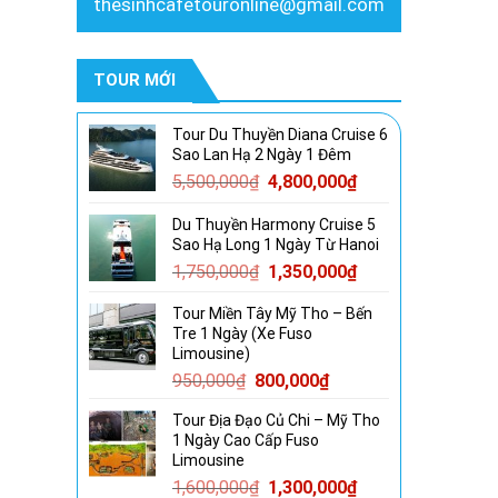
thesinhcafetouronline@gmail.com
TOUR MỚI
Tour Du Thuyền Diana Cruise 6
Sao Lan Hạ 2 Ngày 1 Đêm
Giá
Giá
5,500,000
₫
4,800,000
₫
gốc
hiện
Du Thuyền Harmony Cruise 5
là:
tại
Sao Hạ Long 1 Ngày Từ Hanoi
5,500,000₫.
là:
Giá
Giá
1,750,000
₫
1,350,000
₫
4,800,000₫.
gốc
hiện
Tour Miền Tây Mỹ Tho – Bến
là:
tại
Tre 1 Ngày (Xe Fuso
1,750,000₫.
là:
Limousine)
1,350,000₫.
Giá
Giá
950,000
₫
800,000
₫
gốc
hiện
Tour Địa Đạo Củ Chi – Mỹ Tho
là:
tại
1 Ngày Cao Cấp Fuso
950,000₫.
là:
Limousine
800,000₫.
Giá
Giá
1,600,000
₫
1,300,000
₫