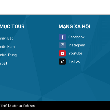
 MỤC TOUR
MẠNG XÃ HỘI
Facebook
 miền Bắc
Instagram
 miền Nam
Youtube
 miền Trung
TikTok
i bật
 Thiết kế bởi
Hoà Bình Web