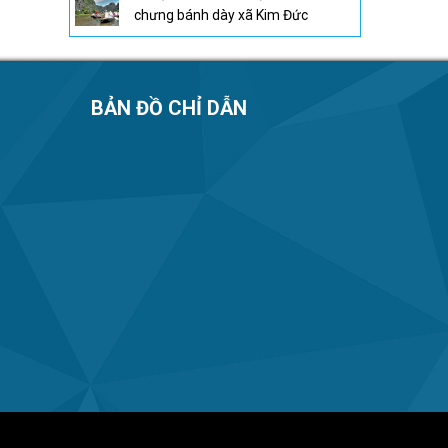
chưng bánh dày xã Kim Đức
BẢN ĐỒ CHỈ DẪN