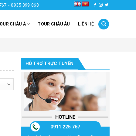
767 - 0935 399 868
OUR CHÂU Á
TOUR CHÂU ÂU
LIÊN HỆ
HỖ TRỢ TRỰC TUYẾN
HOTLINE
0911 225 767