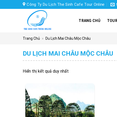
Skip
Công Ty Du Lịch The Sinh Cafe Tour Online
to
content
TRANG CHỦ
TOUR
Trang Chủ
»
Du Lịch Mai Châu Mộc Châu
DU LỊCH MAI CHÂU MỘC CHÂU
Hiển thị kết quả duy nhất