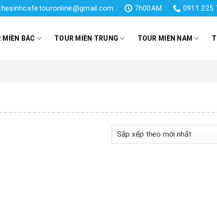
thesinhcafetouronline@gmail.com
7h00AM
0911 225 
 MIỀN BẮC
TOUR MIỀN TRUNG
TOUR MIỀN NAM
T