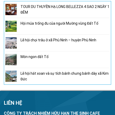
TOUR DU THUYỀN HẠ LONG BELLEZZA 4 SAO 2 NGÀY 1
ĐÊM
Hội múa trống đu của người Mường vùng Đất Tổ
Lễ hội chọi trâu ở xã Phù Ninh – huyện Phù Ninh
Món ngon đất Tổ
Lễ hội hát xoan và sự tích bánh chưng bánh dày xã Kim
Đức
LIÊN HỆ
CÔNG TY TRÁCH NHIỆM HỮU HẠN THE SINH CAFE