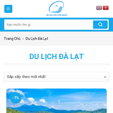
Skip
to
content
Tìm
kiếm:
Trang Chủ
»
Du Lịch Đà Lạt
DU LỊCH ĐÀ LẠT
-7%