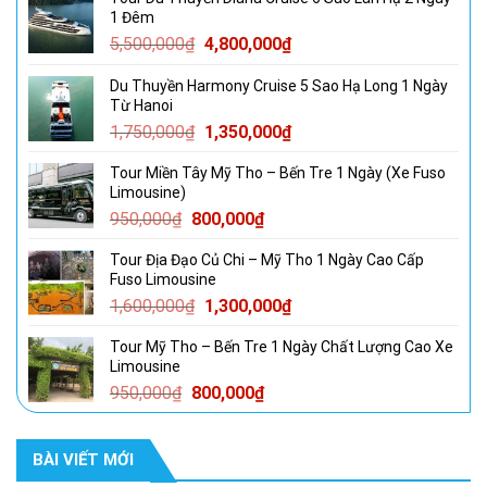
1 Đêm
Giá
Giá
5,500,000
₫
4,800,000
₫
gốc
hiện
Du Thuyền Harmony Cruise 5 Sao Hạ Long 1 Ngày
là:
tại
Từ Hanoi
5,500,000₫.
là:
Giá
Giá
1,750,000
₫
1,350,000
₫
4,800,000₫.
gốc
hiện
Tour Miền Tây Mỹ Tho – Bến Tre 1 Ngày (Xe Fuso
là:
tại
Limousine)
1,750,000₫.
là:
Giá
Giá
950,000
₫
800,000
₫
1,350,000₫.
gốc
hiện
Tour Địa Đạo Củ Chi – Mỹ Tho 1 Ngày Cao Cấp
là:
tại
Fuso Limousine
950,000₫.
là:
Giá
Giá
1,600,000
₫
1,300,000
₫
800,000₫.
gốc
hiện
Tour Mỹ Tho – Bến Tre 1 Ngày Chất Lượng Cao Xe
là:
tại
Limousine
1,600,000₫.
là:
Giá
Giá
950,000
₫
800,000
₫
1,300,000₫.
gốc
hiện
là:
tại
BÀI VIẾT MỚI
950,000₫.
là:
800,000₫.