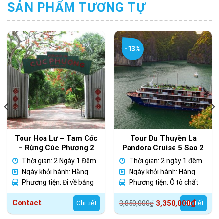
SẢN PHẨM TƯƠNG TỰ
-13%
Tour Hoa Lư – Tam Cốc
Tour Du Thuyền La
– Rừng Cúc Phương 2
Pandora Cruise 5 Sao 2
Ngày 1 Đêm
Ngày 1 Đêm
Thời gian: 2 Ngày 1 Đêm
Thời gian: 2 ngày 1 đêm
Ngày khởi hành: Hằng
Ngày khởi hành: Hàng
ngày
Phương tiện: Đi về bằng
ngày
Phương tiện: Ô tô chất
xe ô tô chất lượng cao
lượng cao
Giá
Giá
₫
Contact
Chi tiết
3,850,000
₫
3,350,000
Chi tiết
gốc
hiện