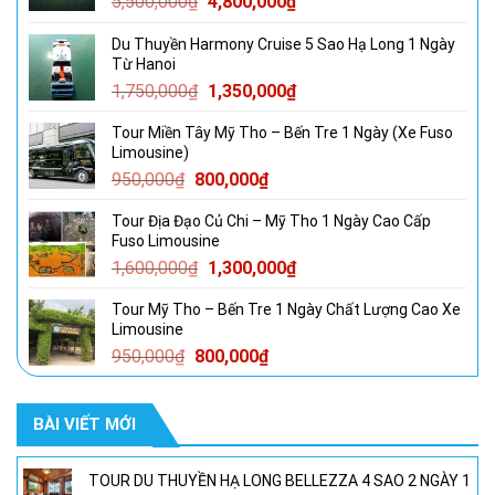
Giá
Giá
5,500,000
₫
4,800,000
₫
gốc
hiện
Du Thuyền Harmony Cruise 5 Sao Hạ Long 1 Ngày
là:
tại
Từ Hanoi
5,500,000₫.
là:
Giá
Giá
1,750,000
₫
1,350,000
₫
4,800,000₫.
gốc
hiện
Tour Miền Tây Mỹ Tho – Bến Tre 1 Ngày (Xe Fuso
là:
tại
Limousine)
1,750,000₫.
là:
Giá
Giá
950,000
₫
800,000
₫
1,350,000₫.
gốc
hiện
Tour Địa Đạo Củ Chi – Mỹ Tho 1 Ngày Cao Cấp
là:
tại
Fuso Limousine
950,000₫.
là:
Giá
Giá
1,600,000
₫
1,300,000
₫
800,000₫.
gốc
hiện
Tour Mỹ Tho – Bến Tre 1 Ngày Chất Lượng Cao Xe
là:
tại
Limousine
1,600,000₫.
là:
Giá
Giá
950,000
₫
800,000
₫
1,300,000₫.
gốc
hiện
là:
tại
BÀI VIẾT MỚI
950,000₫.
là:
800,000₫.
TOUR DU THUYỀN HẠ LONG BELLEZZA 4 SAO 2 NGÀY 1