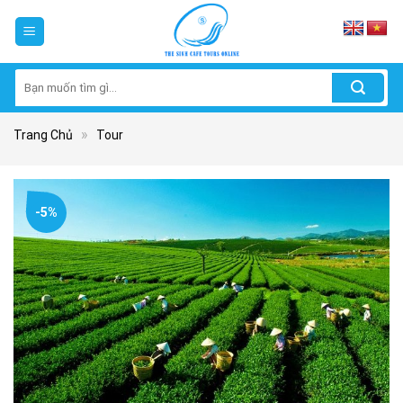
Skip
to
content
Tìm
kiếm:
»
Trang Chủ
Tour
-5%