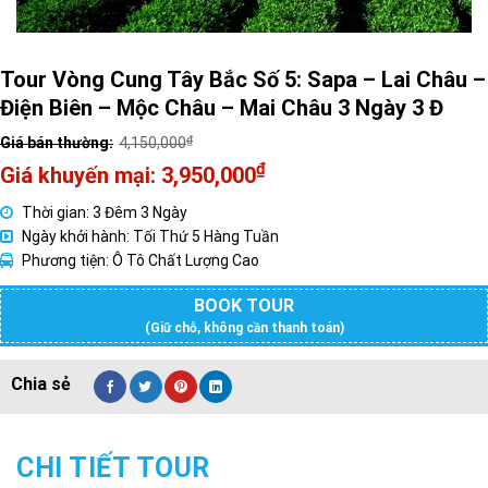
Tour Vòng Cung Tây Bắc Số 5: Sapa – Lai Châu –
Điện Biên – Mộc Châu – Mai Châu 3 Ngày 3 Đ
₫
4,150,000
Giá
₫
3,950,000
gốc
Giá
Thời gian: 3 Đêm 3 Ngày
là:
hiện
Ngày khởi hành: Tối Thứ 5 Hàng Tuần
4,150,000₫.
tại
Phương tiện: Ô Tô Chất Lượng Cao
là:
3,950,000₫.
BOOK TOUR
(Giữ chỗ, không cần thanh toán)
CHI TIẾT TOUR