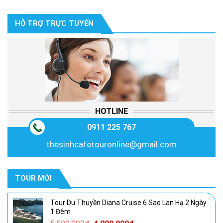
là:
tại
3,850,000₫.
là:
HỖ TRỢ TRỰC TUYẾN
3,350,000₫.
HOTLINE
0911 225 767
thesinhcafetouronline@gmail.com
TOUR MỚI
Tour Du Thuyền Diana Cruise 6 Sao Lan Hạ 2 Ngày
1 Đêm