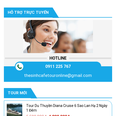
là:
tại
1,600,000₫.
là:
HỖ TRỢ TRỰC TUYẾN
1,300,000₫.
HOTLINE
0911 225 767
thesinhcafetouronline@gmail.com
TOUR MỚI
Tour Du Thuyền Diana Cruise 6 Sao Lan Hạ 2 Ngày
1 Đêm