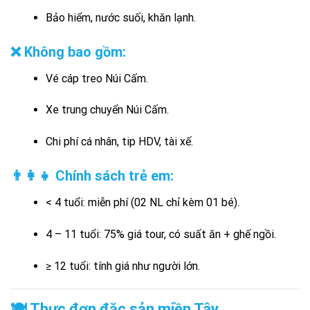
Bảo hiểm, nước suối, khăn lạnh.
❌ Không bao gồm:
Vé cáp treo Núi Cấm.
Xe trung chuyển Núi Cấm.
Chi phí cá nhân, tip HDV, tài xế.
👨‍👩‍👧 Chính sách trẻ em:
< 4 tuổi: miễn phí (02 NL chỉ kèm 01 bé).
4 – 11 tuổi: 75% giá tour, có suất ăn + ghế ngồi.
≥ 12 tuổi: tính giá như người lớn.
🍽️ Thực đơn đặc sản miền Tây