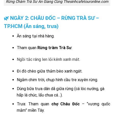
Rừng Chàm Trà Sư An Giang Cùng Thesinhcafetouronline.com
🌿
NGÀY 2: CHÂU ĐỐC – RỪNG TRÀ SƯ –
TP.HCM (Ăn sáng, trưa)
Ăn sáng tại nhà hàng.
Tham quan
Rừng tràm Trà Sư
:
Ngồi tắc ráng len lỏi kênh xanh mát.
Đi đò chèo giữa thảm bèo xanh ngát.
Ngắm chim trời, chụp hình cầu tre xuyên rừng.
Dùng bữa trưa dân dã giữa rừng (cá lóc nướng, gà
hấp lá chúc, lẩu chua cá…).
Trưa: Tham quan
chợ Châu Đốc
– “vương quốc
mắm” miền Tây.