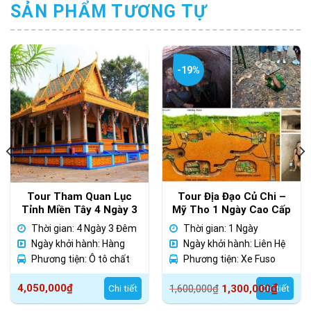
SẢN PHẨM TƯƠNG TỰ
-19%
Tour Tham Quan Lục
Tour Địa Đạo Củ Chi –
Tỉnh Miền Tây 4 Ngày 3
Mỹ Tho 1 Ngày Cao Cấp
Đêm
Fuso Limousine
Thời gian: 4 Ngày 3 Đêm
Thời gian: 1 Ngày
Ngày khởi hành: Hàng
Ngày khởi hành: Liên Hệ
ngày
Phương tiện: Ô tô chất
Phương tiện: Xe Fuso
lượng cao
Limousine
Giá
Giá
₫
4,050,000
₫
Chi tiết
1,600,000
₫
1,300,000
Chi tiết
gốc
hiện