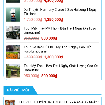
Giá
Giá
5,500,000
₫
4,800,000
₫
gốc
hiện
Du Thuyền Harmony Cruise 5 Sao Hạ Long 1 Ngày
là:
tại
Từ Hanoi
5,500,000₫.
là:
Giá
Giá
1,750,000
₫
1,350,000
₫
4,800,000₫.
gốc
hiện
Tour Miền Tây Mỹ Tho – Bến Tre 1 Ngày (Xe Fuso
là:
tại
Limousine)
1,750,000₫.
là:
Giá
Giá
950,000
₫
800,000
₫
1,350,000₫.
gốc
hiện
Tour Địa Đạo Củ Chi – Mỹ Tho 1 Ngày Cao Cấp
là:
tại
Fuso Limousine
950,000₫.
là:
Giá
Giá
1,600,000
₫
1,300,000
₫
800,000₫.
gốc
hiện
Tour Mỹ Tho – Bến Tre 1 Ngày Chất Lượng Cao Xe
là:
tại
Limousine
1,600,000₫.
là:
Giá
Giá
950,000
₫
800,000
₫
1,300,000₫.
gốc
hiện
là:
tại
BÀI VIẾT MỚI
950,000₫.
là:
800,000₫.
TOUR DU THUYỀN HẠ LONG BELLEZZA 4 SAO 2 NGÀY 1