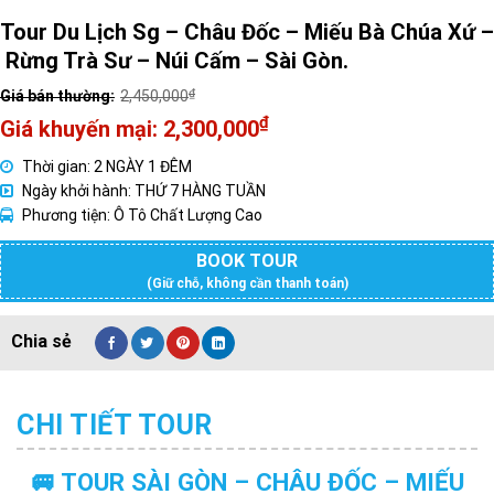
Tour Du Lịch Sg – Châu Đốc – Miếu Bà Chúa Xứ –
Rừng Trà Sư – Núi Cấm – Sài Gòn.
₫
2,450,000
Giá
₫
2,300,000
gốc
Giá
Thời gian: 2 NGÀY 1 ĐÊM
là:
hiện
Ngày khởi hành: THỨ 7 HÀNG TUẦN
2,450,000₫.
tại
Phương tiện: Ô Tô Chất Lượng Cao
là:
2,300,000₫.
BOOK TOUR
(Giữ chỗ, không cần thanh toán)
CHI TIẾT TOUR
🚐 TOUR SÀI GÒN – CHÂU ĐỐC – MIẾU