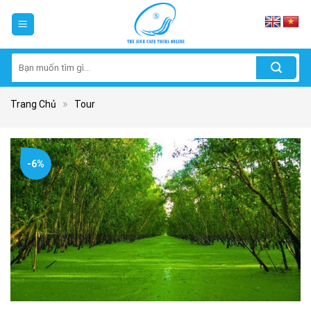
Skip
to
content
Tìm
kiếm:
»
Trang Chủ
Tour
-6%