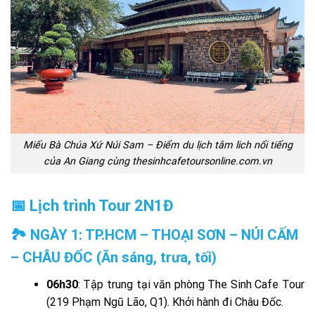
Miếu Bà Chúa Xứ Núi Sam – Điểm du lịch tâm lich nổi tiếng
của An Giang cùng thesinhcafetoursonline.com.vn
📅 Lịch trình Tour 2N1Đ
🏞️
NGÀY 1: TP.HCM – THOẠI SƠN – NÚI CẤM
– CHÂU ĐỐC (Ăn sáng, trưa, tối)
06h30
: Tập trung tại văn phòng The Sinh Cafe Tour
(219 Phạm Ngũ Lão, Q1). Khởi hành đi Châu Đốc.