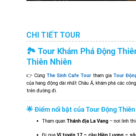
CHI TIẾT TOUR
🏞️ Tour Khám Phá Động Thiê
Thiên Nhiên
👉 Cùng
The Sinh Cafe Tour
tham gia
Tour Độn
của hang động dài nhất Châu Á, khám phá các công 
trên đường đi.
🌟 Điểm nổi bật của Tour Động Thiê
Tham quan
Thánh địa La Vang
– nơi linh t
Đi qua
Vĩ tuyến 17 – cầu Hiền Lương – sô