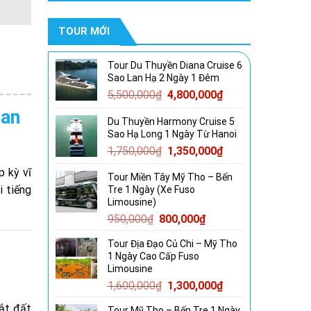
TOUR MỚI
Tour Du Thuyền Diana Cruise 6
Sao Lan Hạ 2 Ngày 1 Đêm
Giá
Giá
5,500,000
₫
4,800,000
₫
gốc
hiện
uan
Du Thuyền Harmony Cruise 5
là:
tại
Sao Hạ Long 1 Ngày Từ Hanoi
5,500,000₫.
là:
Giá
Giá
1,750,000
₫
1,350,000
₫
4,800,000₫.
gốc
hiện
p kỳ vĩ
Tour Miền Tây Mỹ Tho – Bến
là:
tại
i tiếng
Tre 1 Ngày (Xe Fuso
1,750,000₫.
là:
Limousine)
1,350,000₫.
Giá
Giá
950,000
₫
800,000
₫
gốc
hiện
Tour Địa Đạo Củ Chi – Mỹ Tho
là:
tại
1 Ngày Cao Cấp Fuso
950,000₫.
là:
Limousine
800,000₫.
Giá
Giá
1,600,000
₫
1,300,000
₫
gốc
hiện
cắt đất
Tour Mỹ Tho – Bến Tre 1 Ngày