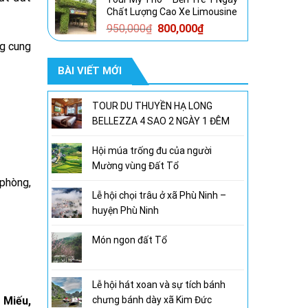
là:
tại
Chất Lượng Cao Xe Limousine
1,600,000₫.
là:
Giá
Giá
950,000
₫
800,000
₫
1,300,000₫.
gốc
hiện
ng cung
là:
tại
BÀI VIẾT MỚI
950,000₫.
là:
800,000₫.
TOUR DU THUYỀN HẠ LONG
BELLEZZA 4 SAO 2 NGÀY 1 ĐÊM
Hội múa trống đu của người
Mường vùng Đất Tổ
 phòng,
Lễ hội chọi trâu ở xã Phù Ninh –
huyện Phù Ninh
Món ngon đất Tổ
Lễ hội hát xoan và sự tích bánh
chưng bánh dày xã Kim Đức
 Miếu,