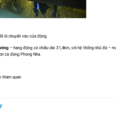
để di chuyển vào cửa động.
ường
– hang động có chiều dài 31,4km, với hệ thống nhũ đá – 
 hơn cả động Phong Nha.
nh tham quan.
y