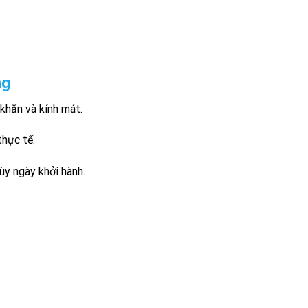
ng
khăn và kính mát.
thực tế.
tùy ngày khởi hành.