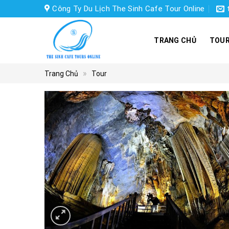
Skip
Công Ty Du Lịch The Sinh Cafe Tour Online
to
content
TRANG CHỦ
TOUR
»
Trang Chủ
Tour