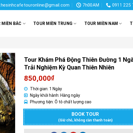
thesinhcafetouronline@gmail.com
7h00AM
0911 225 
 MIỀN BẮC
TOUR MIỀN TRUNG
TOUR MIỀN NAM
T
Tour Khám Phá Động Thiên Đường 1 Ngà
Trải Nghiệm Kỳ Quan Thiên Nhiên
850,000
₫
Thời gian: 1 Ngày
Ngày khởi hành: Hàng ngày
Phương tiện: Ô tô chất lượng cao
BOOK TOUR
(Giữ chỗ, không cần thanh toán)