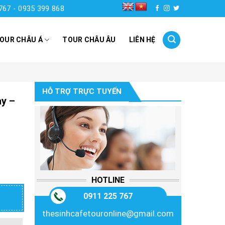
767 - 0935 399 868
OUR CHÂU Á
TOUR CHÂU ÂU
LIÊN HỆ
HỖ TRỢ TRỰC TUYẾN
y –
HOTLINE
0911 225 767
thesinhcafetouronline@gmail.com