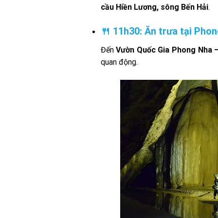
cầu Hiền Lương, sông Bến Hải
.
🍴 11h30: Ăn trưa tại Pho
Đến
Vườn Quốc Gia Phong Nha 
quan động.