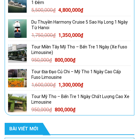
1 Đêm
Giá
Giá
5,500,000
₫
4,800,000
₫
gốc
hiện
Du Thuyền Harmony Cruise 5 Sao Hạ Long 1 Ngày
là:
tại
Từ Hanoi
5,500,000₫.
là:
Giá
Giá
1,750,000
₫
1,350,000
₫
4,800,000₫.
gốc
hiện
Tour Miền Tây Mỹ Tho – Bến Tre 1 Ngày (Xe Fuso
là:
tại
Limousine)
1,750,000₫.
là:
Giá
Giá
950,000
₫
800,000
₫
1,350,000₫.
gốc
hiện
Tour Địa Đạo Củ Chi – Mỹ Tho 1 Ngày Cao Cấp
là:
tại
Fuso Limousine
950,000₫.
là:
Giá
Giá
1,600,000
₫
1,300,000
₫
800,000₫.
gốc
hiện
Tour Mỹ Tho – Bến Tre 1 Ngày Chất Lượng Cao Xe
là:
tại
Limousine
1,600,000₫.
là:
Giá
Giá
950,000
₫
800,000
₫
1,300,000₫.
gốc
hiện
là:
tại
BÀI VIẾT MỚI
950,000₫.
là:
800,000₫.