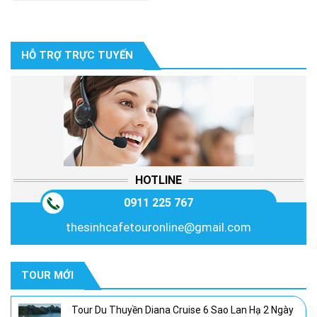
HỖ TRỢ TRỰC TUYẾN
HOTLINE
0911 225 767
thesinhcafetouronline@gmail.com
TOUR MỚI
Tour Du Thuyền Diana Cruise 6 Sao Lan Hạ 2 Ngày