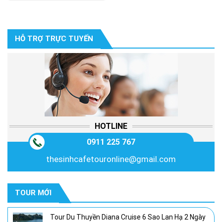
HỖ TRỢ TRỰC TUYẾN
HOTLINE
0911 225 767
thesinhcafetouronline@gmail.com
TOUR MỚI
Tour Du Thuyền Diana Cruise 6 Sao Lan Hạ 2 Ngày