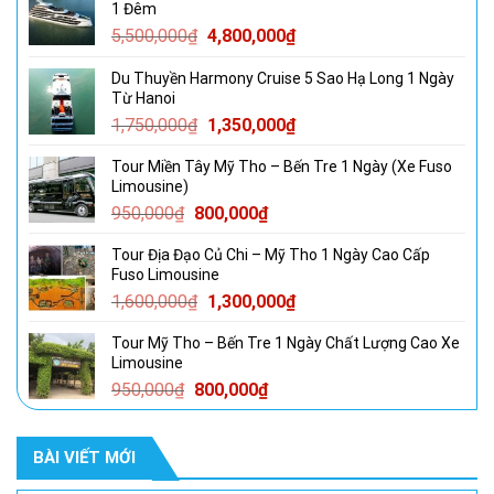
1 Đêm
Giá
Giá
5,500,000
₫
4,800,000
₫
gốc
hiện
Du Thuyền Harmony Cruise 5 Sao Hạ Long 1 Ngày
là:
tại
Từ Hanoi
5,500,000₫.
là:
Giá
Giá
1,750,000
₫
1,350,000
₫
4,800,000₫.
gốc
hiện
Tour Miền Tây Mỹ Tho – Bến Tre 1 Ngày (Xe Fuso
là:
tại
Limousine)
1,750,000₫.
là:
Giá
Giá
950,000
₫
800,000
₫
1,350,000₫.
gốc
hiện
Tour Địa Đạo Củ Chi – Mỹ Tho 1 Ngày Cao Cấp
là:
tại
Fuso Limousine
950,000₫.
là:
Giá
Giá
1,600,000
₫
1,300,000
₫
800,000₫.
gốc
hiện
Tour Mỹ Tho – Bến Tre 1 Ngày Chất Lượng Cao Xe
là:
tại
Limousine
1,600,000₫.
là:
Giá
Giá
950,000
₫
800,000
₫
1,300,000₫.
gốc
hiện
là:
tại
BÀI VIẾT MỚI
950,000₫.
là:
800,000₫.