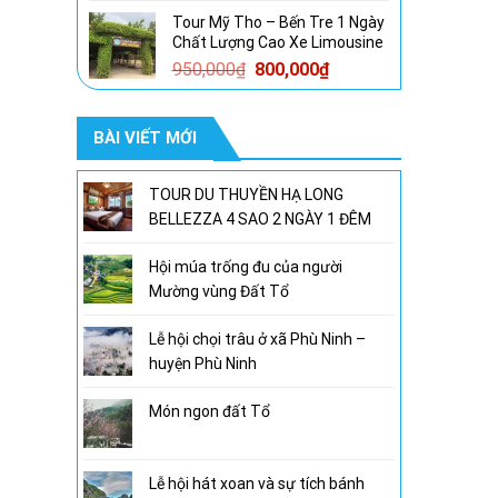
gốc
hiện
Tour Mỹ Tho – Bến Tre 1 Ngày
là:
tại
Chất Lượng Cao Xe Limousine
1,600,000₫.
là:
Giá
Giá
950,000
₫
800,000
₫
1,300,000₫.
gốc
hiện
là:
tại
BÀI VIẾT MỚI
950,000₫.
là:
800,000₫.
TOUR DU THUYỀN HẠ LONG
BELLEZZA 4 SAO 2 NGÀY 1 ĐÊM
Hội múa trống đu của người
Mường vùng Đất Tổ
Lễ hội chọi trâu ở xã Phù Ninh –
huyện Phù Ninh
Món ngon đất Tổ
Lễ hội hát xoan và sự tích bánh