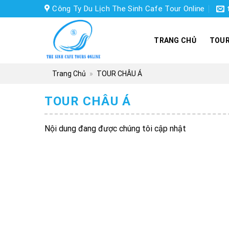
Skip
Công Ty Du Lịch The Sinh Cafe Tour Online
to
content
TRANG CHỦ
TOUR
Trang Chủ
»
TOUR CHÂU Á
TOUR CHÂU Á
Nội dung đang được chúng tôi cập nhật