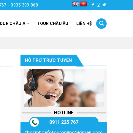
767 - 0935 399 868
OUR CHÂU Á
TOUR CHÂU ÂU
LIÊN HỆ
HỖ TRỢ TRỰC TUYẾN
HOTLINE
0911 225 767
thesinhcafetouronline@gmail.com