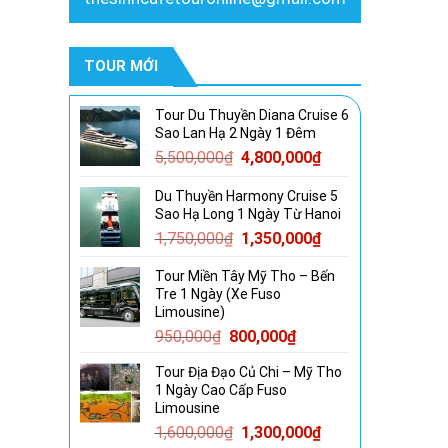
TOUR MỚI
Tour Du Thuyền Diana Cruise 6
Sao Lan Hạ 2 Ngày 1 Đêm
Giá
Giá
5,500,000
₫
4,800,000
₫
gốc
hiện
Du Thuyền Harmony Cruise 5
là:
tại
Sao Hạ Long 1 Ngày Từ Hanoi
5,500,000₫.
là:
Giá
Giá
1,750,000
₫
1,350,000
₫
4,800,000₫.
gốc
hiện
Tour Miền Tây Mỹ Tho – Bến
là:
tại
Tre 1 Ngày (Xe Fuso
1,750,000₫.
là:
Limousine)
1,350,000₫.
Giá
Giá
950,000
₫
800,000
₫
gốc
hiện
Tour Địa Đạo Củ Chi – Mỹ Tho
là:
tại
1 Ngày Cao Cấp Fuso
950,000₫.
là:
Limousine
800,000₫.
Giá
Giá
1,600,000
₫
1,300,000
₫