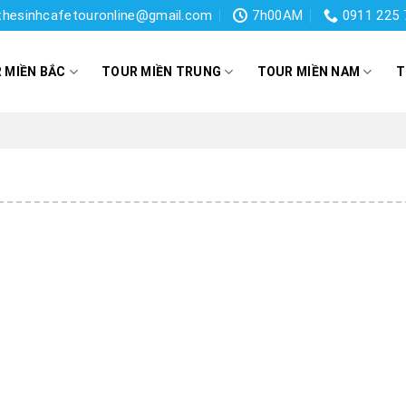
thesinhcafetouronline@gmail.com
7h00AM
0911 225 
 MIỀN BẮC
TOUR MIỀN TRUNG
TOUR MIỀN NAM
T